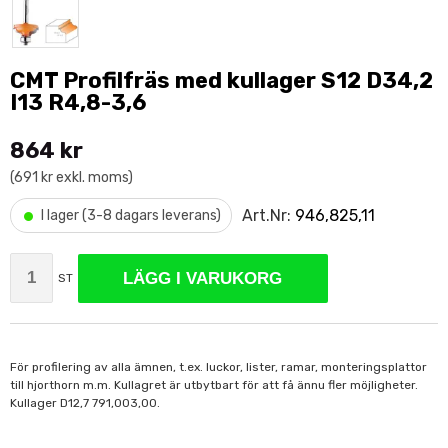
CMT Profilfräs med kullager S12 D34,2
I13 R4,8-3,6
864 kr
(691 kr exkl. moms)
•
Art.Nr:
946,825,11
I lager (3-8 dagars leverans)
LÄGG I VARUKORG
ST
För profilering av alla ämnen, t.ex. luckor, lister, ramar, monteringsplattor
till hjorthorn m.m. Kullagret är utbytbart för att få ännu fler möjligheter.
Kullager D12,7 791,003,00.