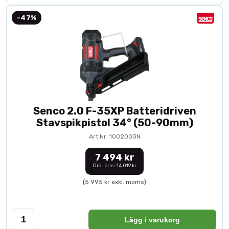
-47%
Senco 2.0 F-35XP Batteridriven
Stavspikpistol 34° (50-90mm)
Art.Nr: 10G2003N
7 494 kr
Ord. pris: 14 019 kr
(5 995 kr exkl. moms)
Lägg i varukorg