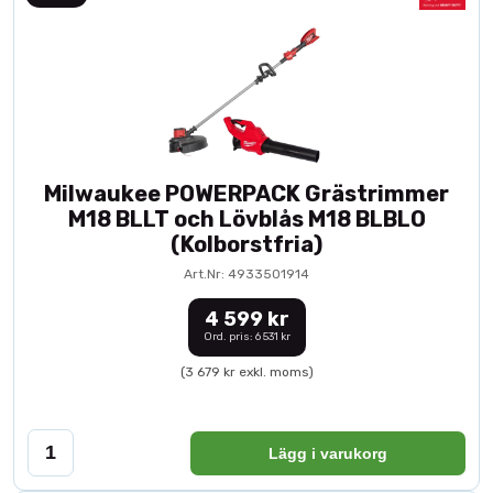
Milwaukee POWERPACK Grästrimmer
M18 BLLT och Lövblås M18 BLBLO
(Kolborstfria)
Art.Nr: 4933501914
4 599 kr
Ord. pris: 6 531 kr
(3 679 kr exkl. moms)
Lägg i varukorg