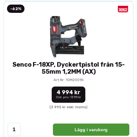
-62%
Senco F-18XP, Dyckertpistol från 15-
55mm 1,2MM (AX)
Art.Nr: 10M2001N
4 994 kr
Ord. pris: 13 119 kr
(3 995 kr exkl. moms)
Lägg i varukorg