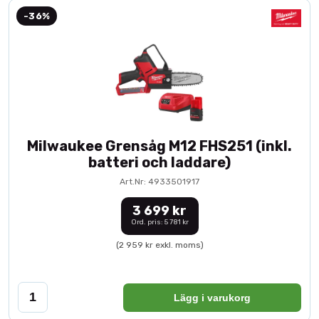
-36%
Milwaukee Grensåg M12 FHS251 (inkl.
batteri och laddare)
Art.Nr: 4933501917
3 699 kr
Ord. pris: 5 781 kr
(2 959 kr exkl. moms)
Lägg i varukorg