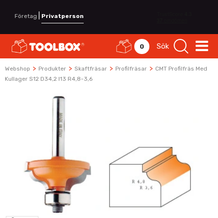
|
Företag
Privatperson
Sök
0
>
>
>
>
Webshop
Produkter
Skaftfräsar
Profilfräsar
CMT Profilfräs Med
Kullager S12 D34,2 I13 R4,8-3,6