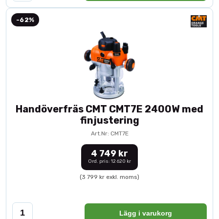
-62%
Handöverfräs CMT CMT7E 2400W med
finjustering
Art.Nr: CMT7E
4 749 kr
Ord. pris: 12 620 kr
(3 799 kr exkl. moms)
Lägg i varukorg