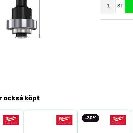
ST
r också köpt
-30%