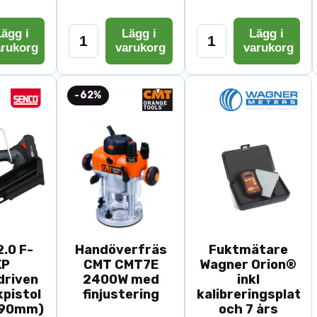
ägg i
Lägg i
Lägg i
arukorg
varukorg
varukorg
-62%
.0 F-
Handöverfräs
Fuktmätare
XP
CMT CMT7E
Wagner Orion®
driven
2400W med
inkl
pistol
finjustering
kalibreringsplatta
-90mm)
och 7 års