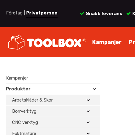
|
Företag
Privatperson
Snabb leverans
K
Kampanjer
P
Kampanjer
Produkter
Arbetskläder & Skor
Borrverktyg
CNC verktyg
Fuktmätare