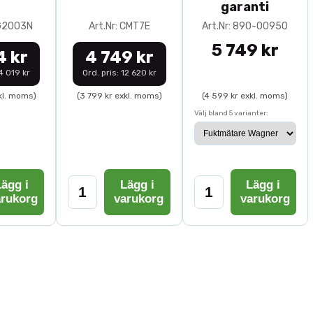
garanti
0G2003N
Art.Nr: CMT7E
Art.Nr: 890-00950
5 749 kr
4 kr
4 749 kr
14 019 kr
Ord. pris: 12 620 kr
kl. moms)
(3 799 kr exkl. moms)
(4 599 kr exkl. moms)
Välj bland 5 varianter:
ägg i
Lägg i
Lägg i
arukorg
varukorg
varukorg