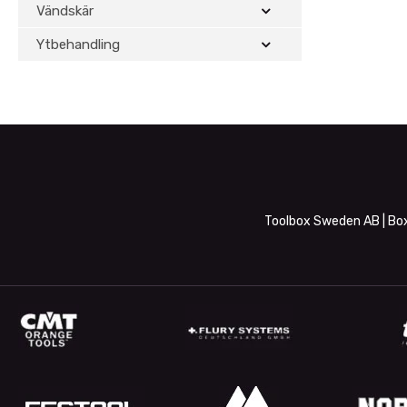
Vändskär
Ytbehandling
Toolbox Sweden AB | Box