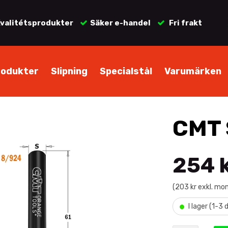
valitétsprodukter
Säker e-handel
Fri frakt
rodukter
Slipning
Specialstål
Varumärken
CMT 
254 
(203 kr exkl. mo
•
I lager (1-3