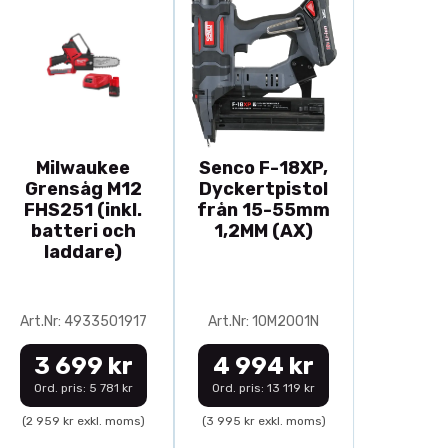
Milwaukee
Senco F-18XP,
Grensåg M12
Dyckertpistol
FHS251 (inkl.
från 15-55mm
batteri och
1,2MM (AX)
laddare)
Art.Nr: 4933501917
Art.Nr: 10M2001N
3 699 kr
4 994 kr
Ord. pris: 5 781 kr
Ord. pris: 13 119 kr
(2 959 kr exkl. moms)
(3 995 kr exkl. moms)