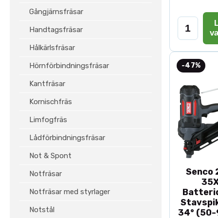
Gångjärnsfräsar
L
Handtagsfräsar
v
Hålkärlsfräsar
Hörnförbindningsfräsar
-47%
Kantfräsar
Kornischfräs
Limfogfräs
Lådförbindningsfräsar
Not & Spont
Senco 2
Notfräsar
35
Batteri
Notfräsar med styrlager
Stavspik
Notstål
34° (50