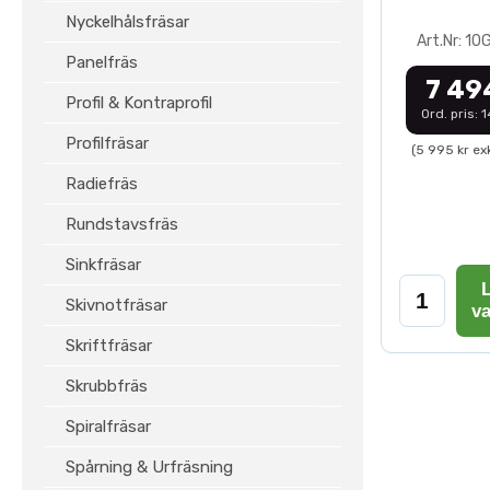
Nyckelhålsfräsar
Art.Nr: 1
Panelfräs
7 49
Profil & Kontraprofil
Ord. pris: 
Profilfräsar
(5 995 kr ex
Radiefräs
Rundstavsfräs
Sinkfräsar
L
Skivnotfräsar
v
Skriftfräsar
Skrubbfräs
Spiralfräsar
Spårning & Urfräsning