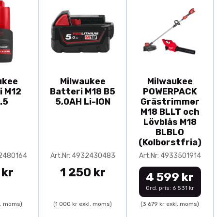
ukee
Milwaukee
Milwaukee
i M12
Batteri M18 B5
POWERPACK
.5
5,0AH Li-ION
Grästrimmer
M18 BLLT och
Lövblås M18
BLBLO
(Kolborstfria)
32480164
Art.Nr: 4932430483
Art.Nr: 4933501914
 kr
1 250 kr
4 599 kr
Ord. pris: 6 531 kr
l. moms)
(1 000 kr exkl. moms)
(3 679 kr exkl. moms)