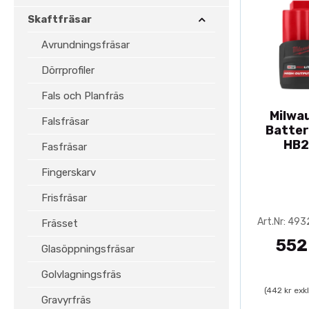
Skaftfräsar
Avrundningsfräsar
Dörrprofiler
Fals och Planfräs
Milwa
Falsfräsar
Batter
HB2
Fasfräsar
Fingerskarv
Frisfräsar
Art.Nr: 49
Frässet
552
Glasöppningsfräsar
Golvlagningsfräs
(442 kr exk
Gravyrfräs