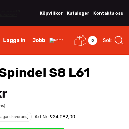
Köpvillkor
Kataloger
Kontakta oss
Logga in
Jobb
Sök
0
Spindel S8 L61
kr
ms)
Art.Nr:
924,082,00
 dagars leverans)