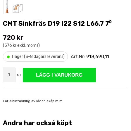
CMT Sinkfräs D19 I22 S12 L66,7 7⁰
720 kr
(576 kr exkl. moms)
•
Art.Nr:
918,690,11
I lager (3-8 dagars leverans)
LÄGG I VARUKORG
ST
För sinkfräsning av lådor, skåp m.m.
Andra har också köpt