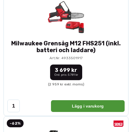
Milwaukee Grensåg M12 FHS251 (inkl.
batteri och laddare)
Art.Nr: 4933501917
3 699 kr
Ord. pris: 5 781 kr
(2 959 kr exkl. moms)
Lägg i varukorg
-62%