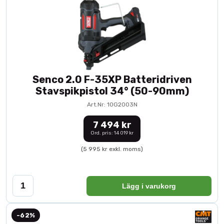
Senco 2.0 F-35XP Batteridriven
Stavspikpistol 34° (50-90mm)
Art.Nr: 10G2003N
7 494 kr
Ord. pris: 14 019 kr
(5 995 kr exkl. moms)
Lägg i varukorg
-62%