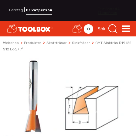
|
Företag
Privatperson
Sök
0
>
>
>
>
Webshop
Produkter
Skaftfräsar
Sinkfräsar
CMT Sinkfräs D19 I22
S12 L66,7 7⁰