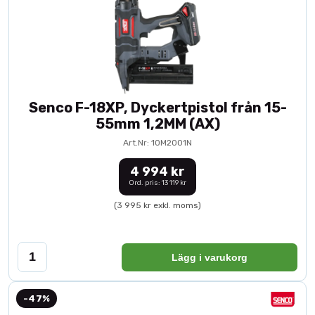
Senco F-18XP, Dyckertpistol från 15-
55mm 1,2MM (AX)
Art.Nr: 10M2001N
4 994 kr
Ord. pris: 13 119 kr
(3 995 kr exkl. moms)
Lägg i varukorg
-47%