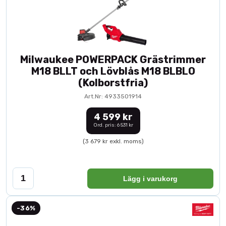
Milwaukee POWERPACK Grästrimmer
M18 BLLT och Lövblås M18 BLBLO
(Kolborstfria)
Art.Nr: 4933501914
4 599 kr
Ord. pris: 6 531 kr
(3 679 kr exkl. moms)
Lägg i varukorg
-36%