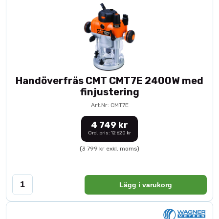
Handöverfräs CMT CMT7E 2400W med
finjustering
Art.Nr: CMT7E
4 749 kr
Ord. pris: 12 620 kr
(3 799 kr exkl. moms)
Lägg i varukorg