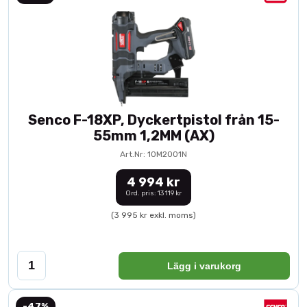
Senco F-18XP, Dyckertpistol från 15-
55mm 1,2MM (AX)
Art.Nr: 10M2001N
4 994 kr
Ord. pris: 13 119 kr
(3 995 kr exkl. moms)
Lägg i varukorg
-47%