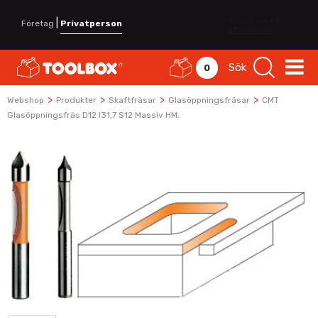
|
Företag
Privatperson
Sök
0
>
>
>
>
Webshop
Produkter
Skaftfräsar
Glasöppningsfräsar
CMT
Glasöppningsfräs D12 I31,7 S12 Massiv HM.