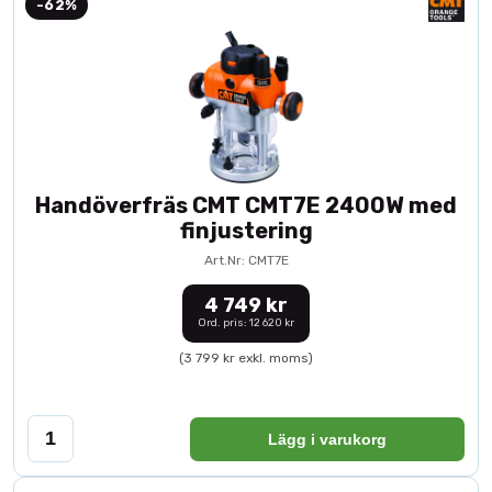
-62%
Handöverfräs CMT CMT7E 2400W med
finjustering
Art.Nr: CMT7E
4 749 kr
Ord. pris: 12 620 kr
(3 799 kr exkl. moms)
Lägg i varukorg