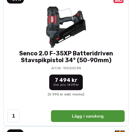
Senco 2.0 F-35XP Batteridriven
Stavspikpistol 34° (50-90mm)
Art.Nr: 10G2003N
7 494 kr
Ord. pris: 14 019 kr
(5 995 kr exkl. moms)
Lägg i varukorg