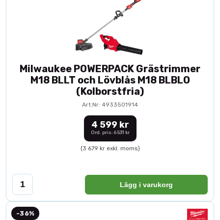
Milwaukee POWERPACK Grästrimmer
M18 BLLT och Lövblås M18 BLBLO
(Kolborstfria)
Art.Nr: 4933501914
4 599 kr
Ord. pris: 6 531 kr
(3 679 kr exkl. moms)
Lägg i varukorg
-36%