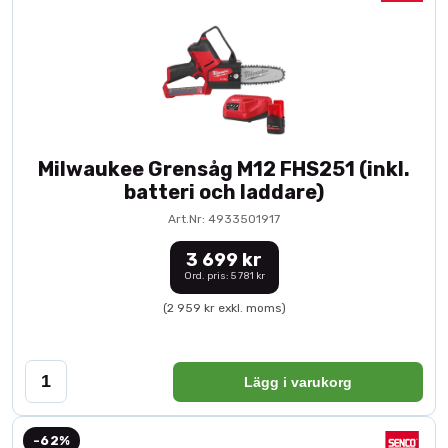
Milwaukee Grensåg M12 FHS251 (inkl.
batteri och laddare)
Art.Nr: 4933501917
3 699 kr
Ord. pris: 5 781 kr
(2 959 kr exkl. moms)
Lägg i varukorg
-62%