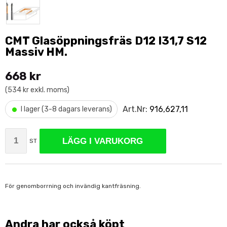
CMT Glasöppningsfräs D12 I31,7 S12
Massiv HM.
668 kr
(534 kr exkl. moms)
•
Art.Nr:
916,627,11
I lager (3-8 dagars leverans)
LÄGG I VARUKORG
ST
För genomborrning och invändig kantfräsning.
Andra har också köpt