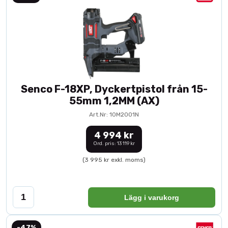
Senco F-18XP, Dyckertpistol från 15-
55mm 1,2MM (AX)
Art.Nr: 10M2001N
4 994 kr
Ord. pris: 13 119 kr
(3 995 kr exkl. moms)
Lägg i varukorg
-47%