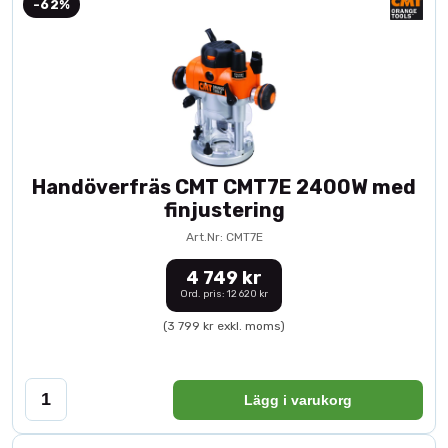
-62%
Handöverfräs CMT CMT7E 2400W med
finjustering
Art.Nr: CMT7E
4 749 kr
Ord. pris: 12 620 kr
(3 799 kr exkl. moms)
Lägg i varukorg