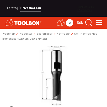
|
Företag
Privatperson
Sök
0
>
>
>
>
Webshop
Produkter
Skaftfräsar
Notfräsar
CMT Notfräs Med
Bottenskär D20 I25 L60 S=M12x1