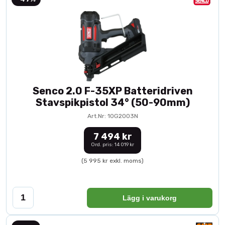
Senco 2.0 F-35XP Batteridriven
Stavspikpistol 34° (50-90mm)
Art.Nr: 10G2003N
7 494 kr
Ord. pris: 14 019 kr
(5 995 kr exkl. moms)
Lägg i varukorg