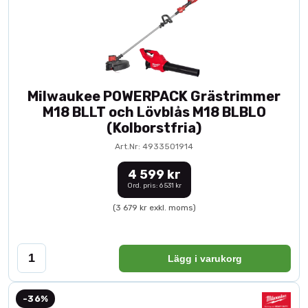
Milwaukee POWERPACK Grästrimmer
M18 BLLT och Lövblås M18 BLBLO
(Kolborstfria)
Art.Nr: 4933501914
4 599 kr
Ord. pris: 6 531 kr
(3 679 kr exkl. moms)
Lägg i varukorg
-36%