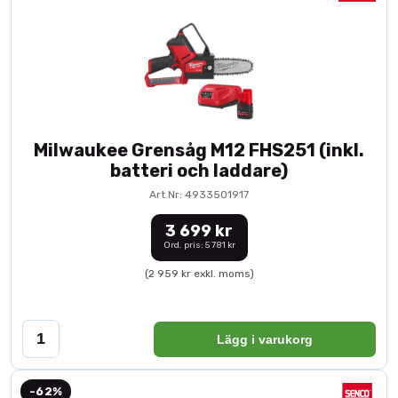
Milwaukee Grensåg M12 FHS251 (inkl.
batteri och laddare)
Art.Nr: 4933501917
3 699 kr
Ord. pris: 5 781 kr
(2 959 kr exkl. moms)
Lägg i varukorg
-62%