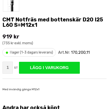
CMT Notfräs med bottenskär D20 I25
L60 S=M12x1
919 kr
(735 kr exkl. moms)
•
Art.Nr:
170,200,11
I lager (1-3 dagars leverans)
LÄGG I VARUKORG
ST
Med invändig gänga M12x1
Andra har också köpt