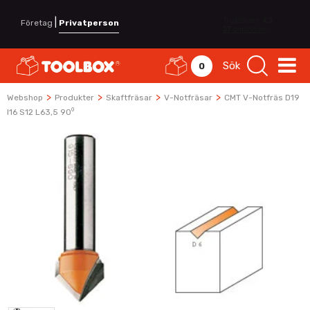
|
Företag
Privatperson
Sök
0
>
>
>
>
Webshop
Produkter
Skaftfräsar
V-Notfräsar
CMT V-Notfräs D19
I16 S12 L63,5 90⁰