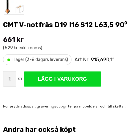
CMT V-notfräs D19 I16 S12 L63,5 90⁰
661 kr
(529 kr exkl. moms)
•
Art.Nr:
915,690,11
I lager (3-8 dagars leverans)
LÄGG I VARUKORG
ST
För prydnadsspår, graveringsuppgifter på möbeldelar och till skyltar.
Andra har också köpt