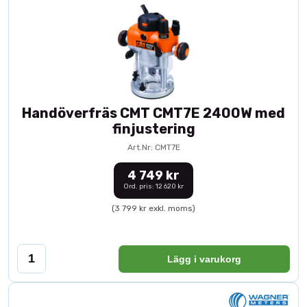
Handöverfräs CMT CMT7E 2400W med
finjustering
Art.Nr: CMT7E
4 749 kr
Ord. pris: 12 620 kr
(3 799 kr exkl. moms)
Lägg i varukorg