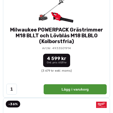
Milwaukee POWERPACK Grästrimmer
M18 BLLT och Lövblås M18 BLBLO
(Kolborstfria)
Art.Nr: 4933501914
4 599 kr
Ord. pris: 6 531 kr
(3 679 kr exkl. moms)
Lägg i varukorg
-36%