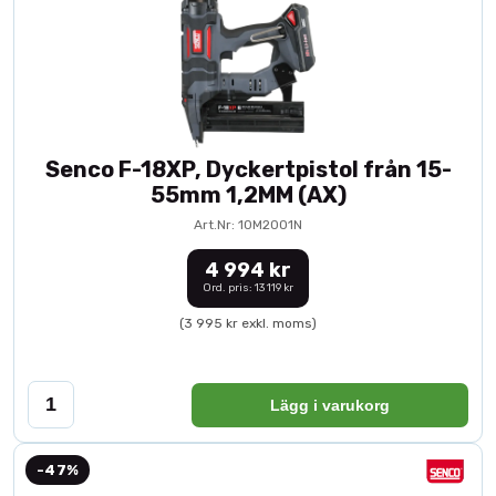
Senco F-18XP, Dyckertpistol från 15-
55mm 1,2MM (AX)
Art.Nr: 10M2001N
4 994 kr
Ord. pris: 13 119 kr
(3 995 kr exkl. moms)
Lägg i varukorg
-47%