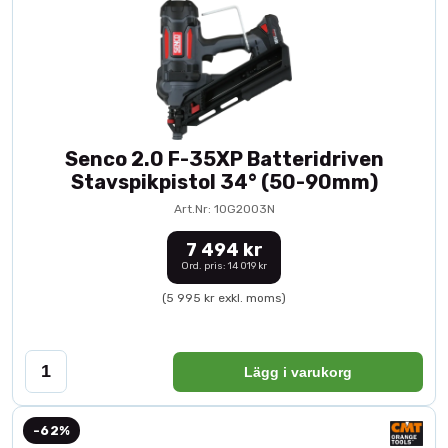
Senco 2.0 F-35XP Batteridriven
Stavspikpistol 34° (50-90mm)
Art.Nr: 10G2003N
7 494 kr
Ord. pris: 14 019 kr
(5 995 kr exkl. moms)
Lägg i varukorg
-62%