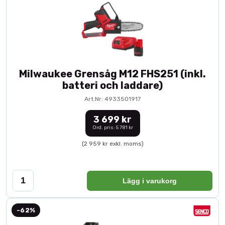
Milwaukee Grensåg M12 FHS251 (inkl.
batteri och laddare)
Art.Nr: 4933501917
3 699 kr
Ord. pris: 5 781 kr
(2 959 kr exkl. moms)
Lägg i varukorg
-62%