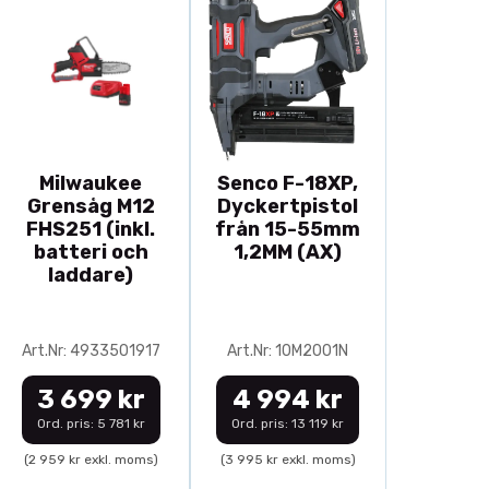
Milwaukee
Senco F-18XP,
Grensåg M12
Dyckertpistol
FHS251 (inkl.
från 15-55mm
batteri och
1,2MM (AX)
laddare)
Art.Nr: 4933501917
Art.Nr: 10M2001N
3 699 kr
4 994 kr
Ord. pris: 5 781 kr
Ord. pris: 13 119 kr
(2 959 kr exkl. moms)
(3 995 kr exkl. moms)