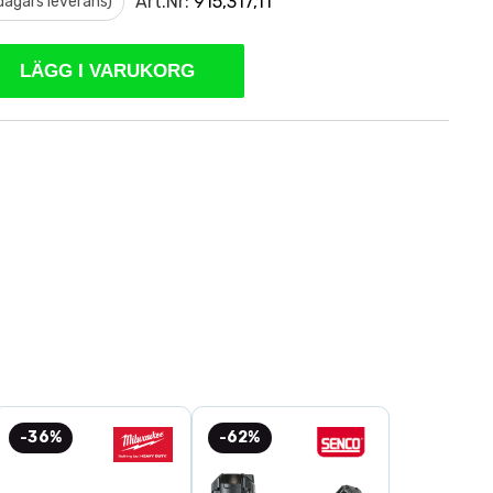
Art.Nr:
915,317,11
 dagars leverans)
LÄGG I VARUKORG
-36%
-62%