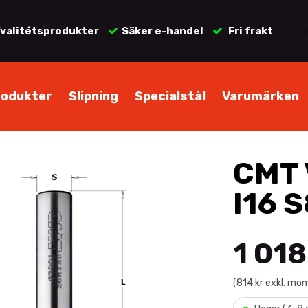
valitétsprodukter
Säker e-handel
Fri frakt
rodukter
Slipning
Specialstål
Varumärken
CMT 
I16 S
1 018
(814 kr exkl. mo