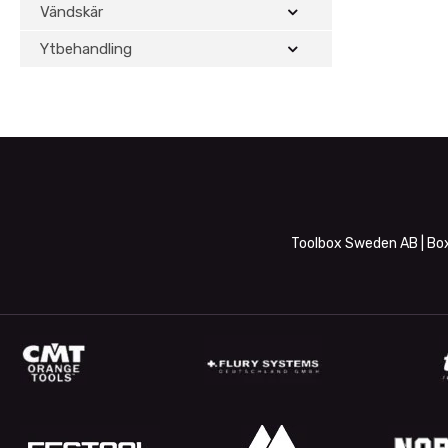
Vändskär
Ytbehandling
Toolbox Sweden AB | Box