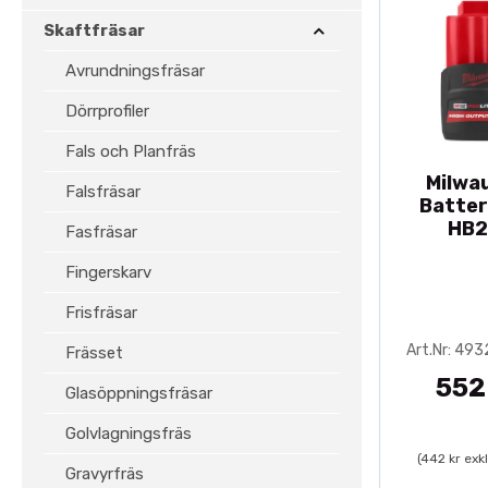
Skaftfräsar
Avrundningsfräsar
Dörrprofiler
Fals och Planfräs
Milwa
Falsfräsar
Batter
HB2
Fasfräsar
Fingerskarv
Frisfräsar
Art.Nr: 49
Frässet
552
Glasöppningsfräsar
Golvlagningsfräs
(442 kr exk
Gravyrfräs