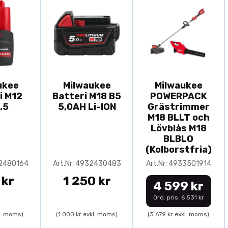
ukee
Milwaukee
Milwaukee
i M12
Batteri M18 B5
POWERPACK
.5
5,0AH Li-ION
Grästrimmer
M18 BLLT och
Lövblås M18
BLBLO
(Kolborstfria)
32480164
Art.Nr: 4932430483
Art.Nr: 4933501914
 kr
1 250 kr
4 599 kr
Ord. pris: 6 531 kr
l. moms)
(1 000 kr exkl. moms)
(3 679 kr exkl. moms)