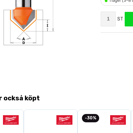
•
I lager (3-8
ST
r också köpt
-30%