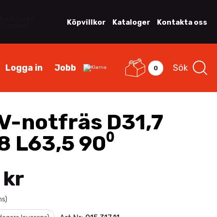
Köpvillkor
Kataloger
Kontakta oss
Logga in
Jobb
Sök
0
V-notfräs D31,7
8 L63,5 90⁰
 kr
ms)