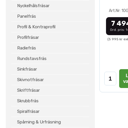
Nyckelhålsfräsar
Art.Nr: 1
Panelfräs
7 49
Profil & Kontraprofil
Ord. pris: 
Profilfräsar
(5 995 kr ex
Radiefräs
Rundstavsfräs
Sinkfräsar
L
Skivnotfräsar
v
Skriftfräsar
Skrubbfräs
Spiralfräsar
Spårning & Urfräsning