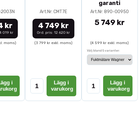
garanti
0G2003N
Art.Nr: CMT7E
Art.Nr: 890-00950
5 749 kr
4 kr
4 749 kr
14 019 kr
Ord. pris: 12 620 kr
kl. moms)
(3 799 kr exkl. moms)
(4 599 kr exkl. moms)
Välj bland 5 varianter:
ägg i
Lägg i
Lägg i
arukorg
varukorg
varukorg