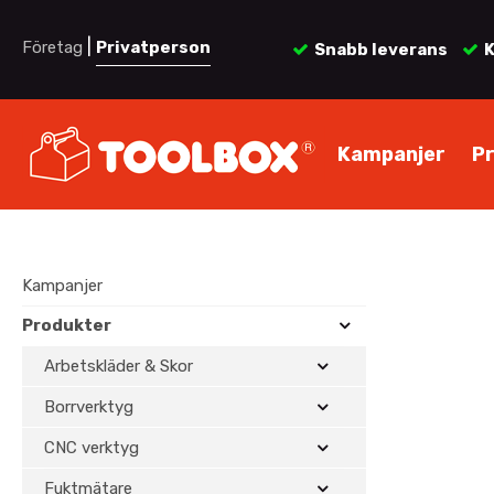
|
Företag
Privatperson
Snabb leverans
K
Kampanjer
P
Kampanjer
Produkter
Arbetskläder & Skor
Borrverktyg
CNC verktyg
Fuktmätare