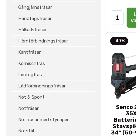
Gångjärnsfräsar
L
Handtagsfräsar
v
Hålkärlsfräsar
Hörnförbindningsfräsar
-47%
Kantfräsar
Kornischfräs
Limfogfräs
Lådförbindningsfräsar
Not & Spont
Senco 2
Notfräsar
35
Batteri
Notfräsar med styrlager
Stavspik
Notstål
34° (50