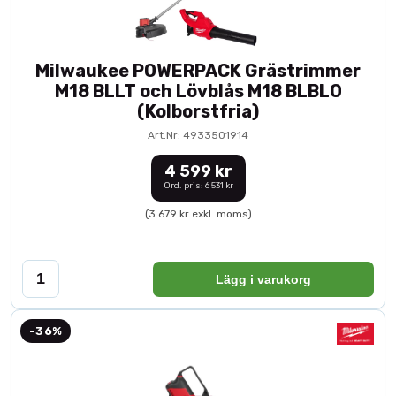
Milwaukee POWERPACK Grästrimmer
M18 BLLT och Lövblås M18 BLBLO
(Kolborstfria)
Art.Nr: 4933501914
4 599 kr
Ord. pris: 6 531 kr
(3 679 kr exkl. moms)
Lägg i varukorg
-36%