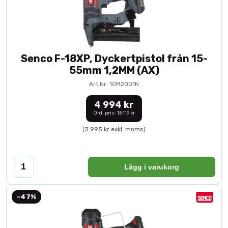
Senco F-18XP, Dyckertpistol från 15-
55mm 1,2MM (AX)
Art.Nr: 10M2001N
4 994 kr
Ord. pris: 13 119 kr
(3 995 kr exkl. moms)
Lägg i varukorg
-47%