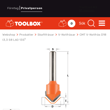
|
Företag
Privatperson
Sök
0
>
>
>
>
Webshop
Produkter
Skaftfräsar
V-Notfräsar
CMT V-Notfräs D18
I3,3 S8 L60 135⁰