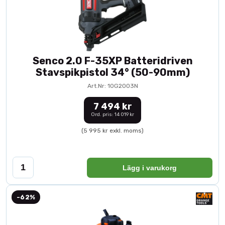
Senco 2.0 F-35XP Batteridriven
Stavspikpistol 34° (50-90mm)
Art.Nr: 10G2003N
7 494 kr
Ord. pris: 14 019 kr
(5 995 kr exkl. moms)
Lägg i varukorg
-62%