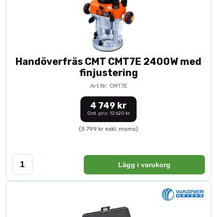
Handöverfräs CMT CMT7E 2400W med
finjustering
Art.Nr: CMT7E
4 749 kr
Ord. pris: 12 620 kr
(3 799 kr exkl. moms)
Lägg i varukorg