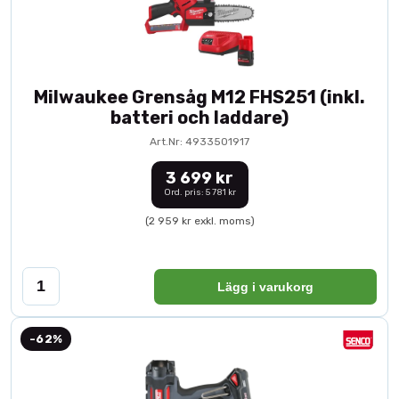
Milwaukee Grensåg M12 FHS251 (inkl.
batteri och laddare)
Art.Nr: 4933501917
3 699 kr
Ord. pris: 5 781 kr
(2 959 kr exkl. moms)
Lägg i varukorg
-62%