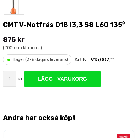
CMT V-Notfräs D18 I3,3 S8 L60 135⁰
875 kr
(700 kr exkl. moms)
•
Art.Nr:
915,002,11
I lager (3-8 dagars leverans)
LÄGG I VARUKORG
ST
Andra har också köpt