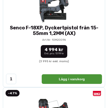
Senco F-18XP, Dyckertpistol från 15-
55mm 1,2MM (AX)
Art.Nr: 10M2001N
4 994 kr
Ord. pris: 13 119 kr
(3 995 kr exkl. moms)
Lägg i varukorg
-47%