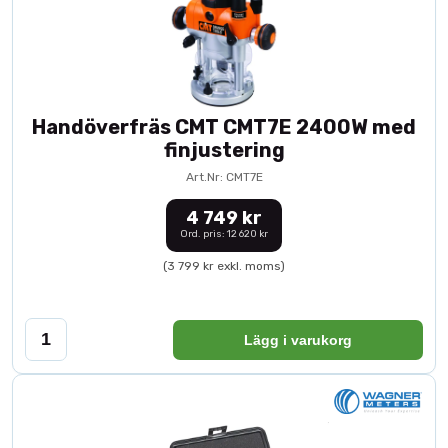
Handöverfräs CMT CMT7E 2400W med
finjustering
Art.Nr: CMT7E
4 749 kr
Ord. pris: 12 620 kr
(3 799 kr exkl. moms)
Lägg i varukorg