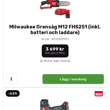
Milwaukee Grensåg M12 FHS251 (inkl.
batteri och laddare)
Art.Nr: 4933501917
3 699 kr
Ord. pris: 5 781 kr
(2 959 kr exkl. moms)
Lägg i varukorg
-62%