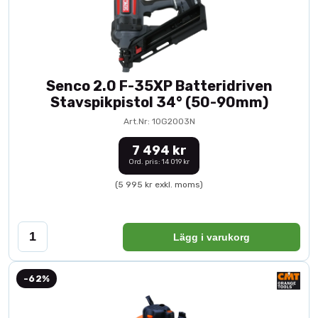
Senco 2.0 F-35XP Batteridriven
Stavspikpistol 34° (50-90mm)
Art.Nr: 10G2003N
7 494 kr
Ord. pris: 14 019 kr
(5 995 kr exkl. moms)
Lägg i varukorg
-62%