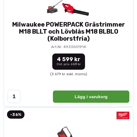
Milwaukee POWERPACK Grästrimmer
M18 BLLT och Lövblås M18 BLBLO
(Kolborstfria)
Art.Nr: 4933501914
4 599 kr
Ord. pris: 6 531 kr
(3 679 kr exkl. moms)
Lägg i varukorg
-36%