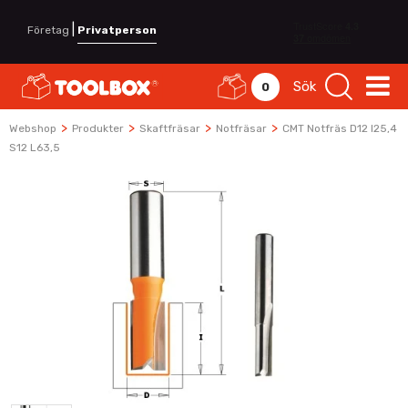
|
Företag
Privatperson
Sök
0
>
>
>
>
Webshop
Produkter
Skaftfräsar
Notfräsar
CMT Notfräs D12 I25,4
S12 L63,5