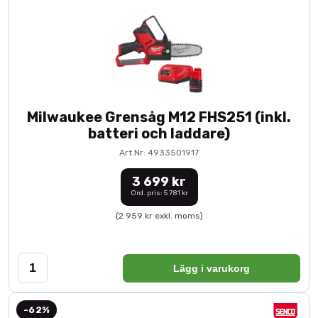
Milwaukee Grensåg M12 FHS251 (inkl.
batteri och laddare)
Art.Nr: 4933501917
3 699 kr
Ord. pris: 5 781 kr
(2 959 kr exkl. moms)
Lägg i varukorg
-62%