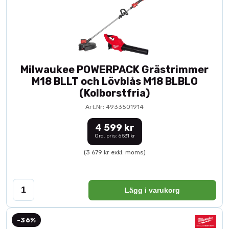
Milwaukee POWERPACK Grästrimmer
M18 BLLT och Lövblås M18 BLBLO
(Kolborstfria)
Art.Nr: 4933501914
4 599 kr
Ord. pris: 6 531 kr
(3 679 kr exkl. moms)
Lägg i varukorg
-36%