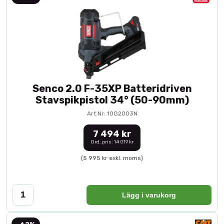
Senco 2.0 F-35XP Batteridriven
Stavspikpistol 34° (50-90mm)
Art.Nr: 10G2003N
7 494 kr
Ord. pris: 14 019 kr
(5 995 kr exkl. moms)
Lägg i varukorg