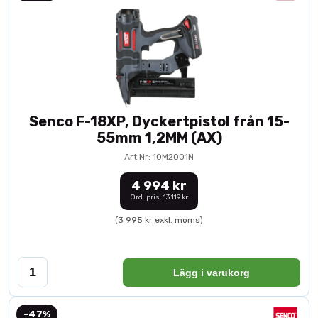
Senco F-18XP, Dyckertpistol från 15-
55mm 1,2MM (AX)
Art.Nr: 10M2001N
4 994 kr
Ord. pris: 13 119 kr
(3 995 kr exkl. moms)
Lägg i varukorg
-47%