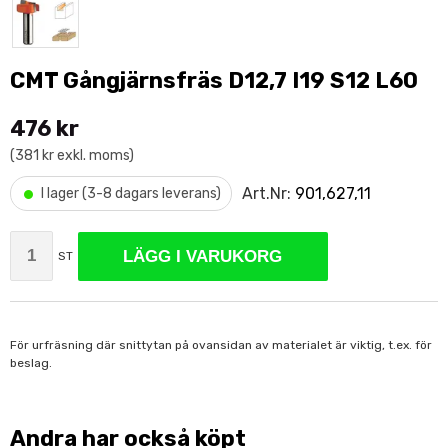
CMT Gångjärnsfräs D12,7 I19 S12 L60
476 kr
(381 kr exkl. moms)
•
Art.Nr:
901,627,11
I lager (3-8 dagars leverans)
LÄGG I VARUKORG
ST
För urfräsning där snittytan på ovansidan av materialet är viktig, t.ex. för
beslag.
Andra har också köpt