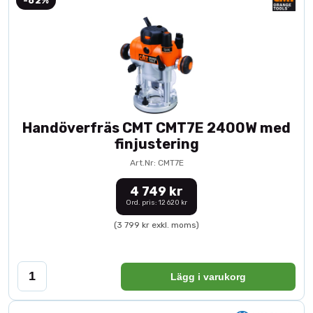
-62%
Handöverfräs CMT CMT7E 2400W med
finjustering
Art.Nr: CMT7E
4 749 kr
Ord. pris: 12 620 kr
(3 799 kr exkl. moms)
Lägg i varukorg