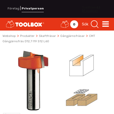
|
Företag
Privatperson
Sök
0
>
>
>
>
Webshop
Produkter
Skaftfräsar
Gångjärnsfräsar
CMT
Gångjärnsfräs D12,7 I19 S12 L60