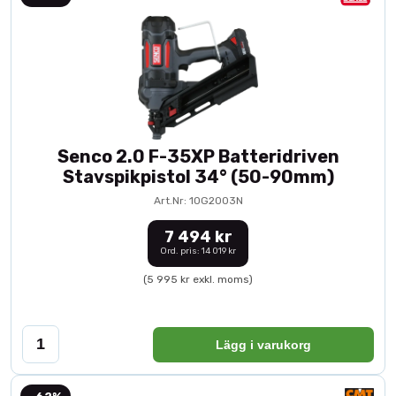
Senco 2.0 F-35XP Batteridriven
Stavspikpistol 34° (50-90mm)
Art.Nr: 10G2003N
7 494 kr
Ord. pris: 14 019 kr
(5 995 kr exkl. moms)
Lägg i varukorg