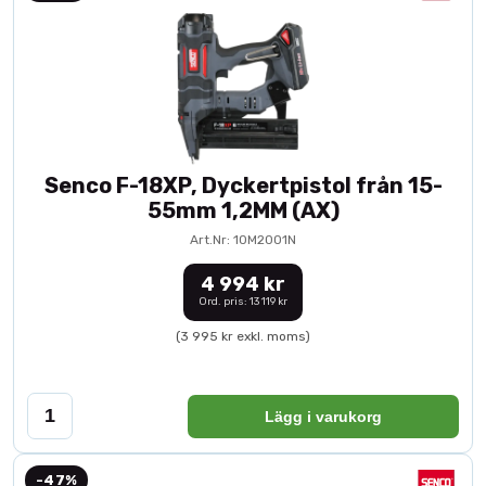
Senco F-18XP, Dyckertpistol från 15-
55mm 1,2MM (AX)
Art.Nr: 10M2001N
4 994 kr
Ord. pris: 13 119 kr
(3 995 kr exkl. moms)
Lägg i varukorg
-47%