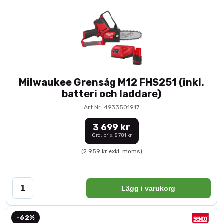
Milwaukee Grensåg M12 FHS251 (inkl.
batteri och laddare)
Art.Nr: 4933501917
3 699 kr
Ord. pris: 5 781 kr
(2 959 kr exkl. moms)
Lägg i varukorg
-62%