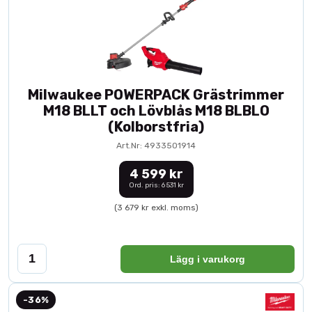
Milwaukee POWERPACK Grästrimmer
M18 BLLT och Lövblås M18 BLBLO
(Kolborstfria)
Art.Nr: 4933501914
4 599 kr
Ord. pris: 6 531 kr
(3 679 kr exkl. moms)
Lägg i varukorg
-36%