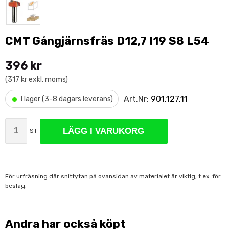
CMT Gångjärnsfräs D12,7 I19 S8 L54
396 kr
(317 kr exkl. moms)
•
Art.Nr:
901,127,11
I lager (3-8 dagars leverans)
LÄGG I VARUKORG
ST
För urfräsning där snittytan på ovansidan av materialet är viktig, t.ex. för
beslag.
Andra har också köpt