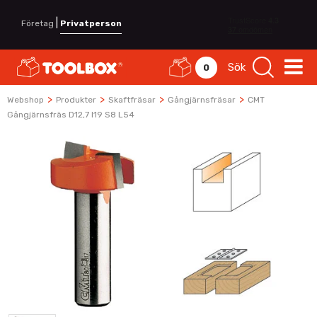
|
Företag
Privatperson
Sök
0
>
>
>
>
Webshop
Produkter
Skaftfräsar
Gångjärnsfräsar
CMT
Gångjärnsfräs D12,7 I19 S8 L54