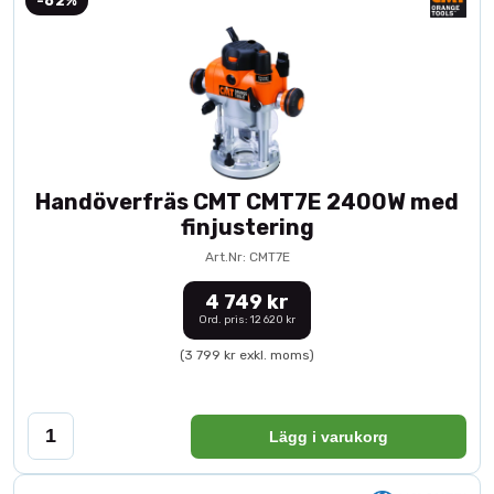
-62%
Handöverfräs CMT CMT7E 2400W med
finjustering
Art.Nr: CMT7E
4 749 kr
Ord. pris: 12 620 kr
(3 799 kr exkl. moms)
Lägg i varukorg