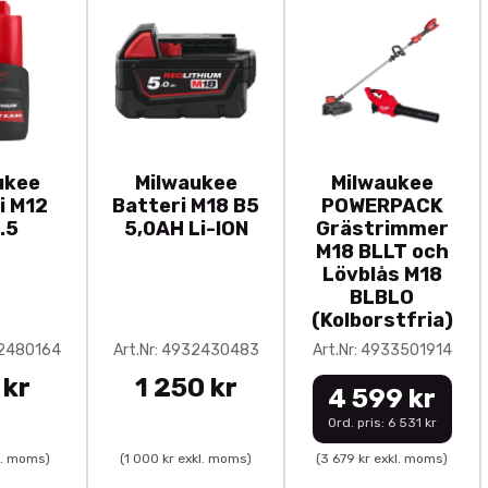
ukee
Milwaukee
Milwaukee
i M12
Batteri M18 B5
POWERPACK
.5
5,0AH Li-ION
Grästrimmer
M18 BLLT och
Lövblås M18
BLBLO
(Kolborstfria)
32480164
Art.Nr: 4932430483
Art.Nr: 4933501914
 kr
1 250 kr
4 599 kr
Ord. pris: 6 531 kr
l. moms)
(1 000 kr exkl. moms)
(3 679 kr exkl. moms)