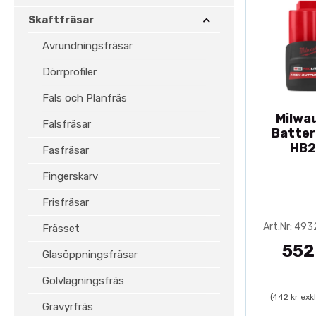
Skaftfräsar
Avrundningsfräsar
Dörrprofiler
Fals och Planfräs
Milwa
Falsfräsar
Batter
HB2
Fasfräsar
Fingerskarv
Frisfräsar
Art.Nr: 49
Frässet
552
Glasöppningsfräsar
Golvlagningsfräs
(442 kr exk
Gravyrfräs