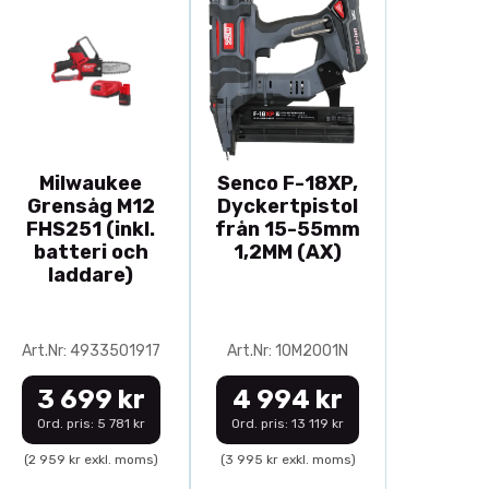
Milwaukee
Senco F-18XP,
Grensåg M12
Dyckertpistol
FHS251 (inkl.
från 15-55mm
batteri och
1,2MM (AX)
laddare)
Art.Nr: 4933501917
Art.Nr: 10M2001N
3 699 kr
4 994 kr
Ord. pris: 5 781 kr
Ord. pris: 13 119 kr
(2 959 kr exkl. moms)
(3 995 kr exkl. moms)