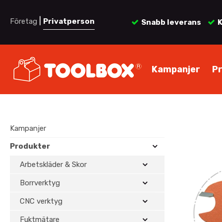
|
Företag
Privatperson
Snabb leverans
K
Kampanjer
P
Kampanjer
Produkter
Arbetskläder & Skor
Borrverktyg
CNC verktyg
Fuktmätare