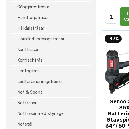
Gångjärnsfräsar
L
Handtagsfräsar
v
Hålkärlsfräsar
Hörnförbindningsfräsar
-47%
Kantfräsar
Kornischfräs
Limfogfräs
Lådförbindningsfräsar
Not & Spont
Senco 2
Notfräsar
35
Batteri
Notfräsar med styrlager
Stavspik
Notstål
34° (50