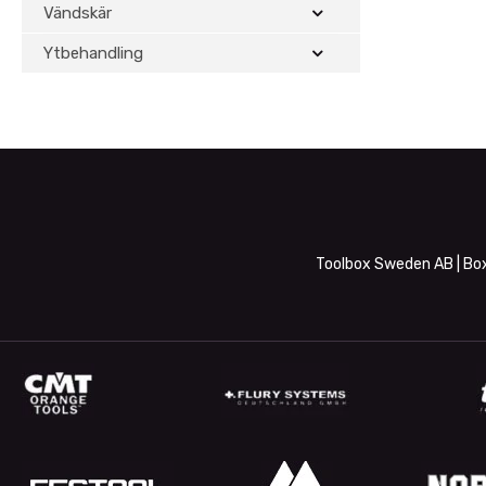
Vändskär
Ytbehandling
Toolbox Sweden AB | Box