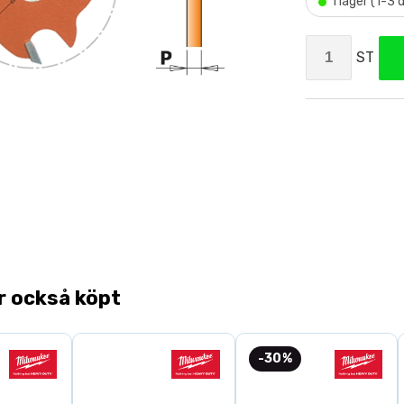
•
I lager (1-3
ST
r också köpt
-30%