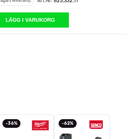
Art.Nr:
823,332,11
 dagars leverans)
LÄGG I VARUKORG
-36%
-62%