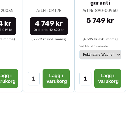
garanti
0G2003N
Art.Nr: CMT7E
Art.Nr: 890-00950
5 749 kr
4 kr
4 749 kr
14 019 kr
Ord. pris: 12 620 kr
kl. moms)
(3 799 kr exkl. moms)
(4 599 kr exkl. moms)
Välj bland 5 varianter:
ägg i
Lägg i
Lägg i
arukorg
varukorg
varukorg