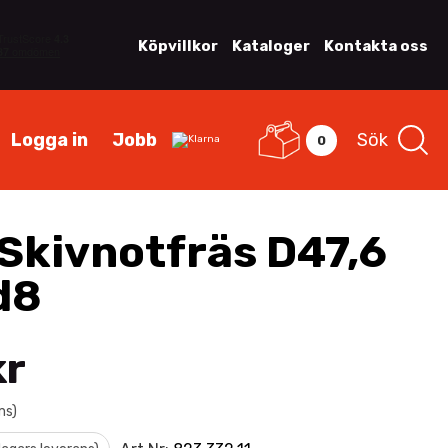
Köpvillkor
Kataloger
Kontakta oss
Logga in
Jobb
Sök
0
Skivnotfräs D47,6
d8
kr
ms)