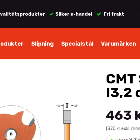
valitétsprodukter
Säker e-handel
Fri frakt
rodukter
Slipning
Specialstål
Varumärken
CMT 
I3,2 
463 
(370 kr exkl. mo