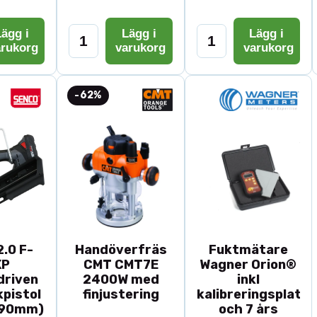
ägg i
Lägg i
Lägg i
arukorg
varukorg
varukorg
-62%
.0 F-
Handöverfräs
Fuktmätare
XP
CMT CMT7E
Wagner Orion®
driven
2400W med
inkl
pistol
finjustering
kalibreringsplatta
-90mm)
och 7 års