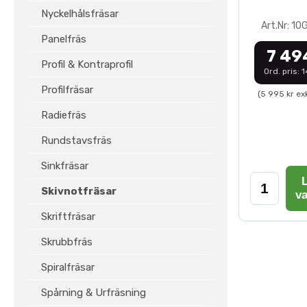
Nyckelhålsfräsar
Art.Nr: 1
Panelfräs
7 49
Profil & Kontraprofil
Ord. pris: 
Profilfräsar
(5 995 kr ex
Radiefräs
Rundstavsfräs
Sinkfräsar
L
Skivnotfräsar
v
Skriftfräsar
Skrubbfräs
Spiralfräsar
Spårning & Urfräsning