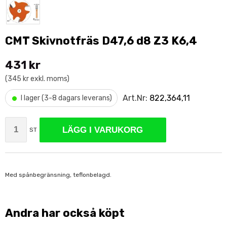
CMT Skivnotfräs D47,6 d8 Z3 K6,4
431 kr
(345 kr exkl. moms)
•
Art.Nr:
822,364,11
I lager (3-8 dagars leverans)
LÄGG I VARUKORG
ST
Med spånbegränsning, teflonbelagd.
Andra har också köpt