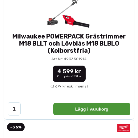
Milwaukee POWERPACK Grästrimmer
M18 BLLT och Lövblås M18 BLBLO
(Kolborstfria)
Art.Nr: 4933501914
4 599 kr
Ord. pris: 6 531 kr
(3 679 kr exkl. moms)
Lägg i varukorg
-36%