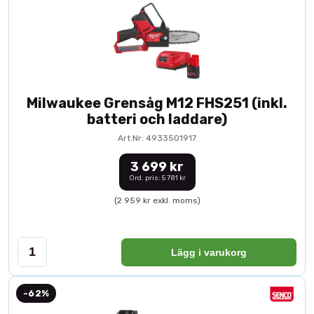
Milwaukee Grensåg M12 FHS251 (inkl.
batteri och laddare)
Art.Nr: 4933501917
3 699 kr
Ord. pris: 5 781 kr
(2 959 kr exkl. moms)
Lägg i varukorg
-62%