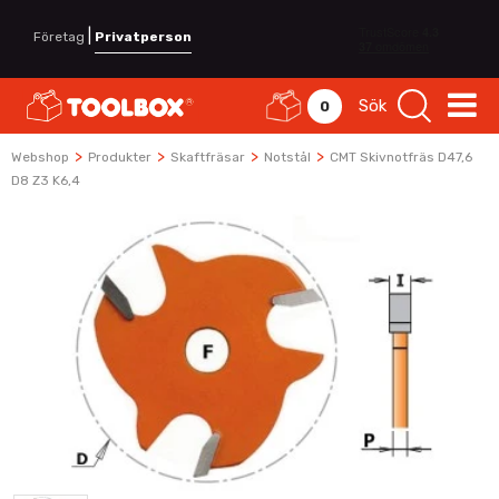
|
Företag
Privatperson
Sök
0
>
>
>
>
Webshop
Produkter
Skaftfräsar
Notstål
CMT Skivnotfräs D47,6
D8 Z3 K6,4