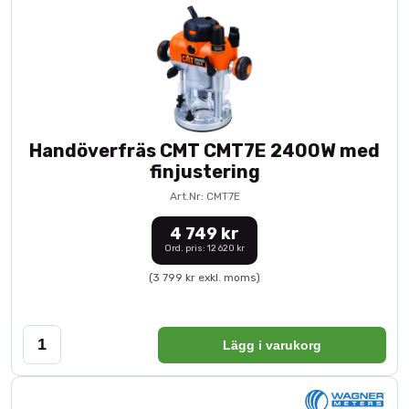
Handöverfräs CMT CMT7E 2400W med
finjustering
Art.Nr: CMT7E
4 749 kr
Ord. pris: 12 620 kr
(3 799 kr exkl. moms)
Lägg i varukorg