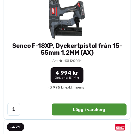
Senco F-18XP, Dyckertpistol från 15-
55mm 1,2MM (AX)
Art.Nr: 10M2001N
4 994 kr
Ord. pris: 13 119 kr
(3 995 kr exkl. moms)
Lägg i varukorg
-47%