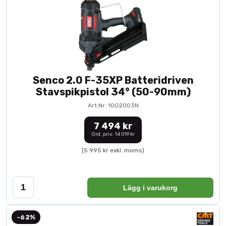
Senco 2.0 F-35XP Batteridriven
Stavspikpistol 34° (50-90mm)
Art.Nr: 10G2003N
7 494 kr
Ord. pris: 14 019 kr
(5 995 kr exkl. moms)
Lägg i varukorg
-62%