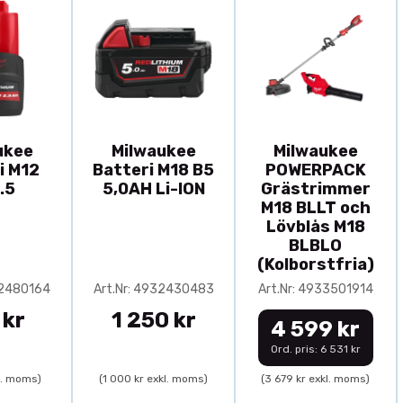
ukee
Milwaukee
Milwaukee
i M12
Batteri M18 B5
POWERPACK
.5
5,0AH Li-ION
Grästrimmer
M18 BLLT och
Lövblås M18
BLBLO
(Kolborstfria)
32480164
Art.Nr: 4932430483
Art.Nr: 4933501914
 kr
1 250 kr
4 599 kr
Ord. pris: 6 531 kr
l. moms)
(1 000 kr exkl. moms)
(3 679 kr exkl. moms)