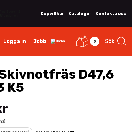
Köpvillkor
Kataloger
Kontakta oss
Logga in
Jobb
Sök
0
Skivnotfräs D47,6
3 K5
kr
ms)