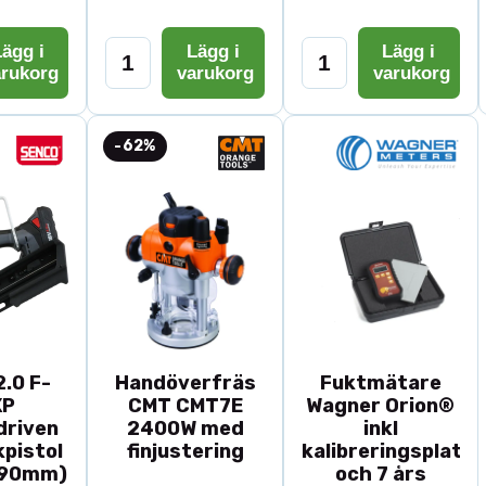
ägg i
Lägg i
Lägg i
arukorg
varukorg
varukorg
-62%
.0 F-
Handöverfräs
Fuktmätare
XP
CMT CMT7E
Wagner Orion®
driven
2400W med
inkl
pistol
finjustering
kalibreringsplatta
-90mm)
och 7 års