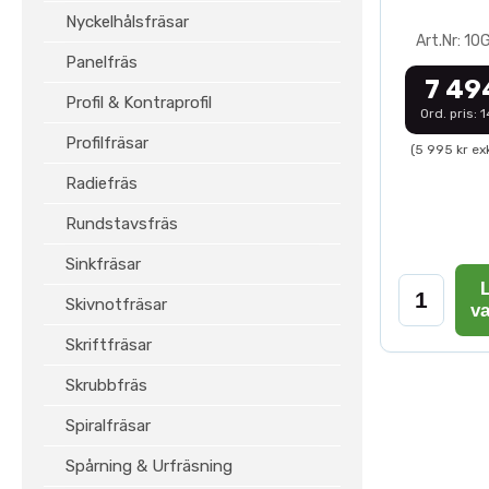
Nyckelhålsfräsar
Art.Nr: 1
Panelfräs
7 49
Profil & Kontraprofil
Ord. pris: 
Profilfräsar
(5 995 kr ex
Radiefräs
Rundstavsfräs
Sinkfräsar
L
Skivnotfräsar
v
Skriftfräsar
Skrubbfräs
Spiralfräsar
Spårning & Urfräsning