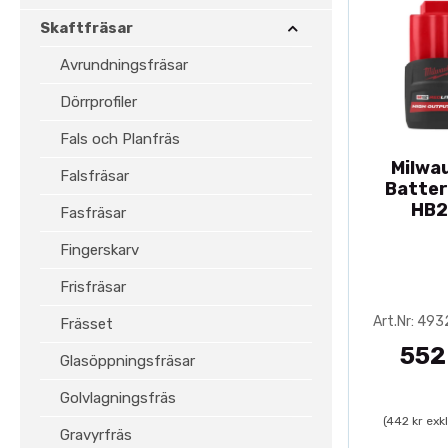
Skaftfräsar
Avrundningsfräsar
Dörrprofiler
Fals och Planfräs
Milwa
Falsfräsar
Batter
HB2
Fasfräsar
Fingerskarv
Frisfräsar
Art.Nr: 49
Frässet
552
Glasöppningsfräsar
Golvlagningsfräs
(442 kr exk
Gravyrfräs