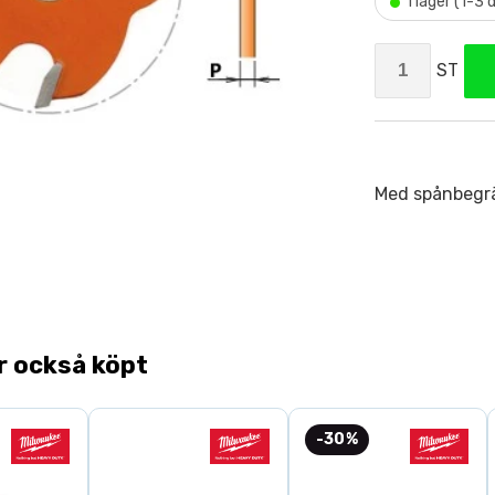
•
I lager (1-3
ST
Med spånbegrä
r också köpt
-30%