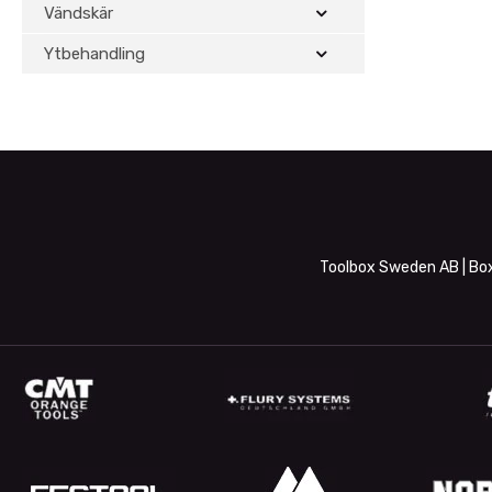
Vändskär
Ytbehandling
Toolbox Sweden AB | Box