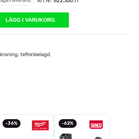
Art.Nr:
822,350,11
 dagars leverans)
LÄGG I VARUKORG
nsning, teflonbelagd.
-36%
-62%