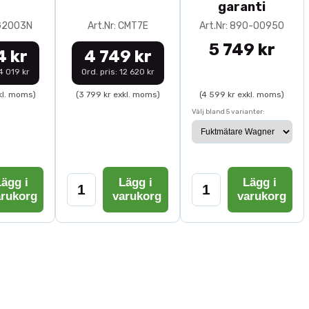
garanti
0G2003N
Art.Nr: CMT7E
Art.Nr: 890-00950
5 749 kr
4 kr
4 749 kr
14 019 kr
Ord. pris: 12 620 kr
kl. moms)
(3 799 kr exkl. moms)
(4 599 kr exkl. moms)
Välj bland 5 varianter:
ägg i
Lägg i
Lägg i
arukorg
varukorg
varukorg