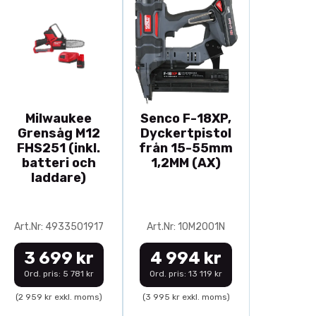
Milwaukee
Senco F-18XP,
Grensåg M12
Dyckertpistol
FHS251 (inkl.
från 15-55mm
batteri och
1,2MM (AX)
laddare)
Art.Nr: 4933501917
Art.Nr: 10M2001N
3 699 kr
4 994 kr
Ord. pris: 5 781 kr
Ord. pris: 13 119 kr
(2 959 kr exkl. moms)
(3 995 kr exkl. moms)