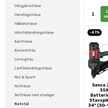
Gångjärnsfräsar
L
Handtagsfräsar
v
Hålkärlsfräsar
Hörnförbindningsfräsar
-47%
Kantfräsar
Kornischfräs
Limfogfräs
Lådförbindningsfräsar
Not & Spont
Senco 2
Notfräsar
35
Batteri
Notfräsar med styrlager
Stavspik
Notstål
34° (50