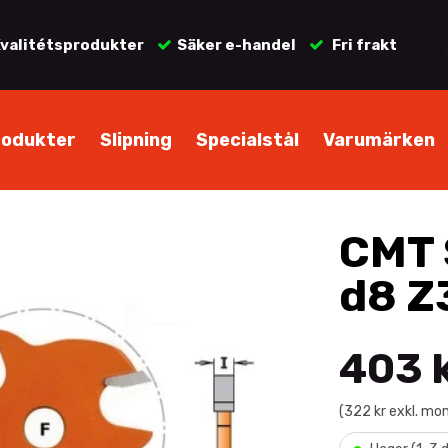
valitétsprodukter
Säker e-handel
Fri frakt
rodukter
Slipning
Specialstål
Varumärken
CMT 
d8 Z
403 
(322 kr exkl. mo