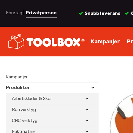
|
Företag
Privatperson
Snabb leverans
K
Kampanjer
P
Kampanjer
Produkter
Arbetskläder & Skor
Borrverktyg
CNC verktyg
Fuktmätare