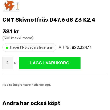
CMT Skivnotfräs D47,6 d8 Z3 K2,4
381 kr
(305 kr exkl. moms)
•
Art.Nr:
822,324,11
I lager (1-3 dagars leverans)
LÄGG I VARUKORG
ST
Med spånbgränsare, teflonbelagd.
Andra har också köpt