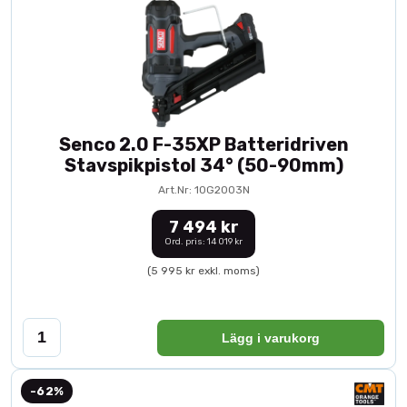
Senco 2.0 F-35XP Batteridriven
Stavspikpistol 34° (50-90mm)
Art.Nr: 10G2003N
7 494 kr
Ord. pris: 14 019 kr
(5 995 kr exkl. moms)
Lägg i varukorg
-62%