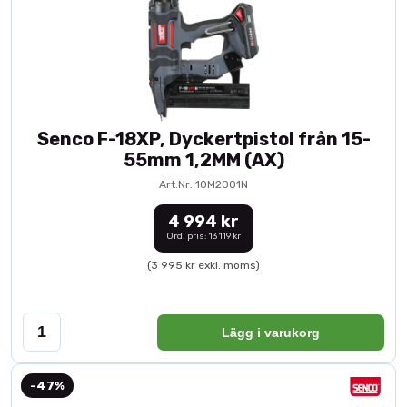
Senco F-18XP, Dyckertpistol från 15-
55mm 1,2MM (AX)
Art.Nr: 10M2001N
4 994 kr
Ord. pris: 13 119 kr
(3 995 kr exkl. moms)
Lägg i varukorg
-47%