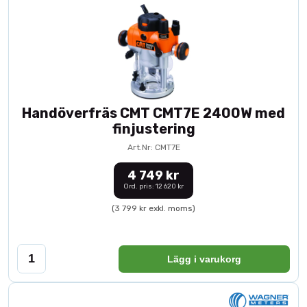
Handöverfräs CMT CMT7E 2400W med
finjustering
Art.Nr: CMT7E
4 749 kr
Ord. pris: 12 620 kr
(3 799 kr exkl. moms)
Lägg i varukorg