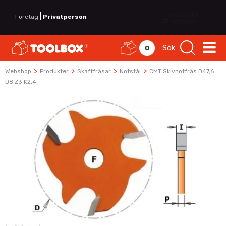
|
Företag
Privatperson
Sök
0
>
>
>
>
Webshop
Produkter
Skaftfräsar
Notstål
CMT Skivnotfräs D47,6
D8 Z3 K2,4