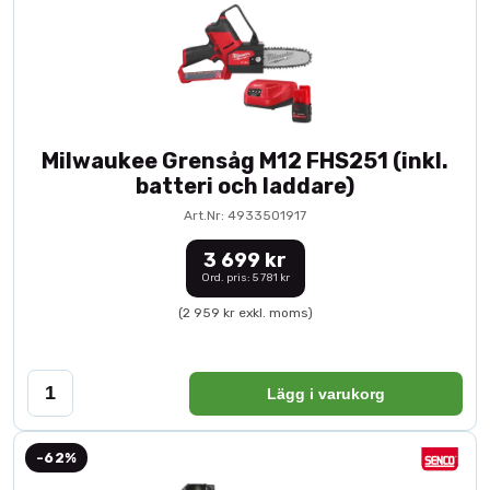
Milwaukee Grensåg M12 FHS251 (inkl.
batteri och laddare)
Art.Nr: 4933501917
3 699 kr
Ord. pris: 5 781 kr
(2 959 kr exkl. moms)
Lägg i varukorg
-62%