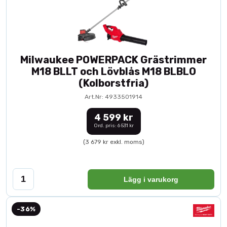
Milwaukee POWERPACK Grästrimmer
M18 BLLT och Lövblås M18 BLBLO
(Kolborstfria)
Art.Nr: 4933501914
4 599 kr
Ord. pris: 6 531 kr
(3 679 kr exkl. moms)
Lägg i varukorg
-36%