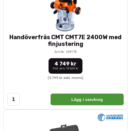
Handöverfräs CMT CMT7E 2400W med
finjustering
Art.Nr: CMT7E
4 749 kr
Ord. pris: 12 620 kr
(3 799 kr exkl. moms)
Lägg i varukorg