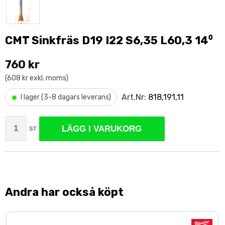
CMT Sinkfräs D19 I22 S6,35 L60,3 14⁰
760 kr
(608 kr exkl. moms)
•
Art.Nr:
818,191,11
I lager (3-8 dagars leverans)
LÄGG I VARUKORG
ST
Andra har också köpt