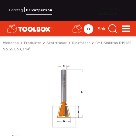
|
Företag
Privatperson
Sök
0
>
>
>
>
Webshop
Produkter
Skaftfräsar
Sinkfräsar
CMT Sinkfräs D19 I22
S6,35 L60,3 14⁰