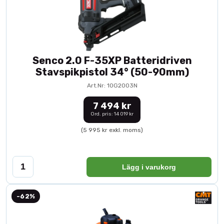
Senco 2.0 F-35XP Batteridriven
Stavspikpistol 34° (50-90mm)
Art.Nr: 10G2003N
7 494 kr
Ord. pris: 14 019 kr
(5 995 kr exkl. moms)
Lägg i varukorg
-62%