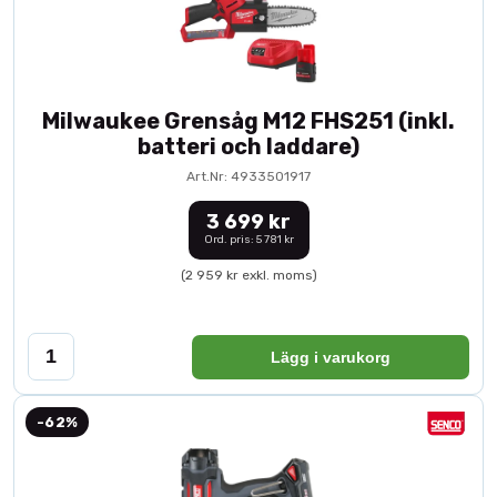
Milwaukee Grensåg M12 FHS251 (inkl.
batteri och laddare)
Art.Nr: 4933501917
3 699 kr
Ord. pris: 5 781 kr
(2 959 kr exkl. moms)
Lägg i varukorg
-62%