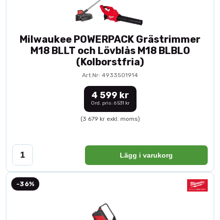
Milwaukee POWERPACK Grästrimmer
M18 BLLT och Lövblås M18 BLBLO
(Kolborstfria)
Art.Nr: 4933501914
4 599 kr
Ord. pris: 6 531 kr
(3 679 kr exkl. moms)
Lägg i varukorg
-36%