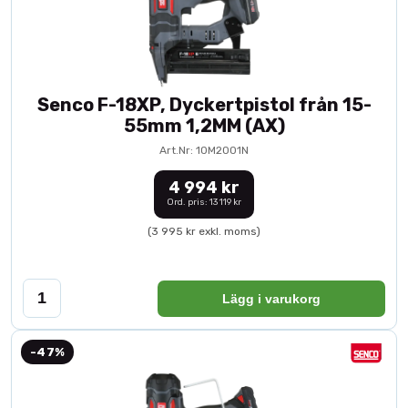
Senco F-18XP, Dyckertpistol från 15-
55mm 1,2MM (AX)
Art.Nr: 10M2001N
4 994 kr
Ord. pris: 13 119 kr
(3 995 kr exkl. moms)
Lägg i varukorg
-47%