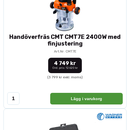
Handöverfräs CMT CMT7E 2400W med
finjustering
Art.Nr: CMT7E
4 749 kr
Ord. pris: 12 620 kr
(3 799 kr exkl. moms)
Lägg i varukorg