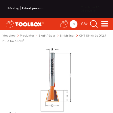
|
Företag
Privatperson
Sök
0
>
>
>
>
Webshop
Produkter
Skaftfräsar
Sinkfräsar
CMT Sinkfräs D12,7
I10,3 S6,35 18⁰