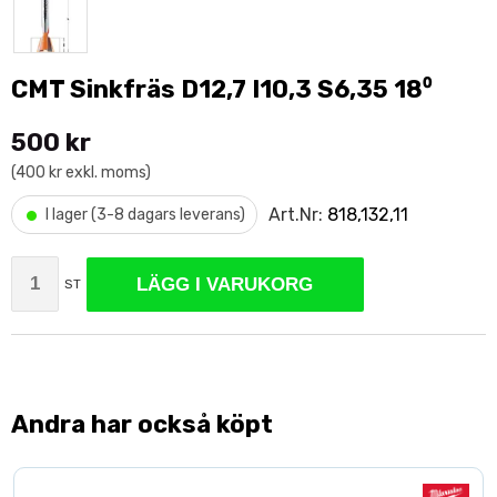
CMT Sinkfräs D12,7 I10,3 S6,35 18⁰
500 kr
(400 kr exkl. moms)
•
Art.Nr:
818,132,11
I lager (3-8 dagars leverans)
LÄGG I VARUKORG
ST
Andra har också köpt