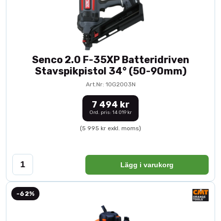
Senco 2.0 F-35XP Batteridriven
Stavspikpistol 34° (50-90mm)
Art.Nr: 10G2003N
7 494 kr
Ord. pris: 14 019 kr
(5 995 kr exkl. moms)
Lägg i varukorg
-62%