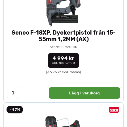
Senco F-18XP, Dyckertpistol från 15-
55mm 1,2MM (AX)
Art.Nr: 10M2001N
4 994 kr
Ord. pris: 13 119 kr
(3 995 kr exkl. moms)
Lägg i varukorg
-47%