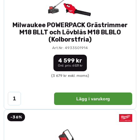
Milwaukee POWERPACK Grästrimmer
M18 BLLT och Lövblås M18 BLBLO
(Kolborstfria)
Art.Nr: 4933501914
4 599 kr
Ord. pris: 6 531 kr
(3 679 kr exkl. moms)
Lägg i varukorg
-36%