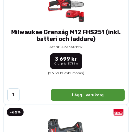
Milwaukee Grensåg M12 FHS251 (inkl.
batteri och laddare)
Art.Nr: 4933501917
3 699 kr
Ord. pris: 5 781 kr
(2 959 kr exkl. moms)
Lägg i varukorg
-62%