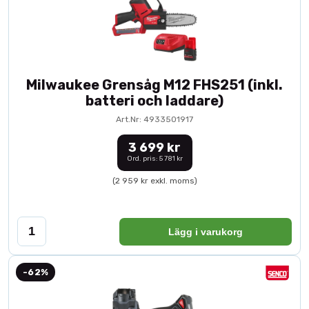
Milwaukee Grensåg M12 FHS251 (inkl.
batteri och laddare)
Art.Nr: 4933501917
3 699 kr
Ord. pris: 5 781 kr
(2 959 kr exkl. moms)
Lägg i varukorg
-62%