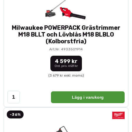
Milwaukee POWERPACK Grästrimmer
M18 BLLT och Lövblås M18 BLBLO
(Kolborstfria)
Art.Nr: 4933501914
4 599 kr
Ord. pris: 6 531 kr
(3 679 kr exkl. moms)
Lägg i varukorg
-36%