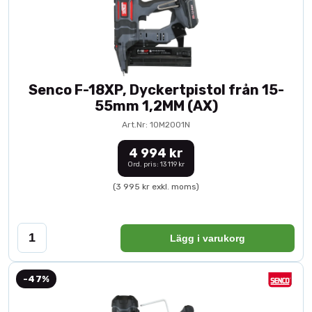
Senco F-18XP, Dyckertpistol från 15-
55mm 1,2MM (AX)
Art.Nr: 10M2001N
4 994 kr
Ord. pris: 13 119 kr
(3 995 kr exkl. moms)
Lägg i varukorg
-47%