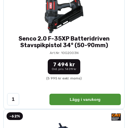
Senco 2.0 F-35XP Batteridriven
Stavspikpistol 34° (50-90mm)
Art.Nr: 10G2003N
7 494 kr
Ord. pris: 14 019 kr
(5 995 kr exkl. moms)
Lägg i varukorg
-62%