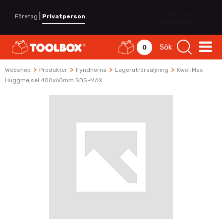
|
Företag
Privatperson
Sök
0
>
>
>
>
Webshop
Produkter
Fyndhörna
Lagerutförsäljning
Kwd-Max
Huggmejsel 400x60mm SDS-MAX