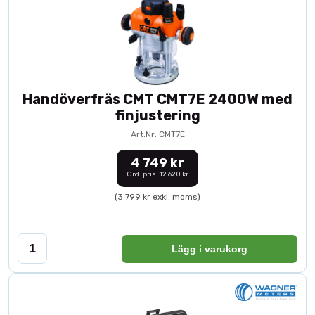
Handöverfräs CMT CMT7E 2400W med
finjustering
Art.Nr: CMT7E
4 749 kr
Ord. pris: 12 620 kr
(3 799 kr exkl. moms)
Lägg i varukorg