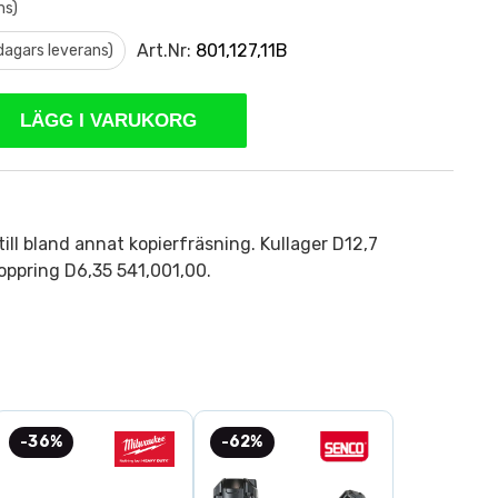
ms)
Art.Nr:
801,127,11B
 dagars leverans)
LÄGG I VARUKORG
till bland annat kopierfräsning. Kullager D12,7
oppring D6,35 541,001,00.
-36%
-62%