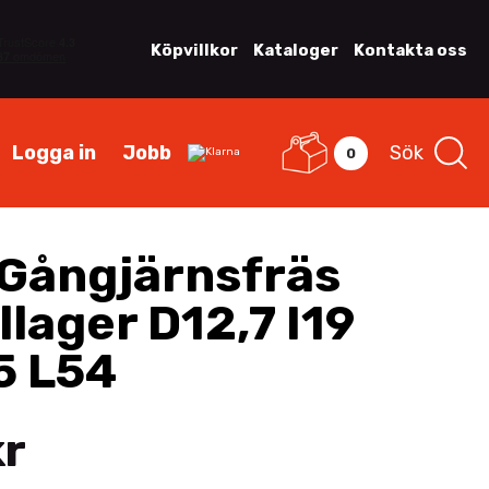
Köpvillkor
Kataloger
Kontakta oss
Logga in
Jobb
Sök
0
Gångjärnsfräs
lager D12,7 I19
5 L54
kr