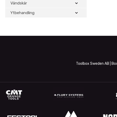
Vändskär
Ytbehandling
Toolbox Sweden AB | Box