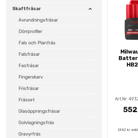
Skaftfräsar
Avrundningsfräsar
Dörrprofiler
Fals och Planfräs
Milwa
Falsfräsar
Batter
HB2
Fasfräsar
Fingerskarv
Frisfräsar
Art.Nr: 49
Frässet
552
Glasöppningsfräsar
Golvlagningsfräs
(442 kr exk
Gravyrfräs