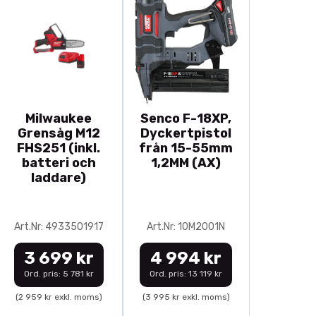
Milwaukee
Senco F-18XP,
Grensåg M12
Dyckertpistol
FHS251 (inkl.
från 15-55mm
batteri och
1,2MM (AX)
laddare)
Art.Nr: 4933501917
Art.Nr: 10M2001N
3 699 kr
4 994 kr
Ord. pris: 5 781 kr
Ord. pris: 13 119 kr
(2 959 kr exkl. moms)
(3 995 kr exkl. moms)