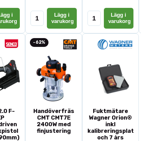
ägg i
Lägg i
Lägg i
arukorg
varukorg
varukorg
-62%
.0 F-
Handöverfräs
Fuktmätare
XP
CMT CMT7E
Wagner Orion®
driven
2400W med
inkl
pistol
finjustering
kalibreringsplatta
-90mm)
och 7 års