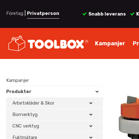
|
Företag
Privatperson
Snabb leverans
K
Kampanjer
P
Kampanjer
Produkter
Arbetskläder & Skor
Borrverktyg
CNC verktyg
Fuktmätare