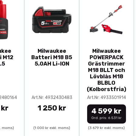
ukee
Milwaukee
Milwaukee
i M12
Batteri M18 B5
POWERPACK
.5
5,0AH Li-ION
Grästrimmer
M18 BLLT och
Lövblås M18
BLBLO
(Kolborstfria)
32480164
Art.Nr: 4932430483
Art.Nr: 4933501914
 kr
1 250 kr
4 599 kr
Ord. pris: 6 531 kr
l. moms)
(1 000 kr exkl. moms)
(3 679 kr exkl. moms)