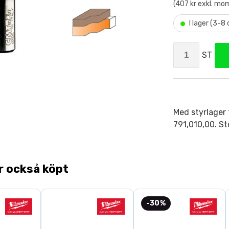
(407 kr exkl. mo
•
I lager (3-8
ST
Med styrlager 
791,010,00. St
r också köpt
-30%