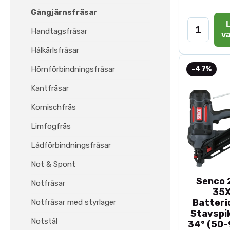
Gångjärnsfräsar
L
Handtagsfräsar
v
Hålkärlsfräsar
Hörnförbindningsfräsar
-47%
Kantfräsar
Kornischfräs
Limfogfräs
Lådförbindningsfräsar
Not & Spont
Senco 2
Notfräsar
35
Batteri
Notfräsar med styrlager
Stavspik
Notstål
34° (50