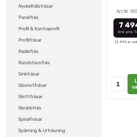
Nyckelhålsfräsar
Art.Nr: 1
Panelfräs
7 49
Profil & Kontraprofil
Ord. pris: 
Profilfräsar
(5 995 kr ex
Radiefräs
Rundstavsfräs
Sinkfräsar
L
Skivnotfräsar
v
Skriftfräsar
Skrubbfräs
Spiralfräsar
Spårning & Urfräsning