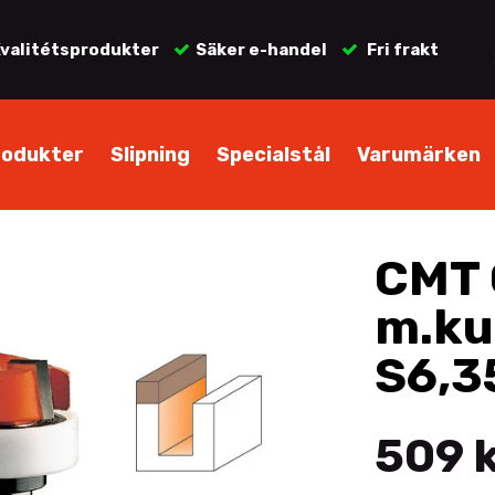
valitétsprodukter
Säker e-handel
Fri frakt
rodukter
Slipning
Specialstål
Varumärken
CMT 
m.kul
S6,3
509 