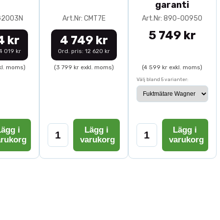
garanti
0G2003N
Art.Nr: CMT7E
Art.Nr: 890-00950
5 749 kr
4 kr
4 749 kr
14 019 kr
Ord. pris: 12 620 kr
kl. moms)
(3 799 kr exkl. moms)
(4 599 kr exkl. moms)
Välj bland 5 varianter:
ägg i
Lägg i
Lägg i
arukorg
varukorg
varukorg