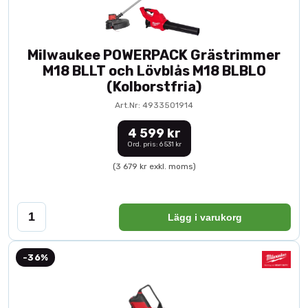
Milwaukee POWERPACK Grästrimmer
M18 BLLT och Lövblås M18 BLBLO
(Kolborstfria)
Art.Nr: 4933501914
4 599 kr
Ord. pris: 6 531 kr
(3 679 kr exkl. moms)
Lägg i varukorg
-36%