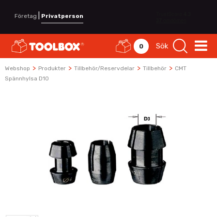
|
Företag
Privatperson
Sök
0
>
>
>
>
Webshop
Produkter
Tillbehör/Reservdelar
Tillbehör
CMT
Spännhylsa D10