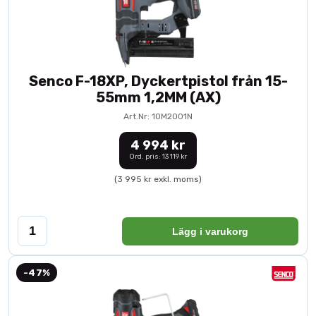
Senco F-18XP, Dyckertpistol från 15-
55mm 1,2MM (AX)
Art.Nr: 10M2001N
4 994 kr
Ord. pris: 13 119 kr
(3 995 kr exkl. moms)
Lägg i varukorg
-47%