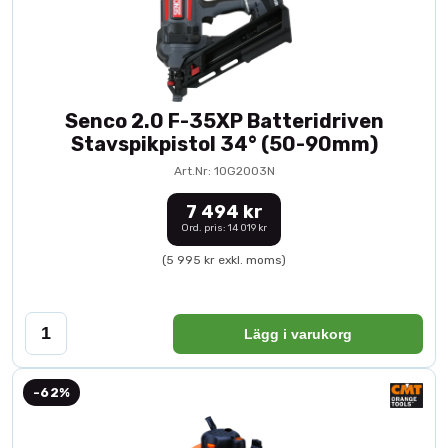
Senco 2.0 F-35XP Batteridriven
Stavspikpistol 34° (50-90mm)
Art.Nr: 10G2003N
7 494 kr
Ord. pris: 14 019 kr
(5 995 kr exkl. moms)
Lägg i varukorg
-62%