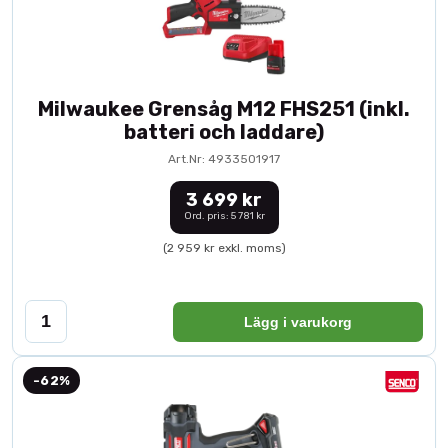
Milwaukee Grensåg M12 FHS251 (inkl.
batteri och laddare)
Art.Nr: 4933501917
3 699 kr
Ord. pris: 5 781 kr
(2 959 kr exkl. moms)
Lägg i varukorg
-62%