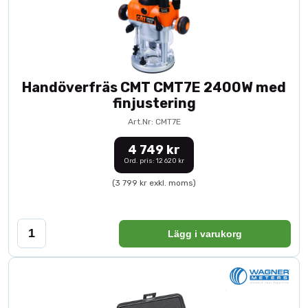
Handöverfräs CMT CMT7E 2400W med
finjustering
Art.Nr: CMT7E
4 749 kr
Ord. pris: 12 620 kr
(3 799 kr exkl. moms)
Lägg i varukorg