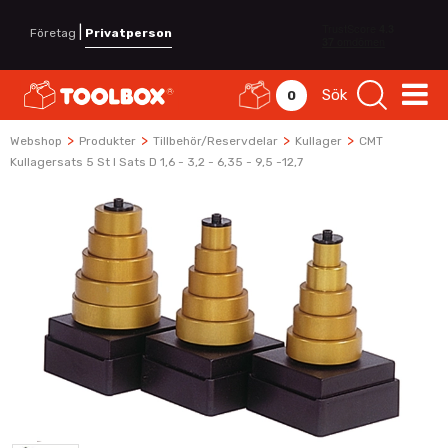
|
Företag
Privatperson
Sök
0
>
>
>
>
Webshop
Produkter
Tillbehör/Reservdelar
Kullager
CMT
Kullagersats 5 St I Sats D 1,6 - 3,2 - 6,35 - 9,5 -12,7