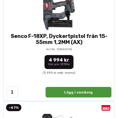
Senco F-18XP, Dyckertpistol från 15-
55mm 1,2MM (AX)
Art.Nr: 10M2001N
4 994 kr
Ord. pris: 13 119 kr
(3 995 kr exkl. moms)
Lägg i varukorg
-47%