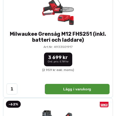
Milwaukee Grensåg M12 FHS251 (inkl.
batteri och laddare)
Art.Nr: 4933501917
3 699 kr
Ord. pris: 5 781 kr
(2 959 kr exkl. moms)
Lägg i varukorg
-62%