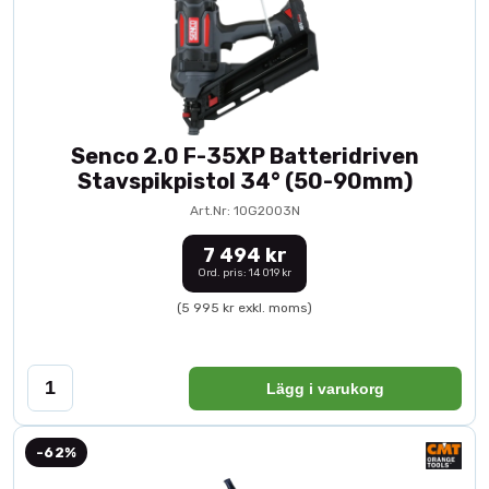
Senco 2.0 F-35XP Batteridriven
Stavspikpistol 34° (50-90mm)
Art.Nr: 10G2003N
7 494 kr
Ord. pris: 14 019 kr
(5 995 kr exkl. moms)
Lägg i varukorg
-62%