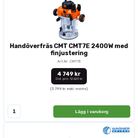
Handöverfräs CMT CMT7E 2400W med
finjustering
Art.Nr: CMT7E
4 749 kr
Ord. pris: 12 620 kr
(3 799 kr exkl. moms)
Lägg i varukorg