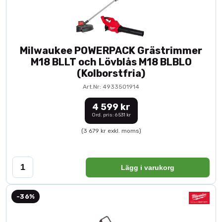
Milwaukee POWERPACK Grästrimmer
M18 BLLT och Lövblås M18 BLBLO
(Kolborstfria)
Art.Nr: 4933501914
4 599 kr
Ord. pris: 6 531 kr
(3 679 kr exkl. moms)
Lägg i varukorg
-36%