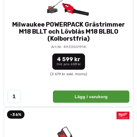
Milwaukee POWERPACK Grästrimmer
M18 BLLT och Lövblås M18 BLBLO
(Kolborstfria)
Art.Nr: 4933501914
4 599 kr
Ord. pris: 6 531 kr
(3 679 kr exkl. moms)
Lägg i varukorg
-36%