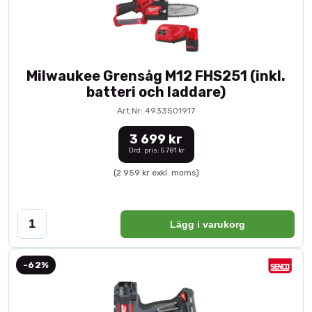
Milwaukee Grensåg M12 FHS251 (inkl.
batteri och laddare)
Art.Nr: 4933501917
3 699 kr
Ord. pris: 5 781 kr
(2 959 kr exkl. moms)
Lägg i varukorg
-62%