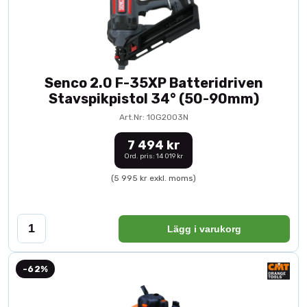
Senco 2.0 F-35XP Batteridriven
Stavspikpistol 34° (50-90mm)
Art.Nr: 10G2003N
7 494 kr
Ord. pris: 14 019 kr
(5 995 kr exkl. moms)
Lägg i varukorg
-62%