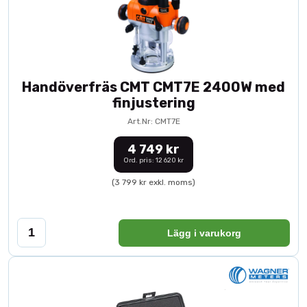
Handöverfräs CMT CMT7E 2400W med
finjustering
Art.Nr: CMT7E
4 749 kr
Ord. pris: 12 620 kr
(3 799 kr exkl. moms)
Lägg i varukorg