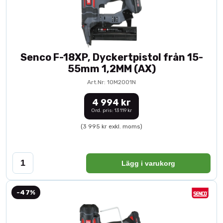
Senco F-18XP, Dyckertpistol från 15-
55mm 1,2MM (AX)
Art.Nr: 10M2001N
4 994 kr
Ord. pris: 13 119 kr
(3 995 kr exkl. moms)
Lägg i varukorg
-47%