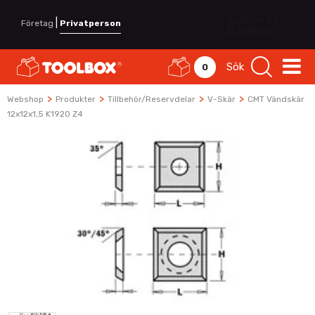
|
Företag
Privatperson
Sök
0
>
>
>
>
Webshop
Produkter
Tillbehör/Reservdelar
V-Skär
CMT Vändskär
12x12x1,5 K1920 Z4