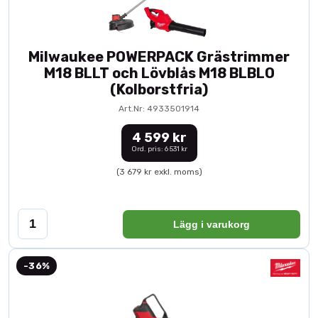
Milwaukee POWERPACK Grästrimmer
M18 BLLT och Lövblås M18 BLBLO
(Kolborstfria)
Art.Nr: 4933501914
4 599 kr
Ord. pris: 6 531 kr
(3 679 kr exkl. moms)
Lägg i varukorg
-36%