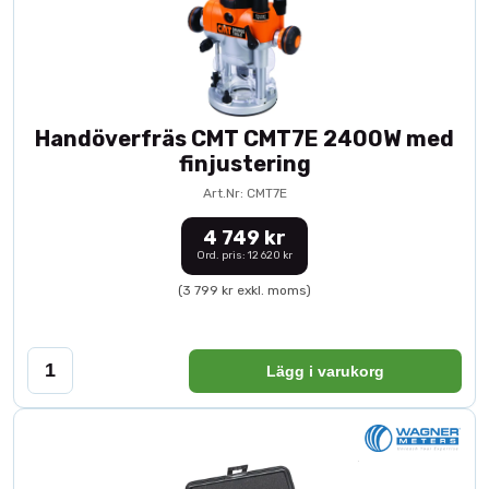
Handöverfräs CMT CMT7E 2400W med
finjustering
Art.Nr: CMT7E
4 749 kr
Ord. pris: 12 620 kr
(3 799 kr exkl. moms)
Lägg i varukorg