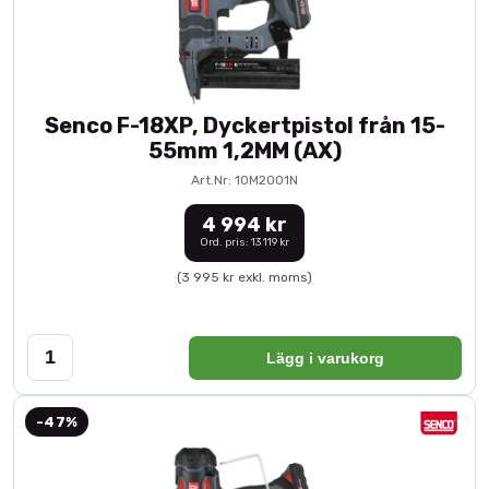
Senco F-18XP, Dyckertpistol från 15-
55mm 1,2MM (AX)
Art.Nr: 10M2001N
4 994 kr
Ord. pris: 13 119 kr
(3 995 kr exkl. moms)
Lägg i varukorg
-47%