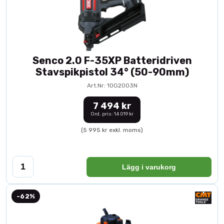
Senco 2.0 F-35XP Batteridriven
Stavspikpistol 34° (50-90mm)
Art.Nr: 10G2003N
7 494 kr
Ord. pris: 14 019 kr
(5 995 kr exkl. moms)
Lägg i varukorg
-62%