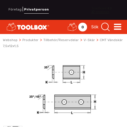
|
Företag
Privatperson
Sök
0
>
>
>
>
Webshop
Produkter
Tillbehör/Reservdelar
V-Skär
CMT Vändskär
7,5x12x1,5