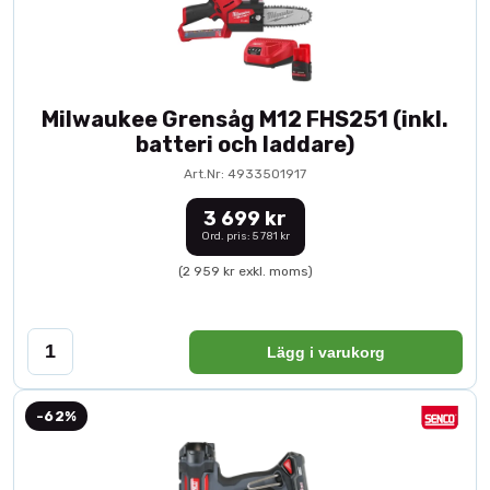
Milwaukee Grensåg M12 FHS251 (inkl.
batteri och laddare)
Art.Nr: 4933501917
3 699 kr
Ord. pris: 5 781 kr
(2 959 kr exkl. moms)
Lägg i varukorg
-62%