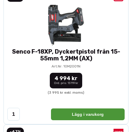
Senco F-18XP, Dyckertpistol från 15-
55mm 1,2MM (AX)
Art.Nr: 10M2001N
4 994 kr
Ord. pris: 13 119 kr
(3 995 kr exkl. moms)
Lägg i varukorg
-47%