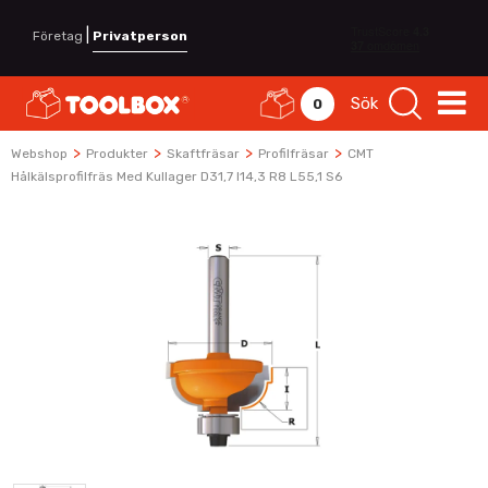
|
Företag
Privatperson
Sök
0
>
>
>
>
Webshop
Produkter
Skaftfräsar
Profilfräsar
CMT
Hålkälsprofilfräs Med Kullager D31,7 I14,3 R8 L55,1 S6