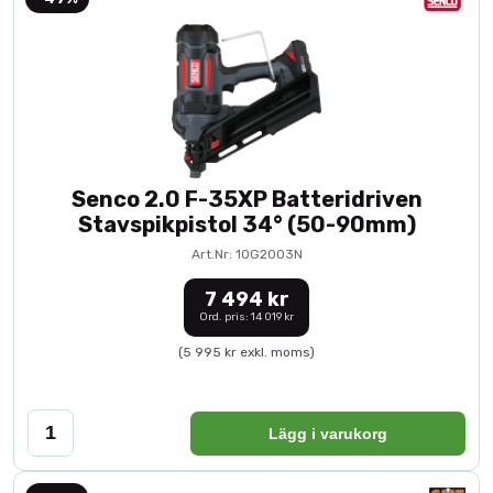
Senco 2.0 F-35XP Batteridriven
Stavspikpistol 34° (50-90mm)
Art.Nr: 10G2003N
7 494 kr
Ord. pris: 14 019 kr
(5 995 kr exkl. moms)
Lägg i varukorg