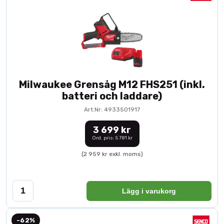
Milwaukee Grensåg M12 FHS251 (inkl.
batteri och laddare)
Art.Nr: 4933501917
3 699 kr
Ord. pris: 5 781 kr
(2 959 kr exkl. moms)
Lägg i varukorg
-62%