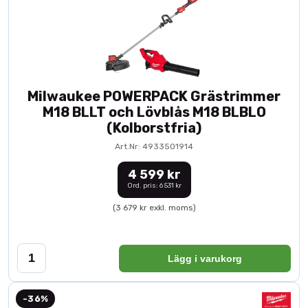
Milwaukee POWERPACK Grästrimmer
M18 BLLT och Lövblås M18 BLBLO
(Kolborstfria)
Art.Nr: 4933501914
4 599 kr
Ord. pris: 6 531 kr
(3 679 kr exkl. moms)
Lägg i varukorg
-36%