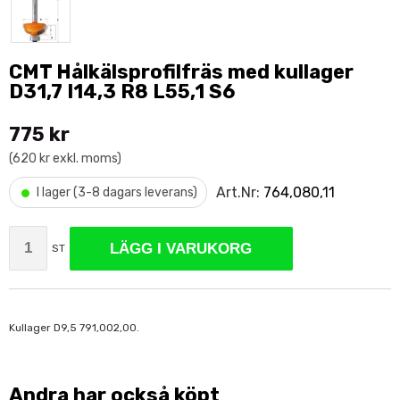
CMT Hålkälsprofilfräs med kullager
D31,7 I14,3 R8 L55,1 S6
775 kr
(620 kr exkl. moms)
•
Art.Nr:
764,080,11
I lager (3-8 dagars leverans)
LÄGG I VARUKORG
ST
Kullager D9,5 791,002,00.
Andra har också köpt