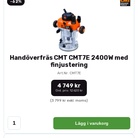
-62%
Handöverfräs CMT CMT7E 2400W med
finjustering
Art.Nr: CMT7E
4 749 kr
Ord. pris: 12 620 kr
(3 799 kr exkl. moms)
Lägg i varukorg