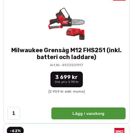
Milwaukee Grensåg M12 FHS251 (inkl.
batteri och laddare)
Art.Nr: 4933501917
3 699 kr
Ord. pris: 5 781 kr
(2 959 kr exkl. moms)
Lägg i varukorg
-62%