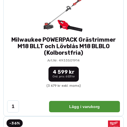
Milwaukee POWERPACK Grästrimmer
M18 BLLT och Lövblås M18 BLBLO
(Kolborstfria)
Art.Nr: 4933501914
4 599 kr
Ord. pris: 6 531 kr
(3 679 kr exkl. moms)
Lägg i varukorg
-36%