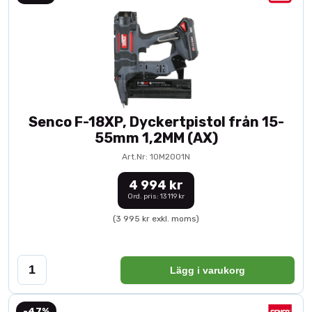
Senco F-18XP, Dyckertpistol från 15-
55mm 1,2MM (AX)
Art.Nr: 10M2001N
4 994 kr
Ord. pris: 13 119 kr
(3 995 kr exkl. moms)
Lägg i varukorg
-47%