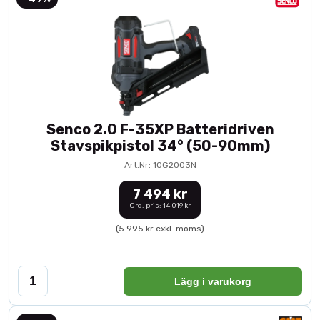
Senco 2.0 F-35XP Batteridriven
Stavspikpistol 34° (50-90mm)
Art.Nr: 10G2003N
7 494 kr
Ord. pris: 14 019 kr
(5 995 kr exkl. moms)
Lägg i varukorg