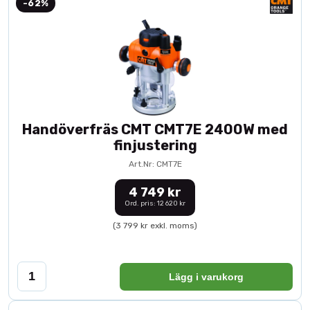
-62%
Handöverfräs CMT CMT7E 2400W med
finjustering
Art.Nr: CMT7E
4 749 kr
Ord. pris: 12 620 kr
(3 799 kr exkl. moms)
Lägg i varukorg