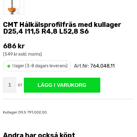
CMT Hålkälsprofilfräs med kullager
D25,4 I11,5 R4,8 L52,8 S6
686 kr
(549 kr exkl. moms)
•
Art.Nr:
764,048,11
I lager (3-8 dagars leverans)
LÄGG I VARUKORG
ST
Kullager D9,5 791,002,00.
Andra har också köpt