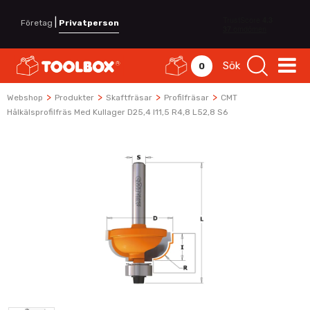
|
Företag
Privatperson
Sök
0
>
>
>
>
Webshop
Produkter
Skaftfräsar
Profilfräsar
CMT
Hålkälsprofilfräs Med Kullager D25,4 I11,5 R4,8 L52,8 S6