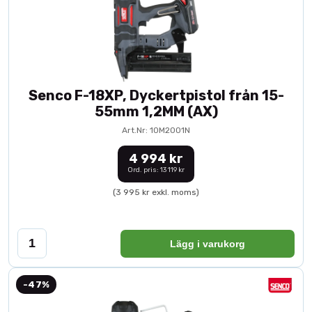
Senco F-18XP, Dyckertpistol från 15-
55mm 1,2MM (AX)
Art.Nr: 10M2001N
4 994 kr
Ord. pris: 13 119 kr
(3 995 kr exkl. moms)
Lägg i varukorg
-47%