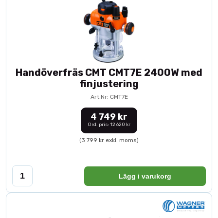
Handöverfräs CMT CMT7E 2400W med
finjustering
Art.Nr: CMT7E
4 749 kr
Ord. pris: 12 620 kr
(3 799 kr exkl. moms)
Lägg i varukorg