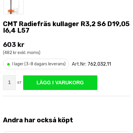
CMT Radiefräs kullager R3,2 S6 D19,05
I6,4 L57
603 kr
(482 kr exkl. moms)
•
Art.Nr:
762,032,11
I lager (3-8 dagars leverans)
LÄGG I VARUKORG
ST
Andra har också köpt