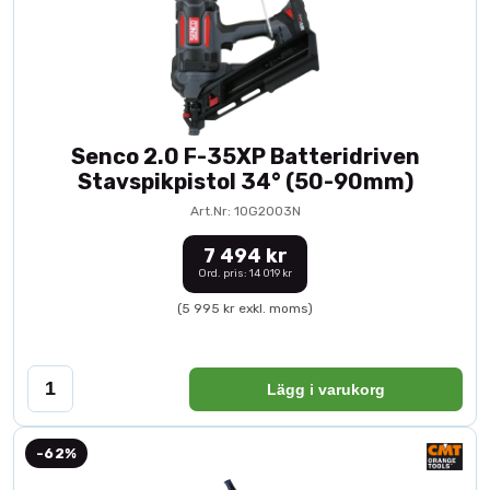
Senco 2.0 F-35XP Batteridriven
Stavspikpistol 34° (50-90mm)
Art.Nr: 10G2003N
7 494 kr
Ord. pris: 14 019 kr
(5 995 kr exkl. moms)
Lägg i varukorg
-62%