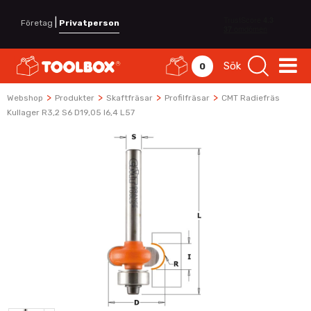
|
Företag
Privatperson
Sök
0
>
>
>
>
Webshop
Produkter
Skaftfräsar
Profilfräsar
CMT Radiefräs
Kullager R3,2 S6 D19,05 I6,4 L57