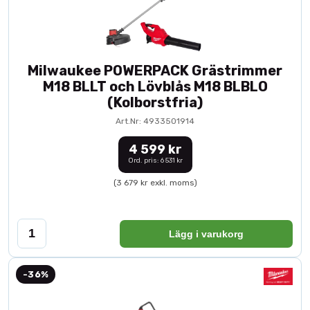
Milwaukee POWERPACK Grästrimmer
M18 BLLT och Lövblås M18 BLBLO
(Kolborstfria)
Art.Nr: 4933501914
4 599 kr
Ord. pris: 6 531 kr
(3 679 kr exkl. moms)
Lägg i varukorg
-36%