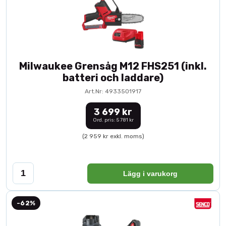
Milwaukee Grensåg M12 FHS251 (inkl.
batteri och laddare)
Art.Nr: 4933501917
3 699 kr
Ord. pris: 5 781 kr
(2 959 kr exkl. moms)
Lägg i varukorg
-62%