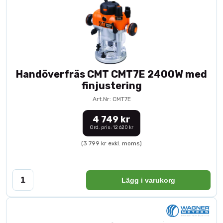
Handöverfräs CMT CMT7E 2400W med
finjustering
Art.Nr: CMT7E
4 749 kr
Ord. pris: 12 620 kr
(3 799 kr exkl. moms)
Lägg i varukorg