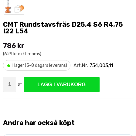
CMT Rundstavsfräs D25,4 S6 R4,75
I22 L54
786 kr
(629 kr exkl. moms)
•
Art.Nr:
754,003,11
I lager (3-8 dagars leverans)
LÄGG I VARUKORG
ST
Andra har också köpt