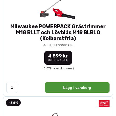
Milwaukee POWERPACK Grästrimmer
M18 BLLT och Lövblås M18 BLBLO
(Kolborstfria)
Art.Nr: 4933501914
4 599 kr
Ord. pris: 6 531 kr
(3 679 kr exkl. moms)
Lägg i varukorg
-36%