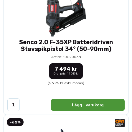
Senco 2.0 F-35XP Batteridriven
Stavspikpistol 34° (50-90mm)
Art.Nr: 10G2003N
7 494 kr
Ord. pris: 14 019 kr
(5 995 kr exkl. moms)
Lägg i varukorg
-62%