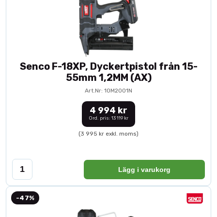
Senco F-18XP, Dyckertpistol från 15-
55mm 1,2MM (AX)
Art.Nr: 10M2001N
4 994 kr
Ord. pris: 13 119 kr
(3 995 kr exkl. moms)
Lägg i varukorg
-47%