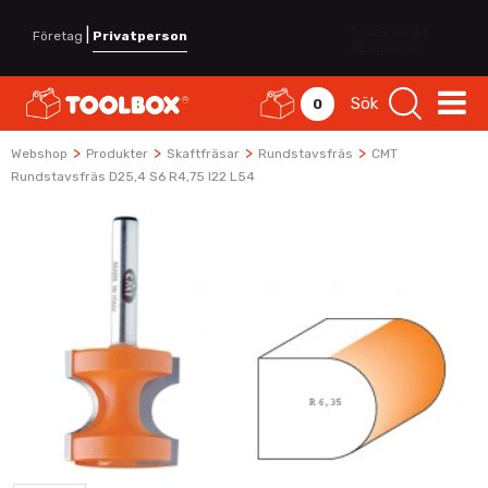
|
Företag
Privatperson
Sök
0
>
>
>
>
Webshop
Produkter
Skaftfräsar
Rundstavsfräs
CMT
Rundstavsfräs D25,4 S6 R4,75 I22 L54