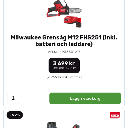
Milwaukee Grensåg M12 FHS251 (inkl.
batteri och laddare)
Art.Nr: 4933501917
3 699 kr
Ord. pris: 5 781 kr
(2 959 kr exkl. moms)
Lägg i varukorg
-62%