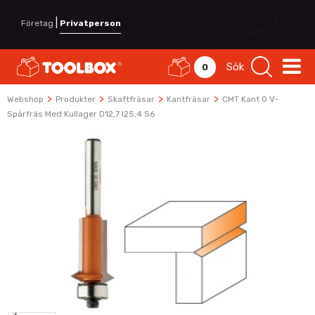
|
Företag
Privatperson
Sök
0
>
>
>
>
Webshop
Produkter
Skaftfräsar
Kantfräsar
CMT Kant O V-
Spårfräs Med Kullager D12,7 I25,4 S6