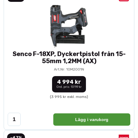
Senco F-18XP, Dyckertpistol från 15-
55mm 1,2MM (AX)
Art.Nr: 10M2001N
4 994 kr
Ord. pris: 13 119 kr
(3 995 kr exkl. moms)
Lägg i varukorg
-47%