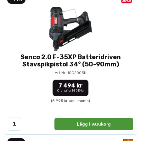
Senco 2.0 F-35XP Batteridriven
Stavspikpistol 34° (50-90mm)
Art.Nr: 10G2003N
7 494 kr
Ord. pris: 14 019 kr
(5 995 kr exkl. moms)
Lägg i varukorg