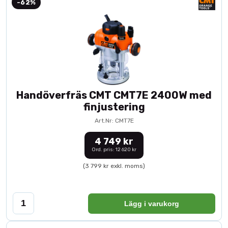
-62%
Handöverfräs CMT CMT7E 2400W med
finjustering
Art.Nr: CMT7E
4 749 kr
Ord. pris: 12 620 kr
(3 799 kr exkl. moms)
Lägg i varukorg