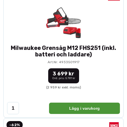
Milwaukee Grensåg M12 FHS251 (inkl.
batteri och laddare)
Art.Nr: 4933501917
3 699 kr
Ord. pris: 5 781 kr
(2 959 kr exkl. moms)
Lägg i varukorg
-62%