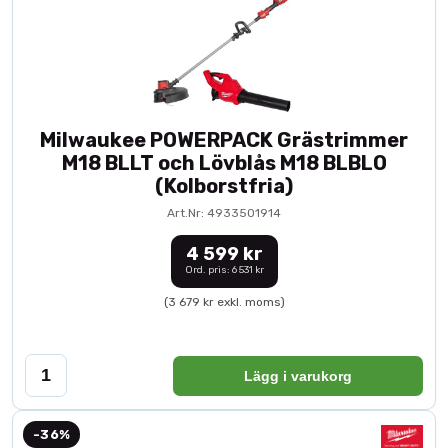
Milwaukee POWERPACK Grästrimmer
M18 BLLT och Lövblås M18 BLBLO
(Kolborstfria)
Art.Nr: 4933501914
4 599 kr
Ord. pris: 6 531 kr
(3 679 kr exkl. moms)
Lägg i varukorg
-36%