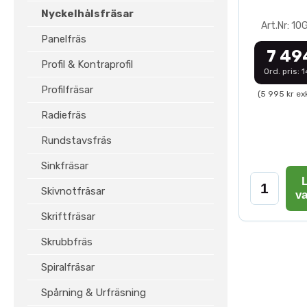
Nyckelhålsfräsar
Art.Nr: 1
Panelfräs
7 49
Profil & Kontraprofil
Ord. pris: 
Profilfräsar
(5 995 kr ex
Radiefräs
Rundstavsfräs
Sinkfräsar
L
Skivnotfräsar
v
Skriftfräsar
Skrubbfräs
Spiralfräsar
Spårning & Urfräsning