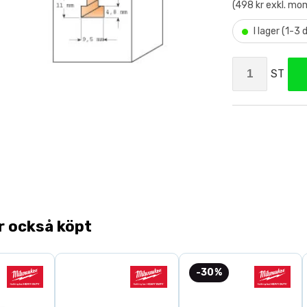
(498 kr exkl. mo
•
I lager (1-3
ST
r också köpt
-30%