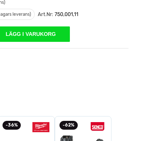
ms)
Art.Nr:
750,001,11
 dagars leverans)
LÄGG I VARUKORG
-36%
-62%