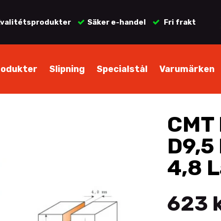
valitétsprodukter
Säker e-handel
Fri frakt
rodukter
Slipning
Specialstål
Varumärken
CMT 
D9,5
4,8 
623 