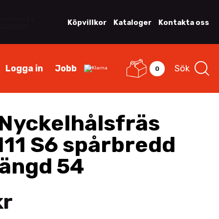
Köpvillkor
Kataloger
Kontakta oss
Logga in
Jobb
Sök
0
Nyckelhålsfräs
 I11 S6 spårbredd
Längd 54
kr