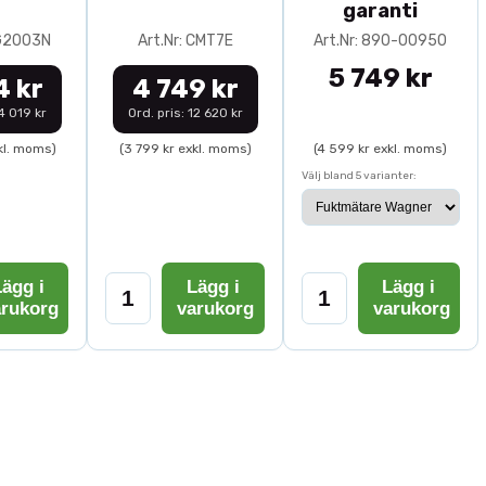
garanti
0G2003N
Art.Nr: CMT7E
Art.Nr: 890-00950
5 749 kr
4 kr
4 749 kr
14 019 kr
Ord. pris: 12 620 kr
kl. moms)
(3 799 kr exkl. moms)
(4 599 kr exkl. moms)
Välj bland 5 varianter:
ägg i
Lägg i
Lägg i
arukorg
varukorg
varukorg