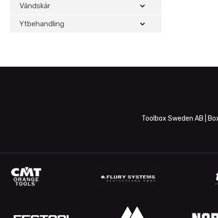
Vändskär
Ytbehandling
Toolbox Sweden AB | Box