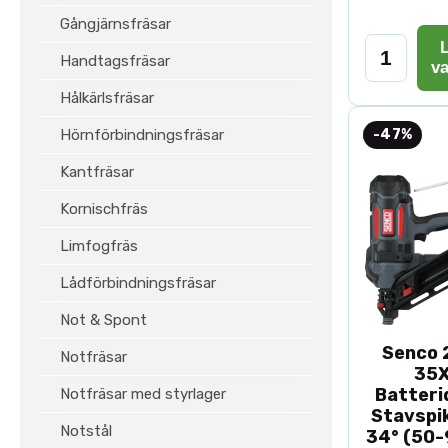
Gångjärnsfräsar
L
Handtagsfräsar
v
Hålkärlsfräsar
Hörnförbindningsfräsar
-47%
Kantfräsar
Kornischfräs
Limfogfräs
Lådförbindningsfräsar
Not & Spont
Senco 2
Notfräsar
35
Batteri
Notfräsar med styrlager
Stavspik
Notstål
34° (50