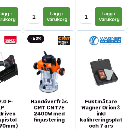
ägg i
Lägg i
Lägg i
arukorg
varukorg
varukorg
-62%
.0 F-
Handöverfräs
Fuktmätare
XP
CMT CMT7E
Wagner Orion®
driven
2400W med
inkl
pistol
finjustering
kalibreringsplatta
-90mm)
och 7 års