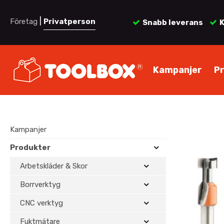
|
Företag
Privatperson
Snabb leverans
K
Kampanjer
P
Kampanjer
Produkter
Arbetskläder & Skor
Borrverktyg
CNC verktyg
Fuktmätare