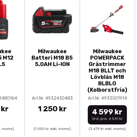
ukee
Milwaukee
Milwaukee
i M12
Batteri M18 B5
POWERPACK
.5
5,0AH Li-ION
Grästrimmer
M18 BLLT och
Lövblås M18
BLBLO
(Kolborstfria)
32480164
Art.Nr: 4932430483
Art.Nr: 4933501914
 kr
1 250 kr
4 599 kr
Ord. pris: 6 531 kr
l. moms)
(1 000 kr exkl. moms)
(3 679 kr exkl. moms)