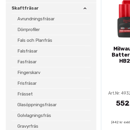
Skaftfräsar
Avrundningsfräsar
Dörrprofiler
Fals och Planfräs
Milwa
Falsfräsar
Batter
HB2
Fasfräsar
Fingerskarv
Frisfräsar
Art.Nr: 49
Frässet
552
Glasöppningsfräsar
Golvlagningsfräs
(442 kr exk
Gravyrfräs