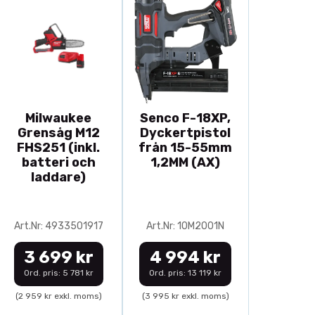
Milwaukee
Senco F-18XP,
Grensåg M12
Dyckertpistol
FHS251 (inkl.
från 15-55mm
batteri och
1,2MM (AX)
laddare)
Art.Nr: 4933501917
Art.Nr: 10M2001N
3 699 kr
4 994 kr
Ord. pris: 5 781 kr
Ord. pris: 13 119 kr
(2 959 kr exkl. moms)
(3 995 kr exkl. moms)