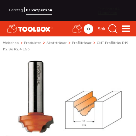
|
Företag
Privatperson
Sök
0
>
>
>
>
Webshop
Produkter
Skaftfräsar
Profilfräsar
CMT Profilfräs D19
I12 S6 R2,4 L53