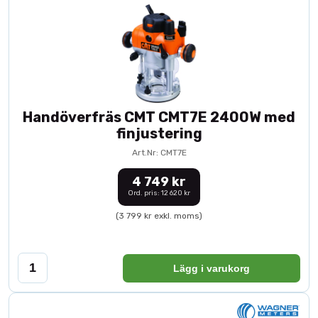
Handöverfräs CMT CMT7E 2400W med
finjustering
Art.Nr: CMT7E
4 749 kr
Ord. pris: 12 620 kr
(3 799 kr exkl. moms)
Lägg i varukorg