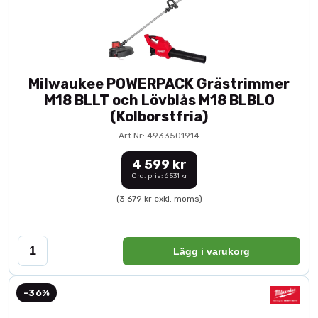
Milwaukee POWERPACK Grästrimmer
M18 BLLT och Lövblås M18 BLBLO
(Kolborstfria)
Art.Nr: 4933501914
4 599 kr
Ord. pris: 6 531 kr
(3 679 kr exkl. moms)
Lägg i varukorg
-36%