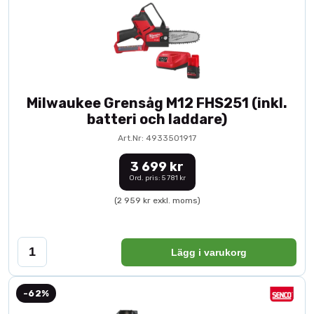
Milwaukee Grensåg M12 FHS251 (inkl.
batteri och laddare)
Art.Nr: 4933501917
3 699 kr
Ord. pris: 5 781 kr
(2 959 kr exkl. moms)
Lägg i varukorg
-62%