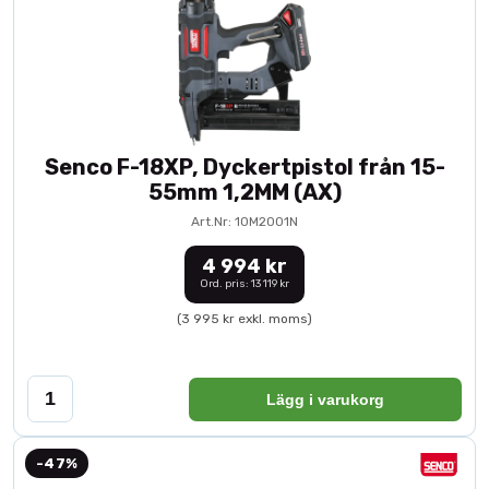
Senco F-18XP, Dyckertpistol från 15-
55mm 1,2MM (AX)
Art.Nr: 10M2001N
4 994 kr
Ord. pris: 13 119 kr
(3 995 kr exkl. moms)
Lägg i varukorg
-47%