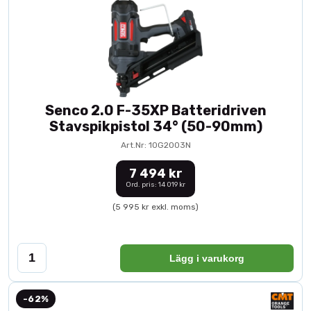
Senco 2.0 F-35XP Batteridriven
Stavspikpistol 34° (50-90mm)
Art.Nr: 10G2003N
7 494 kr
Ord. pris: 14 019 kr
(5 995 kr exkl. moms)
Lägg i varukorg
-62%