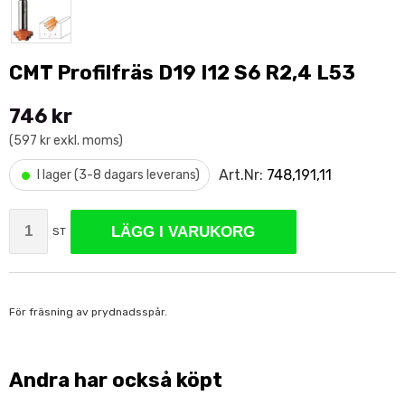
CMT Profilfräs D19 I12 S6 R2,4 L53
746 kr
(597 kr exkl. moms)
•
Art.Nr:
748,191,11
I lager (3-8 dagars leverans)
LÄGG I VARUKORG
ST
För fräsning av prydnadsspår.
Andra har också köpt