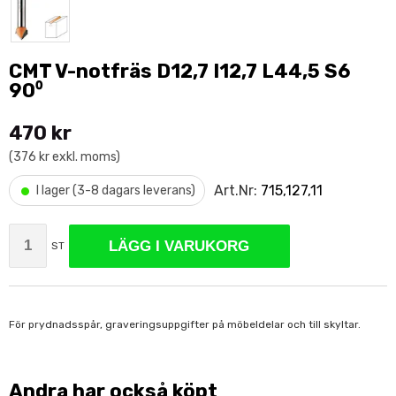
CMT V-notfräs D12,7 I12,7 L44,5 S6
90⁰
470 kr
(376 kr exkl. moms)
•
Art.Nr:
715,127,11
I lager (3-8 dagars leverans)
LÄGG I VARUKORG
ST
För prydnadsspår, graveringsuppgifter på möbeldelar och till skyltar.
Andra har också köpt