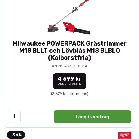
Milwaukee POWERPACK Grästrimmer
M18 BLLT och Lövblås M18 BLBLO
(Kolborstfria)
Art.Nr: 4933501914
4 599 kr
Ord. pris: 6 531 kr
(3 679 kr exkl. moms)
Lägg i varukorg
-36%