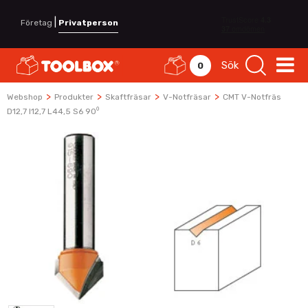
|
Företag
Privatperson
Sök
0
>
>
>
>
Webshop
Produkter
Skaftfräsar
V-Notfräsar
CMT V-Notfräs
D12,7 I12,7 L44,5 S6 90⁰