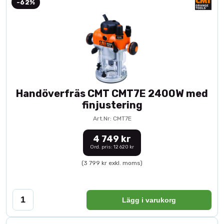
-62%
Handöverfräs CMT CMT7E 2400W med
finjustering
Art.Nr: CMT7E
4 749 kr
Ord. pris: 12 620 kr
(3 799 kr exkl. moms)
Lägg i varukorg