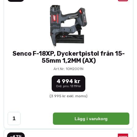
Senco F-18XP, Dyckertpistol från 15-
55mm 1,2MM (AX)
Art.Nr: 10M2001N
4 994 kr
Ord. pris: 13 119 kr
(3 995 kr exkl. moms)
Lägg i varukorg
-47%