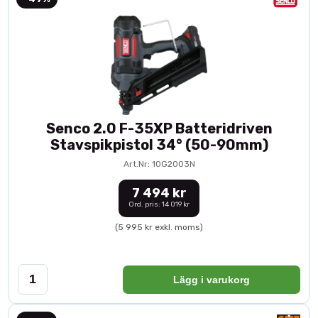
Senco 2.0 F-35XP Batteridriven
Stavspikpistol 34° (50-90mm)
Art.Nr: 10G2003N
7 494 kr
Ord. pris: 14 019 kr
(5 995 kr exkl. moms)
Lägg i varukorg