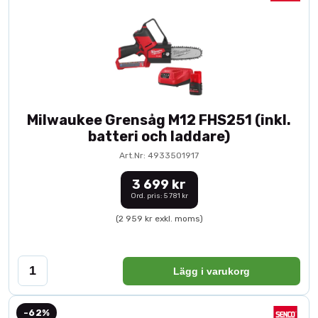
Milwaukee Grensåg M12 FHS251 (inkl.
batteri och laddare)
Art.Nr: 4933501917
3 699 kr
Ord. pris: 5 781 kr
(2 959 kr exkl. moms)
Lägg i varukorg
-62%