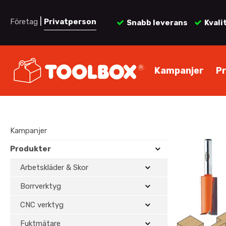
|
Företag
Privatperson
Snabb leverans
Kvali
Kampanjer
P
Kampanjer
Produkter
Arbetskläder & Skor
Borrverktyg
CNC verktyg
Fuktmätare