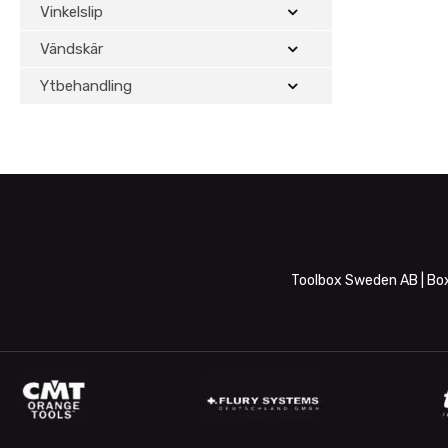
Vinkelslip
Vändskär
Ytbehandling
Toolbox Sweden AB | Box