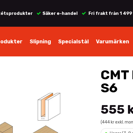
tétsprodukter
Säker e-handel
Fri frakt från 1 499
rodukter
Slipning
Specialstål
Varumärken
CMT 
S6
555 
(444 kr exkl. mo