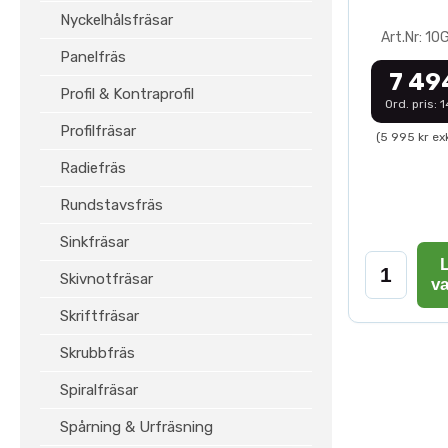
Nyckelhålsfräsar
Art.Nr: 1
Panelfräs
7 49
Profil & Kontraprofil
Ord. pris: 
Profilfräsar
(5 995 kr ex
Radiefräs
Rundstavsfräs
Sinkfräsar
L
Skivnotfräsar
v
Skriftfräsar
Skrubbfräs
Spiralfräsar
Spårning & Urfräsning