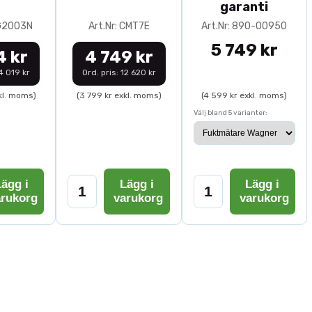
garanti
0G2003N
Art.Nr: CMT7E
Art.Nr: 890-00950
5 749 kr
4 kr
4 749 kr
14 019 kr
Ord. pris: 12 620 kr
kl. moms)
(3 799 kr exkl. moms)
(4 599 kr exkl. moms)
Välj bland 5 varianter:
ägg i
Lägg i
Lägg i
arukorg
varukorg
varukorg