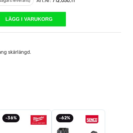
Art.Nr:
712,050,11
 dagars leverans)
LÄGG I VARUKORG
ång skärlängd.
-36%
-62%