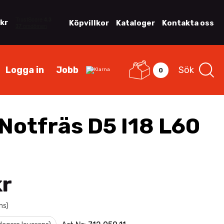
 kr
Köpvillkor
Kataloger
Kontakta oss
Logga in
Jobb
Sök
0
Notfräs D5 I18 L60
kr
ms)