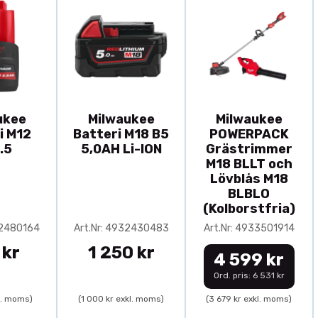
ukee
Milwaukee
Milwaukee
i M12
Batteri M18 B5
POWERPACK
.5
5,0AH Li-ION
Grästrimmer
M18 BLLT och
Lövblås M18
BLBLO
(Kolborstfria)
32480164
Art.Nr: 4932430483
Art.Nr: 4933501914
 kr
1 250 kr
4 599 kr
Ord. pris: 6 531 kr
l. moms)
(1 000 kr exkl. moms)
(3 679 kr exkl. moms)