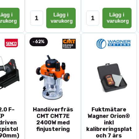
ägg i
Lägg i
Lägg i
arukorg
varukorg
varukorg
-62%
.0 F-
Handöverfräs
Fuktmätare
XP
CMT CMT7E
Wagner Orion®
driven
2400W med
inkl
pistol
finjustering
kalibreringsplatta
-90mm)
och 7 års