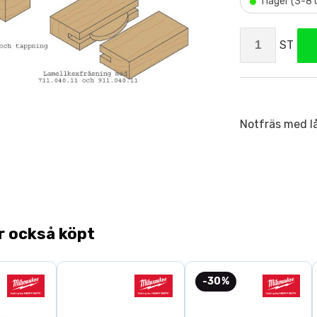
•
I lager (3-8
ST
Notfräs med l
r också köpt
-30%