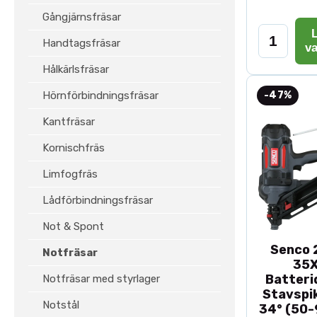
Gångjärnsfräsar
L
Handtagsfräsar
v
Hålkärlsfräsar
Hörnförbindningsfräsar
-47%
Kantfräsar
Kornischfräs
Limfogfräs
Lådförbindningsfräsar
Not & Spont
Senco 2
Notfräsar
35
Batteri
Notfräsar med styrlager
Stavspik
Notstål
34° (50