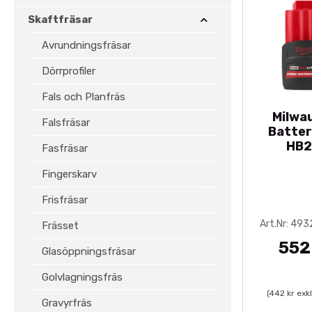
Skaftfräsar
Avrundningsfräsar
Dörrprofiler
Fals och Planfräs
Milwa
Falsfräsar
Batter
HB2
Fasfräsar
Fingerskarv
Frisfräsar
Art.Nr: 49
Frässet
552
Glasöppningsfräsar
Golvlagningsfräs
(442 kr exk
Gravyrfräs