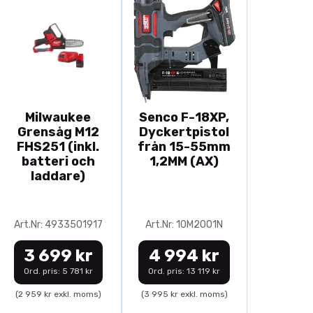
Milwaukee
Senco F-18XP,
Grensåg M12
Dyckertpistol
FHS251 (inkl.
från 15-55mm
batteri och
1,2MM (AX)
laddare)
Art.Nr: 4933501917
Art.Nr: 10M2001N
3 699 kr
4 994 kr
Ord. pris: 5 781 kr
Ord. pris: 13 119 kr
(2 959 kr exkl. moms)
(3 995 kr exkl. moms)