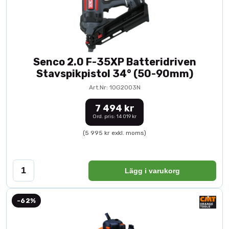
Senco 2.0 F-35XP Batteridriven
Stavspikpistol 34° (50-90mm)
Art.Nr: 10G2003N
7 494 kr
Ord. pris: 14 019 kr
(5 995 kr exkl. moms)
Lägg i varukorg
-62%