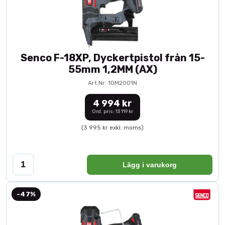
Senco F-18XP, Dyckertpistol från 15-
55mm 1,2MM (AX)
Art.Nr: 10M2001N
4 994 kr
Ord. pris: 13 119 kr
(3 995 kr exkl. moms)
Lägg i varukorg
-47%