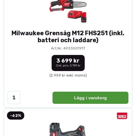
Milwaukee Grensåg M12 FHS251 (inkl.
batteri och laddare)
Art.Nr: 4933501917
3 699 kr
Ord. pris: 5 781 kr
(2 959 kr exkl. moms)
Lägg i varukorg
-62%