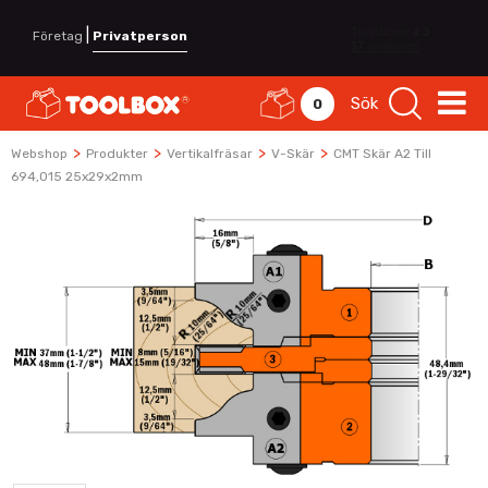
|
Företag
Privatperson
Sök
0
>
>
>
>
Webshop
Produkter
Vertikalfräsar
V-Skär
CMT Skär A2 Till
694,015 25x29x2mm