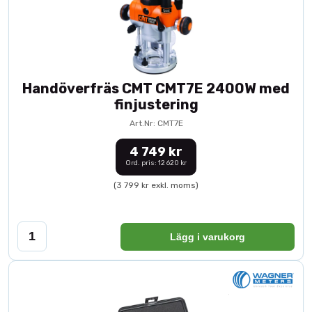
Handöverfräs CMT CMT7E 2400W med
finjustering
Art.Nr: CMT7E
4 749 kr
Ord. pris: 12 620 kr
(3 799 kr exkl. moms)
Lägg i varukorg