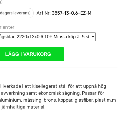
s)
Art.Nr:
3857-13-0.6-EZ-M
0 dagars leverans)
rianter:
LÄGG I VARUKORG
llverkade i ett kisellegerat stål för att uppnå hög
ch avverkning samt ekonomisk sågning. Passar för
 aluminium, mässing, brons, koppar, glasfiber, plast m.m
 järnhaltiga material.