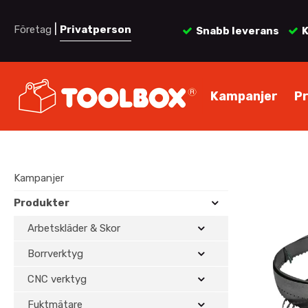
|
Företag
Privatperson
Snabb leverans
K
Kampanjer
P
Kampanjer
Produkter
Arbetskläder & Skor
Borrverktyg
CNC verktyg
Fuktmätare