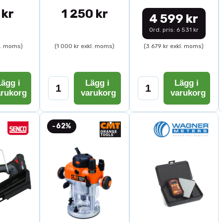
 kr
1 250 kr
4 599 kr
Ord. pris: 6 531 kr
l. moms)
(1 000 kr exkl. moms)
(3 679 kr exkl. moms)
ägg i
Lägg i
Lägg i
arukorg
varukorg
varukorg
-62%