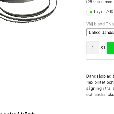
(98 kr exkl. mom
•
I lager (7-1
Välj bland 3 va
ST
Bandsågblad ti
flexibilitet o
sågning i trä,
och andra icke