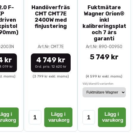
.0 F-
Handöverfräs
Fuktmätare
XP
CMT CMT7E
Wagner Orion®
driven
2400W med
inkl
pistol
finjustering
kalibreringsplatta
-90mm)
och 7 års
garanti
0G2003N
Art.Nr: CMT7E
Art.Nr: 890-00950
5 749 kr
4 kr
4 749 kr
14 019 kr
Ord. pris: 12 620 kr
kl. moms)
(3 799 kr exkl. moms)
(4 599 kr exkl. moms)
Välj bland 5 varianter:
ägg i
Lägg i
Lägg i
arukorg
varukorg
varukorg