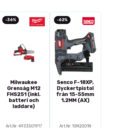
-36%
-62%
Milwaukee
Senco F-18XP,
Grensåg M12
Dyckertpistol
FHS251 (inkl.
från 15-55mm
batteri och
1,2MM (AX)
laddare)
Art.Nr: 4933501917
Art.Nr: 10M2001N