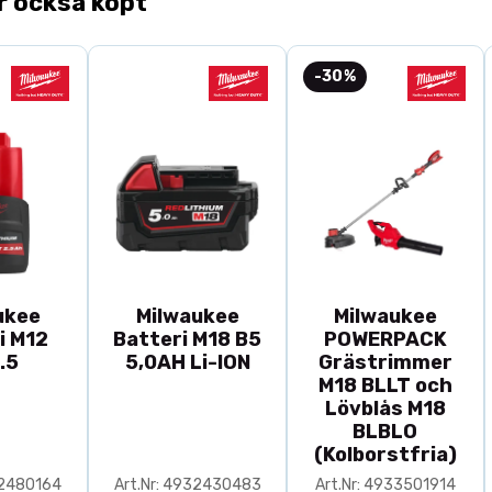
r också köpt
-30%
ukee
Milwaukee
Milwaukee
i M12
Batteri M18 B5
POWERPACK
.5
5,0AH Li-ION
Grästrimmer
M18 BLLT och
Lövblås M18
BLBLO
(Kolborstfria)
32480164
Art.Nr: 4932430483
Art.Nr: 4933501914