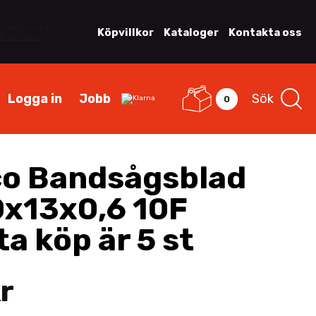
Köpvillkor
Kataloger
Kontakta oss
Logga in
Jobb
Sök
0
o Bandsågsblad
x13x0,6 10F
a köp är 5 st
r