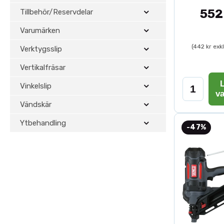
552
Tillbehör/Reservdelar
Varumärken
(442 kr exk
Verktygsslip
Vertikalfräsar
L
Vinkelslip
v
Vändskär
Ytbehandling
-47%