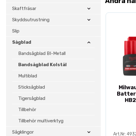
Andra ha
Skaftfräsar
Skyddsutrustning
Slip
Sågblad
Bandsågblad BI-Metall
Bandsågblad Kolstål
Multiblad
Milwa
Sticksågblad
Batter
Tigersågblad
HB2
Tillbehör
Tillbehör multiverktyg
Sågklingor
Art.Nr: 49