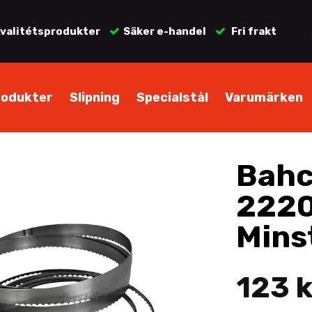
valitétsprodukter
Säker e-handel
Fri frakt
rodukter
Slipning
Specialstål
Varumärken
Bahc
2220
Minst
123 k