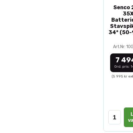
Senco 2
35
Batteri
Stavspik
34° (50
Art.Nr: 1
7 49
Ord. pris: 
(5 995 kr ex
L
v