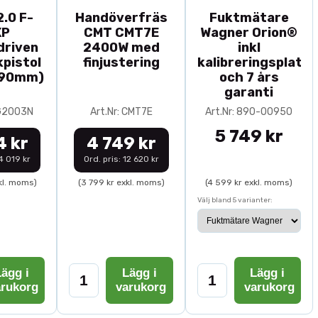
.0 F-
Handöverfräs
Fuktmätare
XP
CMT CMT7E
Wagner Orion®
driven
2400W med
inkl
pistol
finjustering
kalibreringsplatta
-90mm)
och 7 års
garanti
0G2003N
Art.Nr: CMT7E
Art.Nr: 890-00950
5 749 kr
4 kr
4 749 kr
14 019 kr
Ord. pris: 12 620 kr
kl. moms)
(3 799 kr exkl. moms)
(4 599 kr exkl. moms)
Välj bland 5 varianter:
ägg i
Lägg i
Lägg i
arukorg
varukorg
varukorg