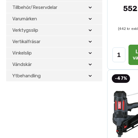
552
Tillbehör/Reservdelar
Varumärken
(442 kr exk
Verktygsslip
Vertikalfräsar
L
Vinkelslip
v
Vändskär
Ytbehandling
-47%