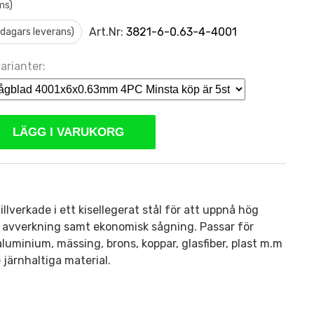
ms)
Art.Nr:
3821-6-0.63-4-4001
0 dagars leverans)
arianter:
LÄGG I VARUKORG
llverkade i ett kisellegerat stål för att uppnå hög
ch avverkning samt ekonomisk sågning. Passar för
 aluminium, mässing, brons, koppar, glasfiber, plast m.m
 järnhaltiga material.