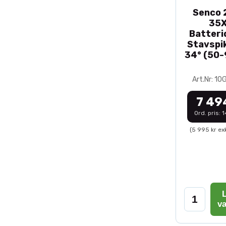
Senco 2
35
Batteri
Stavspik
34° (50
Art.Nr: 1
7 49
Ord. pris: 
(5 995 kr ex
L
v