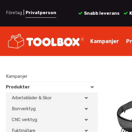
|
Företag
Privatperson
Snabb leverans
K
Kampanjer
P
Kampanjer
Produkter
Arbetskläder & Skor
Borrverktyg
CNC verktyg
Fuktmätare