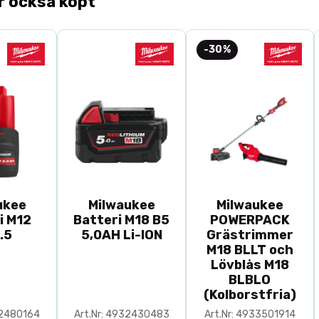
r också köpt
-30%
ukee
Milwaukee
Milwaukee
i M12
Batteri M18 B5
POWERPACK
.5
5,0AH Li-ION
Grästrimmer
M18 BLLT och
Lövblås M18
BLBLO
(Kolborstfria)
32480164
Art.Nr: 4932430483
Art.Nr: 4933501914