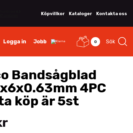
Köpvillkor
Kataloger
Kontakta oss
Logga in
Jobb
Sök
0
o Bandsågblad
1x6x0.63mm 4PC
ta köp är 5st
kr