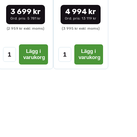
3 699 kr
4 994 kr
Ord. pris: 5 781 kr
Ord. pris: 13 119 kr
(2 959 kr exkl. moms)
(3 995 kr exkl. moms)
Lägg i
Lägg i
varukorg
varukorg