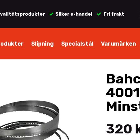
valitétsprodukter
Säker e-handel
Fri frakt
rodukter
Slipning
Specialstål
Varumärken
Bahc
400
Mins
320 