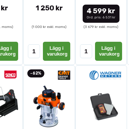
 kr
1 250 kr
4 599 kr
Ord. pris: 6 531 kr
l. moms)
(1 000 kr exkl. moms)
(3 679 kr exkl. moms)
ägg i
Lägg i
Lägg i
arukorg
varukorg
varukorg
-62%