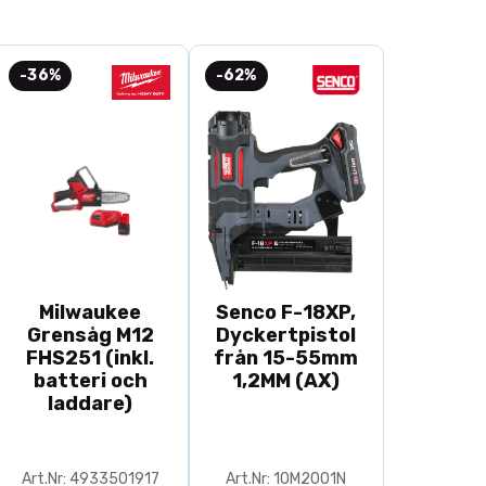
-36%
-62%
Milwaukee
Senco F-18XP,
Grensåg M12
Dyckertpistol
FHS251 (inkl.
från 15-55mm
batteri och
1,2MM (AX)
laddare)
Art.Nr: 4933501917
Art.Nr: 10M2001N