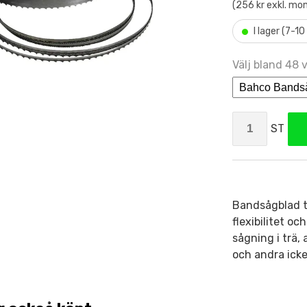
(256 kr exkl. mo
•
I lager (7-1
Välj bland 48 v
ST
Bandsågblad ti
flexibilitet o
sågning i trä,
och andra icke