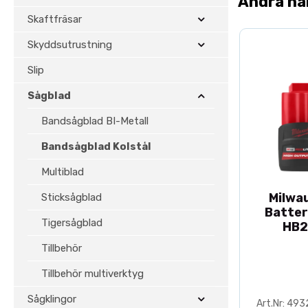
Andra ha
Skaftfräsar
Skyddsutrustning
Slip
Sågblad
Bandsågblad BI-Metall
Bandsågblad Kolstål
Multiblad
Milwa
Sticksågblad
Batter
Tigersågblad
HB2
Tillbehör
Tillbehör multiverktyg
Sågklingor
Art.Nr: 49