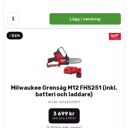
Lägg i varukorg
-36%
Milwaukee Grensåg M12 FHS251 (inkl.
batteri och laddare)
Art.Nr: 4933501917
3 699 kr
Ord. pris: 5 781 kr
(2 959 kr exkl. moms)