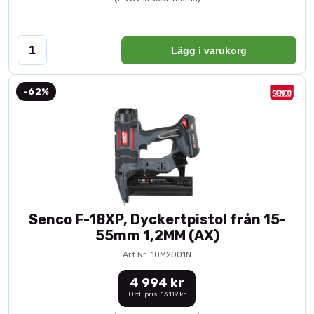
Lägg i varukorg
-62%
Senco F-18XP, Dyckertpistol från 15-
55mm 1,2MM (AX)
Art.Nr: 10M2001N
4 994 kr
Ord. pris: 13 119 kr