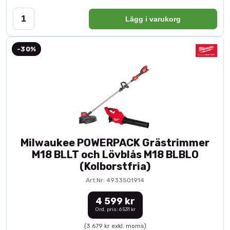
Lägg i varukorg
-30%
Milwaukee POWERPACK Grästrimmer
M18 BLLT och Lövblås M18 BLBLO
(Kolborstfria)
Art.Nr: 4933501914
4 599 kr
Ord. pris: 6 531 kr
(3 679 kr exkl. moms)