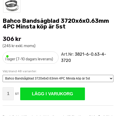
Bahco Bandsågblad 3720x6x0.63mm
4PC Minsta köp är 5st
306 kr
(245 kr exkl. moms)
•
Art.Nr:
3821-6-0.63-4-
I lager (7-10 dagars leverans)
3720
Välj bland 48 varianter:
LÄGG I VARUKORG
ST