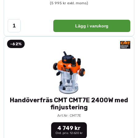
(5 995 kr exkl. moms)
Lägg i varukorg
-62%
Handöverfräs CMT CMT7E 2400W med
finjustering
Art.Nr: CMT7E
4 749 kr
Ord. pris: 12 620 kr