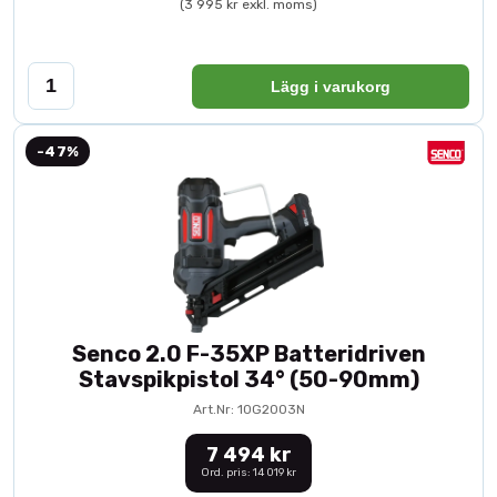
(3 995 kr exkl. moms)
Lägg i varukorg
-47%
Senco 2.0 F-35XP Batteridriven
Stavspikpistol 34° (50-90mm)
Art.Nr: 10G2003N
7 494 kr
Ord. pris: 14 019 kr