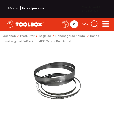
|
Företag
Privatperson
Sök
0
>
>
>
>
Webshop
Produkter
Sågblad
Bandsågblad Kolstål
Bahco
Bandsågblad 6x0.63mm 4PC Minsta Köp Är 5st