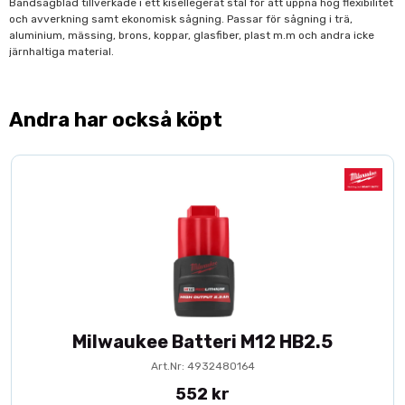
Bandsågblad tillverkade i ett kisellegerat stål för att uppnå hög flexibilitet
och avverkning samt ekonomisk sågning. Passar för sågning i trä,
aluminium, mässing, brons, koppar, glasfiber, plast m.m och andra icke
järnhaltiga material.
Andra har också köpt
Milwaukee Batteri M12 HB2.5
Art.Nr: 4932480164
552 kr