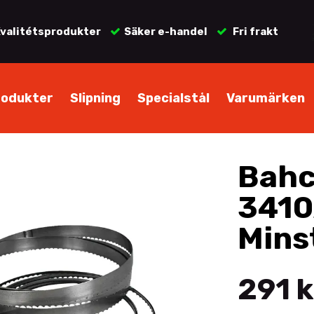
valitétsprodukter
Säker e-handel
Fri frakt
rodukter
Slipning
Specialstål
Varumärken
Bahc
341
Mins
291 k