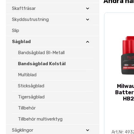
Andra ha
Skaftfräsar
Skyddsutrustning
Slip
Sågblad
Bandsågblad BI-Metall
Bandsågblad Kolstål
Multiblad
Milwa
Sticksågblad
Batter
Tigersågblad
HB2
Tillbehör
Tillbehör multiverktyg
Sågklingor
Art.Nr: 49