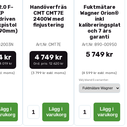
.0 F-
Handöverfräs
Fuktmätare
XP
CMT CMT7E
Wagner Orion®
driven
2400W med
inkl
pistol
finjustering
kalibreringsplatta
-90mm)
och 7 års
garanti
0G2003N
Art.Nr: CMT7E
Art.Nr: 890-00950
5 749 kr
4 kr
4 749 kr
14 019 kr
Ord. pris: 12 620 kr
kl. moms)
(3 799 kr exkl. moms)
(4 599 kr exkl. moms)
Välj bland 5 varianter:
ägg i
Lägg i
Lägg i
arukorg
varukorg
varukorg