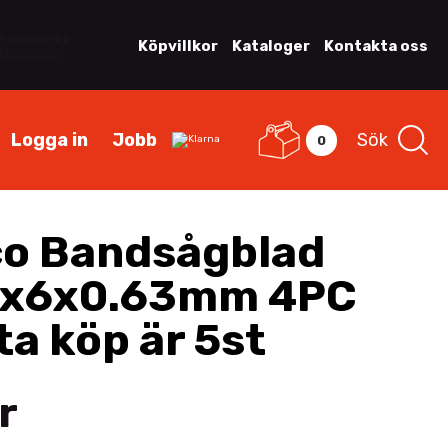
Köpvillkor
Kataloger
Kontakta oss
Logga in
Jobb
Sök
0
o Bandsågblad
0x6x0.63mm 4PC
ta köp är 5st
r