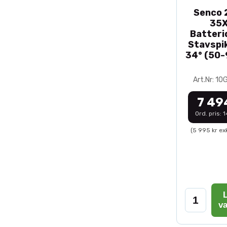
Senco 2
35
Batteri
Stavspik
34° (50
Art.Nr: 1
7 49
Ord. pris: 
(5 995 kr ex
L
v