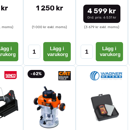
 kr
1 250 kr
4 599 kr
Ord. pris: 6 531 kr
l. moms)
(1 000 kr exkl. moms)
(3 679 kr exkl. moms)
ägg i
Lägg i
Lägg i
arukorg
varukorg
varukorg
-62%