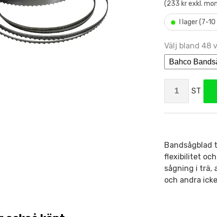
(233 kr exkl. mo
•
I lager (7-1
Välj bland 48 v
ST
Bandsågblad ti
flexibilitet o
sågning i trä,
och andra icke