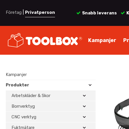
|
Företag
Privatperson
Snabb leverans
K
Kampanjer
P
Kampanjer
Produkter
Arbetskläder & Skor
Borrverktyg
CNC verktyg
Fuktmätare