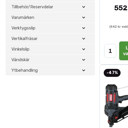
552
Tillbehör/Reservdelar
Varumärken
(442 kr exk
Verktygsslip
Vertikalfräsar
L
Vinkelslip
v
Vändskär
Ytbehandling
-47%