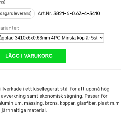
ms)
Art.Nr:
3821-6-0.63-4-3410
0 dagars leverans)
arianter:
LÄGG I VARUKORG
llverkade i ett kisellegerat stål för att uppnå hög
ch avverkning samt ekonomisk sågning. Passar för
 aluminium, mässing, brons, koppar, glasfiber, plast m.m
 järnhaltiga material.