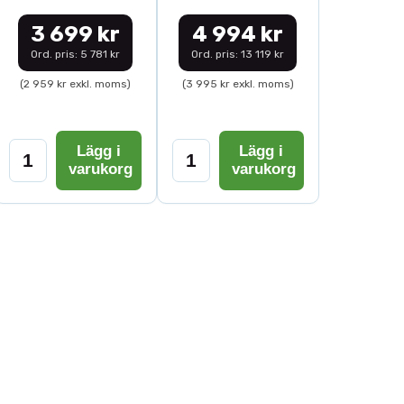
3 699 kr
4 994 kr
Ord. pris: 5 781 kr
Ord. pris: 13 119 kr
(2 959 kr exkl. moms)
(3 995 kr exkl. moms)
Lägg i
Lägg i
varukorg
varukorg