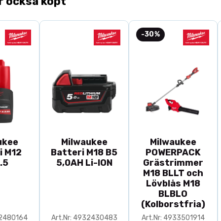
r också köpt
-30%
ukee
Milwaukee
Milwaukee
i M12
Batteri M18 B5
POWERPACK
.5
5,0AH Li-ION
Grästrimmer
M18 BLLT och
Lövblås M18
BLBLO
(Kolborstfria)
32480164
Art.Nr: 4932430483
Art.Nr: 4933501914