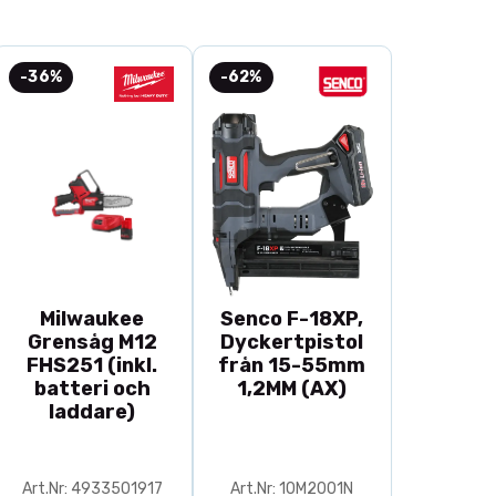
-36%
-62%
Milwaukee
Senco F-18XP,
Grensåg M12
Dyckertpistol
FHS251 (inkl.
från 15-55mm
batteri och
1,2MM (AX)
laddare)
Art.Nr: 4933501917
Art.Nr: 10M2001N