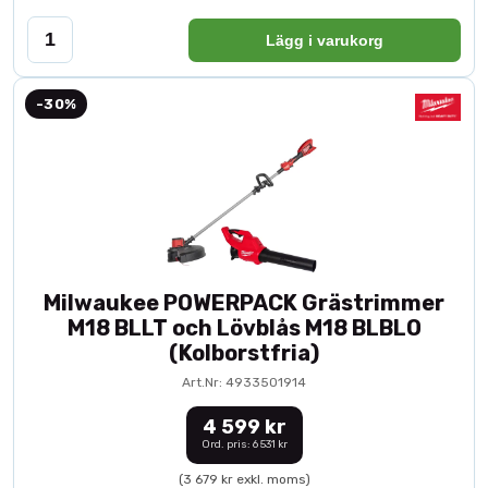
Lägg i varukorg
-30%
Milwaukee POWERPACK Grästrimmer
M18 BLLT och Lövblås M18 BLBLO
(Kolborstfria)
Art.Nr: 4933501914
4 599 kr
Ord. pris: 6 531 kr
(3 679 kr exkl. moms)