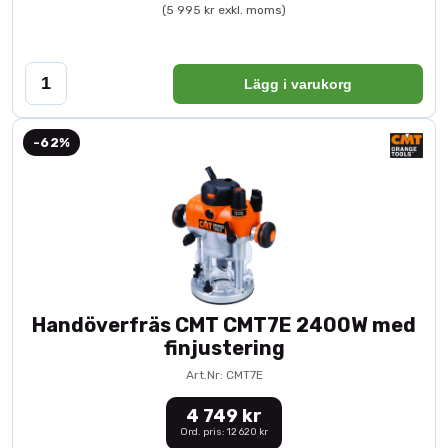
(5 995 kr exkl. moms)
Lägg i varukorg
-62%
Handöverfräs CMT CMT7E 2400W med
finjustering
Art.Nr: CMT7E
4 749 kr
Ord. pris: 12 620 kr