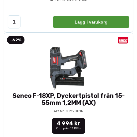
Lägg i varukorg
-62%
Senco F-18XP, Dyckertpistol från 15-
55mm 1,2MM (AX)
Art.Nr: 10M2001N
4 994 kr
Ord. pris: 13 119 kr