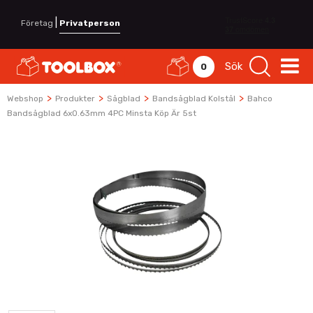
|
Företag
Privatperson
Sök
0
>
>
>
>
Webshop
Produkter
Sågblad
Bandsågblad Kolstål
Bahco
Bandsågblad 6x0.63mm 4PC Minsta Köp Är 5st