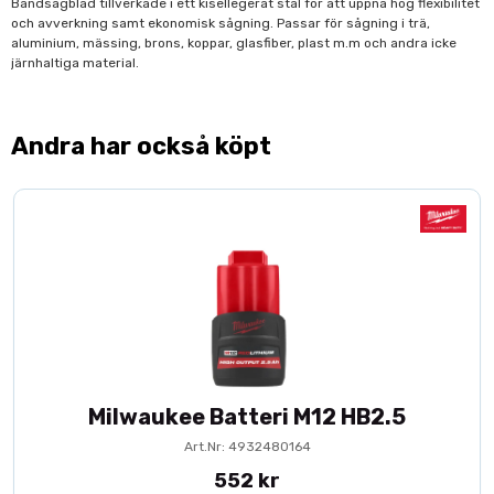
Bandsågblad tillverkade i ett kisellegerat stål för att uppnå hög flexibilitet
och avverkning samt ekonomisk sågning. Passar för sågning i trä,
aluminium, mässing, brons, koppar, glasfiber, plast m.m och andra icke
järnhaltiga material.
Andra har också köpt
Milwaukee Batteri M12 HB2.5
Art.Nr: 4932480164
552 kr