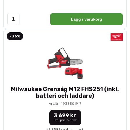
Lägg i varukorg
-36%
Milwaukee Grensåg M12 FHS251 (inkl.
batteri och laddare)
Art.Nr: 4933501917
3 699 kr
Ord. pris: 5 781 kr
(2 959 kr exkl. moms)