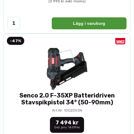
(3 995 kr exkl. moms)
Lägg i varukorg
-47%
Senco 2.0 F-35XP Batteridriven
Stavspikpistol 34° (50-90mm)
Art.Nr: 10G2003N
7 494 kr
Ord. pris: 14 019 kr