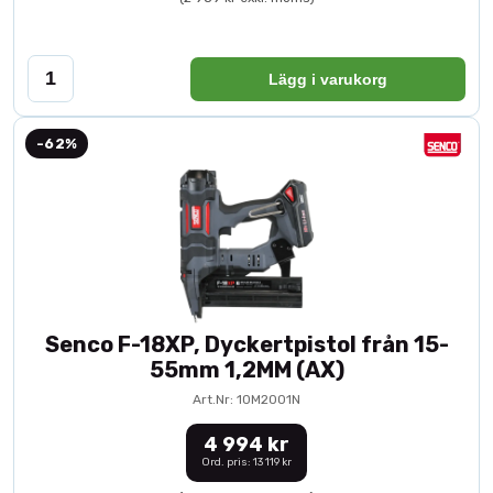
Lägg i varukorg
-62%
Senco F-18XP, Dyckertpistol från 15-
55mm 1,2MM (AX)
Art.Nr: 10M2001N
4 994 kr
Ord. pris: 13 119 kr