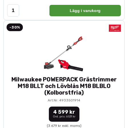
Lägg i varukorg
-30%
Milwaukee POWERPACK Grästrimmer
M18 BLLT och Lövblås M18 BLBLO
(Kolborstfria)
Art.Nr: 4933501914
4 599 kr
Ord. pris: 6 531 kr
(3 679 kr exkl. moms)