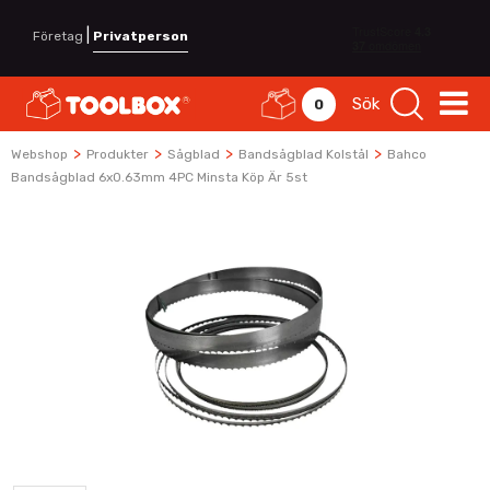
|
Företag
Privatperson
Sök
0
>
>
>
>
Webshop
Produkter
Sågblad
Bandsågblad Kolstål
Bahco
Bandsågblad 6x0.63mm 4PC Minsta Köp Är 5st