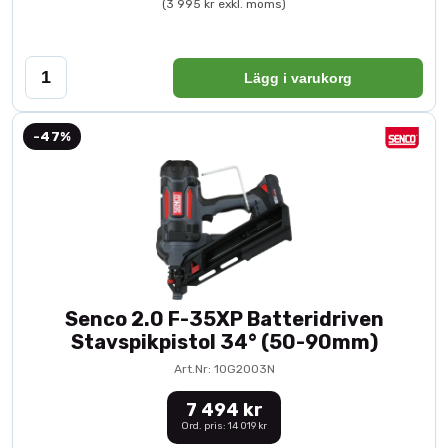
(3 995 kr exkl. moms)
Lägg i varukorg
-47%
Senco 2.0 F-35XP Batteridriven
Stavspikpistol 34° (50-90mm)
Art.Nr: 10G2003N
7 494 kr
Ord. pris: 14 019 kr