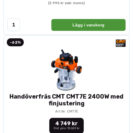
(5 995 kr exkl. moms)
Lägg i varukorg
-62%
Handöverfräs CMT CMT7E 2400W med
finjustering
Art.Nr: CMT7E
4 749 kr
Ord. pris: 12 620 kr