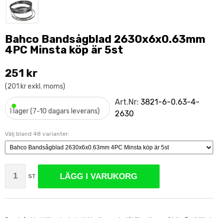
Bahco Bandsågblad 2630x6x0.63mm
4PC Minsta köp är 5st
251 kr
(201 kr exkl. moms)
•
Art.Nr:
3821-6-0.63-4-
I lager (7-10 dagars leverans)
2630
Välj bland 48 varianter:
LÄGG I VARUKORG
ST