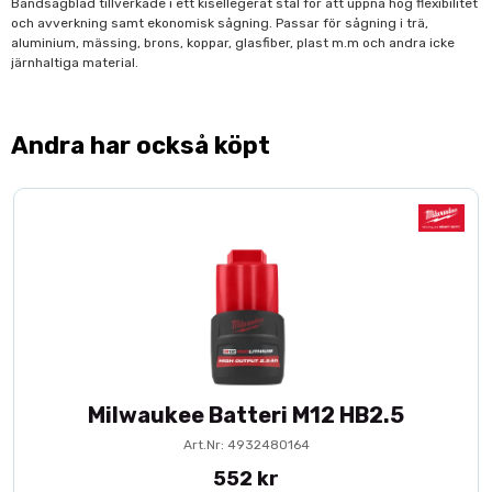
Bandsågblad tillverkade i ett kisellegerat stål för att uppnå hög flexibilitet
och avverkning samt ekonomisk sågning. Passar för sågning i trä,
aluminium, mässing, brons, koppar, glasfiber, plast m.m och andra icke
järnhaltiga material.
Andra har också köpt
Milwaukee Batteri M12 HB2.5
Art.Nr: 4932480164
552 kr