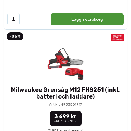
Lägg i varukorg
-36%
Milwaukee Grensåg M12 FHS251 (inkl.
batteri och laddare)
Art.Nr: 4933501917
3 699 kr
Ord. pris: 5 781 kr
(2 959 kr exkl. moms)