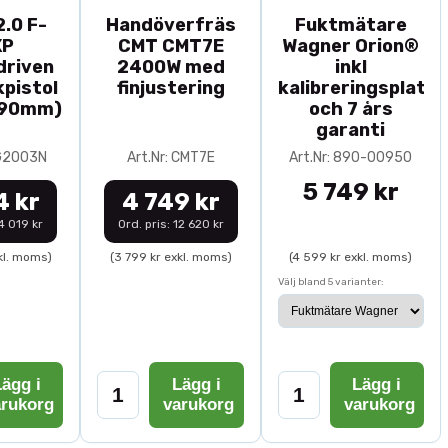
.0 F-
Handöverfräs
Fuktmätare
XP
CMT CMT7E
Wagner Orion®
driven
2400W med
inkl
pistol
finjustering
kalibreringsplatta
-90mm)
och 7 års
garanti
0G2003N
Art.Nr: CMT7E
Art.Nr: 890-00950
5 749 kr
4 kr
4 749 kr
14 019 kr
Ord. pris: 12 620 kr
kl. moms)
(3 799 kr exkl. moms)
(4 599 kr exkl. moms)
Välj bland 5 varianter:
ägg i
Lägg i
Lägg i
arukorg
varukorg
varukorg