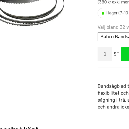
(380 kr exkl. mo
•
I lager (7-1
Välj bland 32 v
ST
Bandsågblad ti
flexibilitet o
sågning i trä,
och andra icke