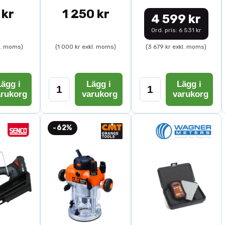
 kr
1 250 kr
4 599 kr
Ord. pris: 6 531 kr
l. moms)
(1 000 kr exkl. moms)
(3 679 kr exkl. moms)
ägg i
Lägg i
Lägg i
arukorg
varukorg
varukorg
-62%