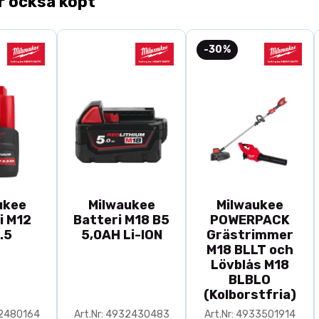
r också köpt
-30%
ukee
Milwaukee
Milwaukee
i M12
Batteri M18 B5
POWERPACK
.5
5,0AH Li-ION
Grästrimmer
M18 BLLT och
Lövblås M18
BLBLO
(Kolborstfria)
32480164
Art.Nr: 4932430483
Art.Nr: 4933501914