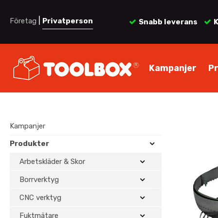
|
Företag
Privatperson
Snabb leverans
K
Kampanjer
P
Kampanjer
Produkter
Arbetskläder & Skor
Borrverktyg
CNC verktyg
Fuktmätare