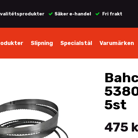
valitétsprodukter
Säker e-handel
Fri frakt
rodukter
Slipning
Specialstål
Varumärken
Bahc
5380
5st
475 k