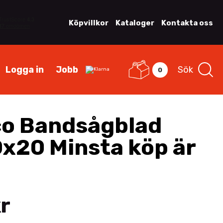
Köpvillkor
Kataloger
Kontakta oss
Logga in
Jobb
Sök
0
o Bandsågblad
x20 Minsta köp är
r