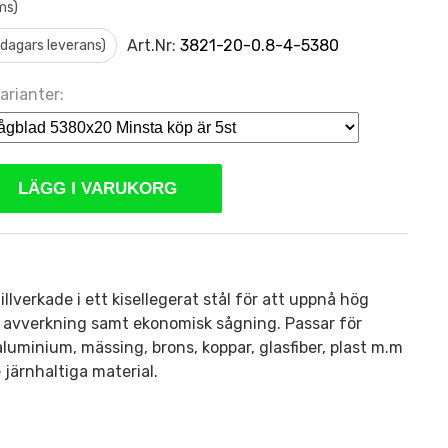
ms)
Art.Nr:
3821-20-0.8-4-5380
0 dagars leverans)
arianter:
LÄGG I VARUKORG
llverkade i ett kisellegerat stål för att uppnå hög
ch avverkning samt ekonomisk sågning. Passar för
 aluminium, mässing, brons, koppar, glasfiber, plast m.m
 järnhaltiga material.