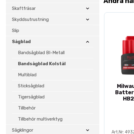
Andra ha
Skaftfräsar
Skyddsutrustning
Slip
Sågblad
Bandsågblad BI-Metall
Bandsågblad Kolstål
Multiblad
Milwa
Sticksågblad
Batter
Tigersågblad
HB2
Tillbehör
Tillbehör multiverktyg
Sågklingor
Art.Nr: 49