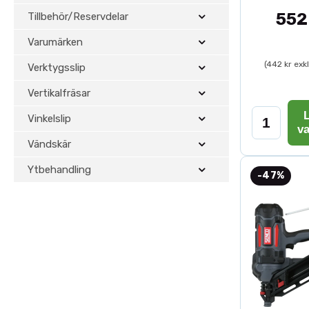
552
Tillbehör/Reservdelar
Varumärken
(442 kr exk
Verktygsslip
Vertikalfräsar
L
Vinkelslip
v
Vändskär
Ytbehandling
-47%