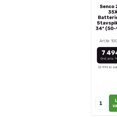
Senco 2
35
Batteri
Stavspik
34° (50
Art.Nr: 1
7 49
Ord. pris: 
(5 995 kr ex
L
v