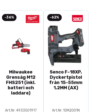
-36%
-62%
Milwaukee
Senco F-18XP,
Grensåg M12
Dyckertpistol
FHS251 (inkl.
från 15-55mm
batteri och
1,2MM (AX)
laddare)
Art.Nr: 4933501917
Art.Nr: 10M2001N