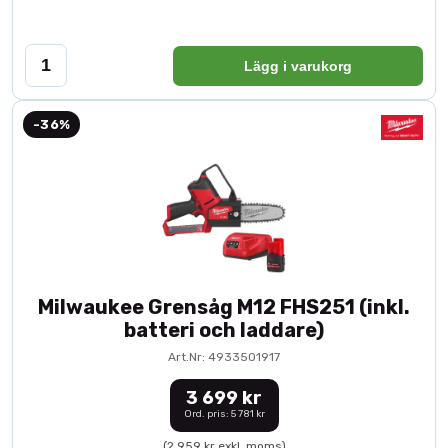
Lägg i varukorg
-36%
Milwaukee Grensåg M12 FHS251 (inkl.
batteri och laddare)
Art.Nr: 4933501917
3 699 kr
Ord. pris: 5 781 kr
(2 959 kr exkl. moms)