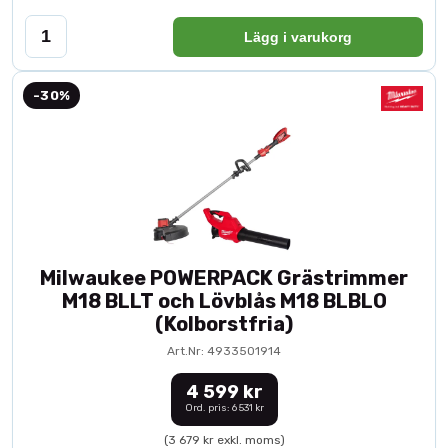
Lägg i varukorg
-30%
Milwaukee POWERPACK Grästrimmer
M18 BLLT och Lövblås M18 BLBLO
(Kolborstfria)
Art.Nr: 4933501914
4 599 kr
Ord. pris: 6 531 kr
(3 679 kr exkl. moms)