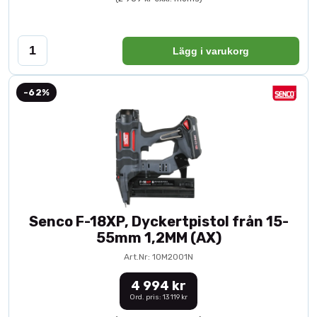
Lägg i varukorg
-62%
Senco F-18XP, Dyckertpistol från 15-
55mm 1,2MM (AX)
Art.Nr: 10M2001N
4 994 kr
Ord. pris: 13 119 kr