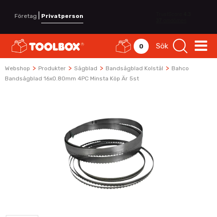
|
Företag
Privatperson
Sök
0
>
>
>
>
Webshop
Produkter
Sågblad
Bandsågblad Kolstål
Bahco
Bandsågblad 16x0.80mm 4PC Minsta Köp Är 5st