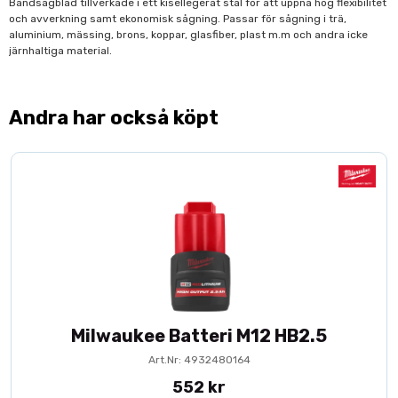
Bandsågblad tillverkade i ett kisellegerat stål för att uppnå hög flexibilitet
och avverkning samt ekonomisk sågning. Passar för sågning i trä,
aluminium, mässing, brons, koppar, glasfiber, plast m.m och andra icke
järnhaltiga material.
Andra har också köpt
Milwaukee Batteri M12 HB2.5
Art.Nr: 4932480164
552 kr