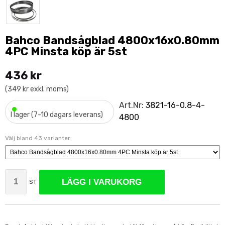
Bahco Bandsågblad 4800x16x0.80mm
4PC Minsta köp är 5st
436 kr
(349 kr exkl. moms)
•
Art.Nr:
3821-16-0.8-4-
I lager (7-10 dagars leverans)
4800
Välj bland 43 varianter:
LÄGG I VARUKORG
ST