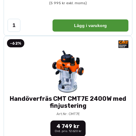
(5 995 kr exkl. moms)
Lägg i varukorg
-62%
Handöverfräs CMT CMT7E 2400W med
finjustering
Art.Nr: CMT7E
4 749 kr
Ord. pris: 12 620 kr