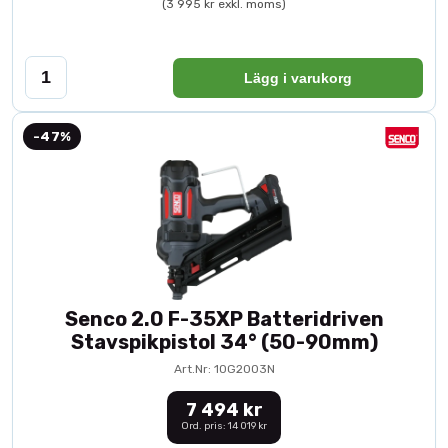
(3 995 kr exkl. moms)
Lägg i varukorg
-47%
Senco 2.0 F-35XP Batteridriven
Stavspikpistol 34° (50-90mm)
Art.Nr: 10G2003N
7 494 kr
Ord. pris: 14 019 kr