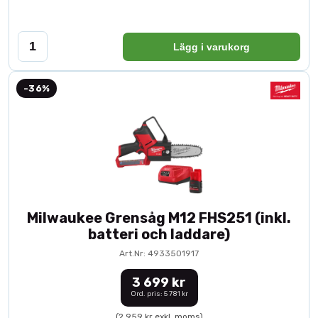
Lägg i varukorg
-36%
Milwaukee Grensåg M12 FHS251 (inkl.
batteri och laddare)
Art.Nr: 4933501917
3 699 kr
Ord. pris: 5 781 kr
(2 959 kr exkl. moms)