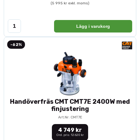
(5 995 kr exkl. moms)
Lägg i varukorg
-62%
Handöverfräs CMT CMT7E 2400W med
finjustering
Art.Nr: CMT7E
4 749 kr
Ord. pris: 12 620 kr