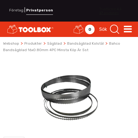
|
Företag
Privatperson
Sök
0
>
>
>
>
Webshop
Produkter
Sågblad
Bandsågblad Kolstål
Bahco
Bandsågblad 16x0.80mm 4PC Minsta Köp Är 5st