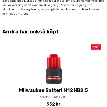
Bandsågblad tillverkade i ett kisellegerat stål för att uppnå hög flexibilitet
och avverkning samt ekonomisk sågning. Passar för sågning i trä,
aluminium, mässing, brons, koppar, glasfiber, plast m.m och andra icke
järnhaltiga material.
Andra har också köpt
Milwaukee Batteri M12 HB2.5
Art.Nr: 4932480164
552 kr