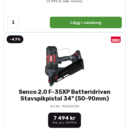
(3 995 kr exkl. moms)
Lägg i varukorg
-47%
Senco 2.0 F-35XP Batteridriven
Stavspikpistol 34° (50-90mm)
Art.Nr: 10G2003N
7 494 kr
Ord. pris: 14 019 kr