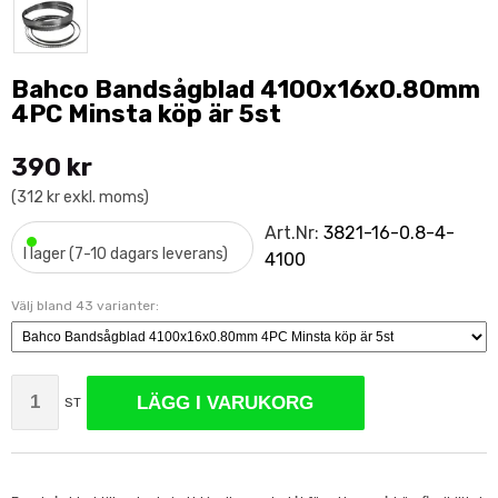
Bahco Bandsågblad 4100x16x0.80mm
4PC Minsta köp är 5st
390 kr
(312 kr exkl. moms)
•
Art.Nr:
3821-16-0.8-4-
I lager (7-10 dagars leverans)
4100
Välj bland 43 varianter:
LÄGG I VARUKORG
ST