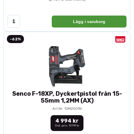
Lägg i varukorg
-62%
Senco F-18XP, Dyckertpistol från 15-
55mm 1,2MM (AX)
Art.Nr: 10M2001N
4 994 kr
Ord. pris: 13 119 kr