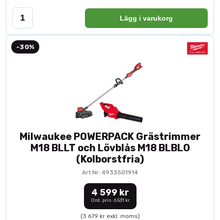
Lägg i varukorg
-30%
Milwaukee POWERPACK Grästrimmer
M18 BLLT och Lövblås M18 BLBLO
(Kolborstfria)
Art.Nr: 4933501914
4 599 kr
Ord. pris: 6 531 kr
(3 679 kr exkl. moms)