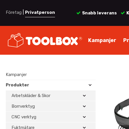
|
Företag
Privatperson
Snabb leverans
K
Kampanjer
P
Kampanjer
Produkter
Arbetskläder & Skor
Borrverktyg
CNC verktyg
Fuktmätare