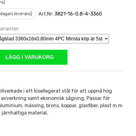
ms)
Art.Nr:
3821-16-0.8-4-3360
0 dagars leverans)
arianter:
LÄGG I VARUKORG
llverkade i ett kisellegerat stål för att uppnå hög
ch avverkning samt ekonomisk sågning. Passar för
 aluminium, mässing, brons, koppar, glasfiber, plast m.m
 järnhaltiga material.