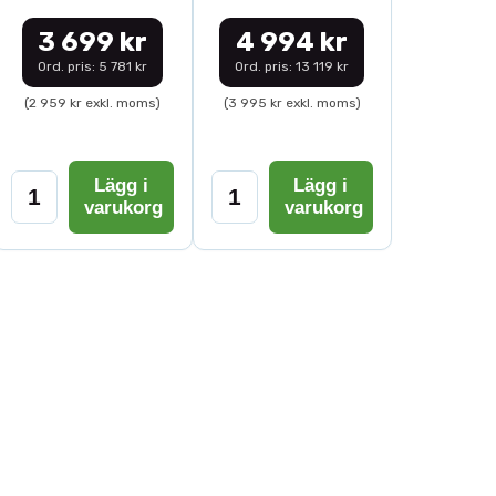
3 699 kr
4 994 kr
Ord. pris: 5 781 kr
Ord. pris: 13 119 kr
(2 959 kr exkl. moms)
(3 995 kr exkl. moms)
Lägg i
Lägg i
varukorg
varukorg