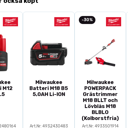
r också köpt
-30%
ukee
Milwaukee
Milwaukee
i M12
Batteri M18 B5
POWERPACK
.5
5,0AH Li-ION
Grästrimmer
M18 BLLT och
Lövblås M18
BLBLO
(Kolborstfria)
32480164
Art.Nr: 4932430483
Art.Nr: 4933501914