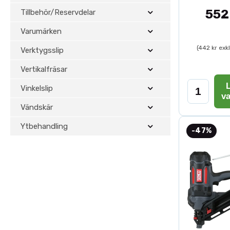
552
Tillbehör/Reservdelar
Varumärken
(442 kr exk
Verktygsslip
Vertikalfräsar
L
Vinkelslip
v
Vändskär
Ytbehandling
-47%