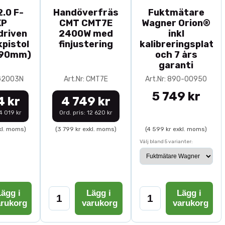
.0 F-
Handöverfräs
Fuktmätare
XP
CMT CMT7E
Wagner Orion®
driven
2400W med
inkl
pistol
finjustering
kalibreringsplatta
-90mm)
och 7 års
garanti
0G2003N
Art.Nr: CMT7E
Art.Nr: 890-00950
5 749 kr
4 kr
4 749 kr
14 019 kr
Ord. pris: 12 620 kr
kl. moms)
(3 799 kr exkl. moms)
(4 599 kr exkl. moms)
Välj bland 5 varianter:
ägg i
Lägg i
Lägg i
arukorg
varukorg
varukorg