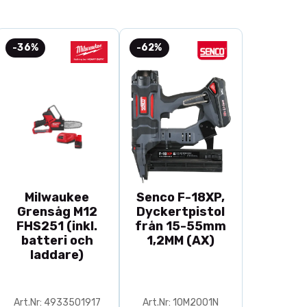
-36%
-62%
Milwaukee
Senco F-18XP,
Grensåg M12
Dyckertpistol
FHS251 (inkl.
från 15-55mm
batteri och
1,2MM (AX)
laddare)
Art.Nr: 4933501917
Art.Nr: 10M2001N