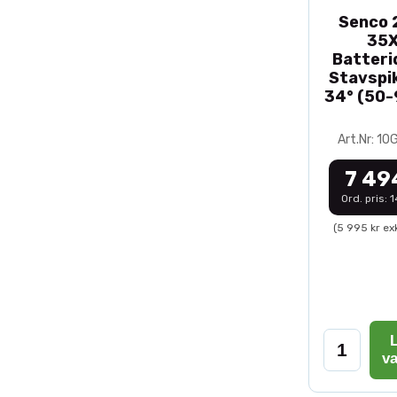
Senco 2
35
Batteri
Stavspik
34° (50
Art.Nr: 1
7 49
Ord. pris: 
(5 995 kr ex
L
v