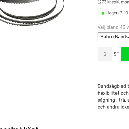
(273 kr exkl. mo
•
I lager (7-1
Välj bland 43 v
ST
Bandsågblad ti
flexibilitet o
sågning i trä,
och andra icke