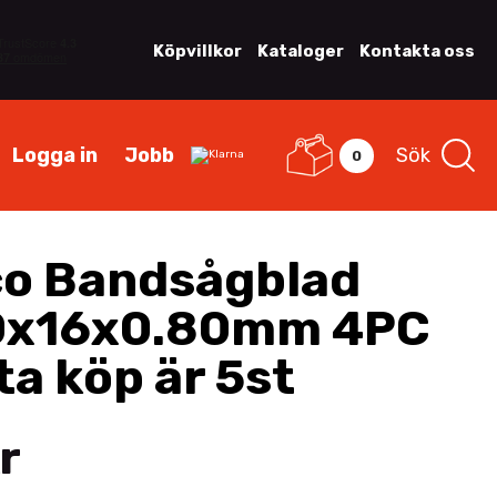
Köpvillkor
Kataloger
Kontakta oss
Logga in
Jobb
Sök
0
o Bandsågblad
0x16x0.80mm 4PC
ta köp är 5st
r