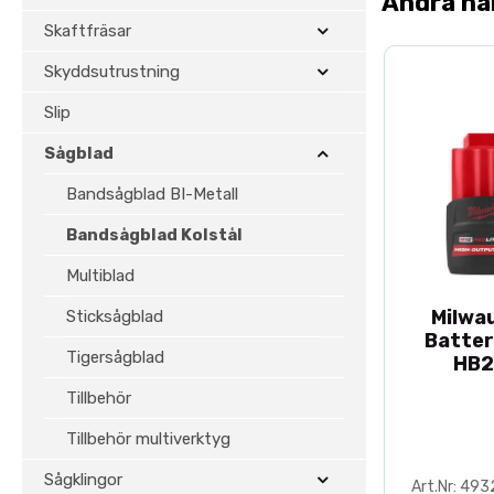
Andra ha
Skaftfräsar
Skyddsutrustning
Slip
Sågblad
Bandsågblad BI-Metall
Bandsågblad Kolstål
Multiblad
Milwa
Sticksågblad
Batter
Tigersågblad
HB2
Tillbehör
Tillbehör multiverktyg
Sågklingor
Art.Nr: 49