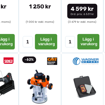
 kr
1 250 kr
4 599 kr
Ord. pris: 6 531 kr
l. moms)
(1 000 kr exkl. moms)
(3 679 kr exkl. moms)
ägg i
Lägg i
Lägg i
arukorg
varukorg
varukorg
-62%