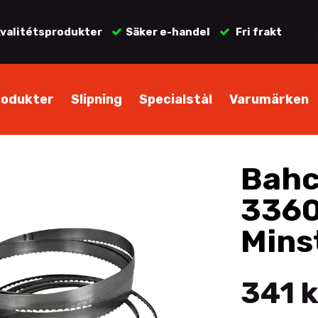
valitétsprodukter
Säker e-handel
Fri frakt
rodukter
Slipning
Specialstål
Varumärken
Bahc
336
Mins
341 k