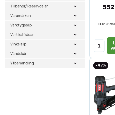
552
Tillbehör/Reservdelar
Varumärken
(442 kr exk
Verktygsslip
Vertikalfräsar
L
Vinkelslip
v
Vändskär
Ytbehandling
-47%