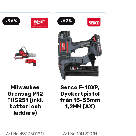
-36%
-62%
Milwaukee
Senco F-18XP,
Grensåg M12
Dyckertpistol
FHS251 (inkl.
från 15-55mm
batteri och
1,2MM (AX)
laddare)
Art.Nr: 4933501917
Art.Nr: 10M2001N