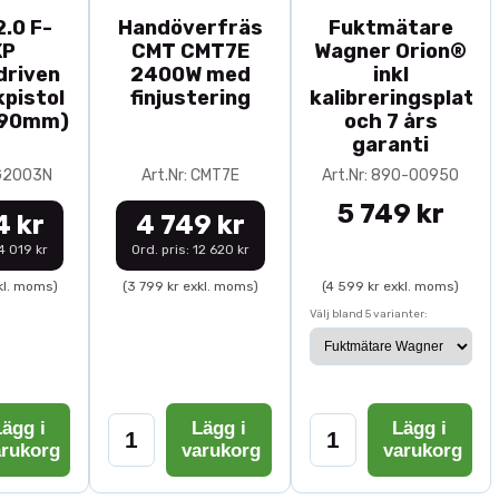
.0 F-
Handöverfräs
Fuktmätare
XP
CMT CMT7E
Wagner Orion®
driven
2400W med
inkl
pistol
finjustering
kalibreringsplatta
-90mm)
och 7 års
garanti
0G2003N
Art.Nr: CMT7E
Art.Nr: 890-00950
5 749 kr
4 kr
4 749 kr
14 019 kr
Ord. pris: 12 620 kr
kl. moms)
(3 799 kr exkl. moms)
(4 599 kr exkl. moms)
Välj bland 5 varianter:
ägg i
Lägg i
Lägg i
arukorg
varukorg
varukorg