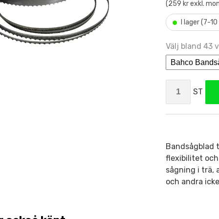
(259 kr exkl. mo
•
I lager (7-1
Välj bland 43 v
ST
Bandsågblad ti
flexibilitet o
sågning i trä,
och andra icke