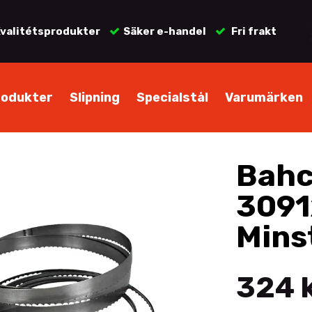
valitétsprodukter
Säker e-handel
Fri frakt
rodukter
Slipning
Specialstål
Varumärken
Bahc
3091
Mins
324 