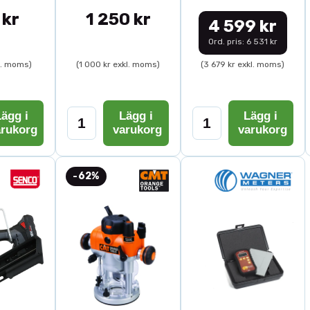
 kr
1 250 kr
4 599 kr
Ord. pris: 6 531 kr
l. moms)
(1 000 kr exkl. moms)
(3 679 kr exkl. moms)
ägg i
Lägg i
Lägg i
arukorg
varukorg
varukorg
-62%