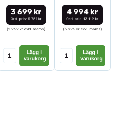
3 699 kr
4 994 kr
Ord. pris: 5 781 kr
Ord. pris: 13 119 kr
(2 959 kr exkl. moms)
(3 995 kr exkl. moms)
Lägg i
Lägg i
varukorg
varukorg