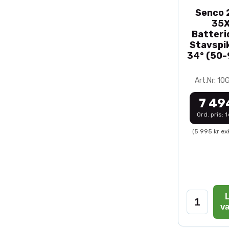
Senco 2
35
Batteri
Stavspik
34° (50
Art.Nr: 1
7 49
Ord. pris: 
(5 995 kr ex
L
v