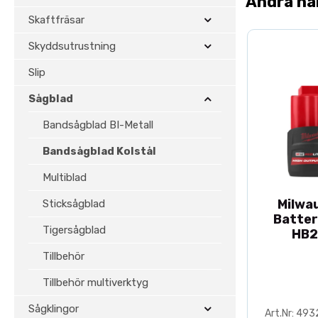
Andra ha
Skaftfräsar
Skyddsutrustning
Slip
Sågblad
Bandsågblad BI-Metall
Bandsågblad Kolstål
Multiblad
Milwa
Sticksågblad
Batter
Tigersågblad
HB2
Tillbehör
Tillbehör multiverktyg
Sågklingor
Art.Nr: 49