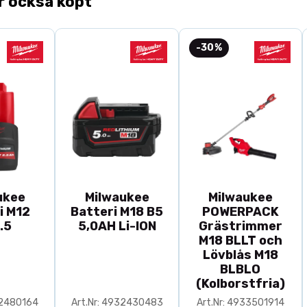
r också köpt
-30%
ukee
Milwaukee
Milwaukee
i M12
Batteri M18 B5
POWERPACK
.5
5,0AH Li-ION
Grästrimmer
M18 BLLT och
Lövblås M18
BLBLO
(Kolborstfria)
32480164
Art.Nr: 4932430483
Art.Nr: 4933501914