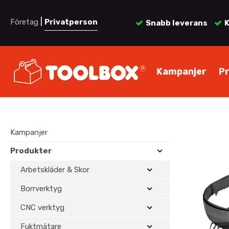
|
Företag
Privatperson
Snabb leverans
K
Kampanjer
P
Kampanjer
Produkter
Arbetskläder & Skor
Borrverktyg
CNC verktyg
Fuktmätare