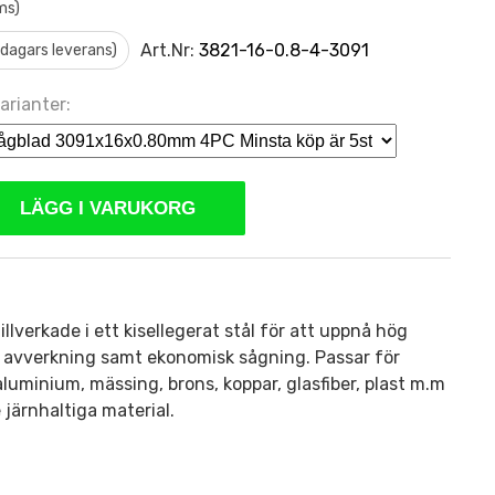
ms)
Art.Nr:
3821-16-0.8-4-3091
0 dagars leverans)
arianter:
LÄGG I VARUKORG
llverkade i ett kisellegerat stål för att uppnå hög
ch avverkning samt ekonomisk sågning. Passar för
 aluminium, mässing, brons, koppar, glasfiber, plast m.m
 järnhaltiga material.