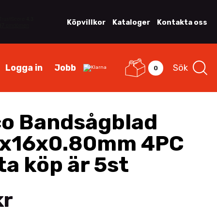
Köpvillkor
Kataloger
Kontakta oss
Logga in
Jobb
Sök
0
o Bandsågblad
x16x0.80mm 4PC
ta köp är 5st
kr