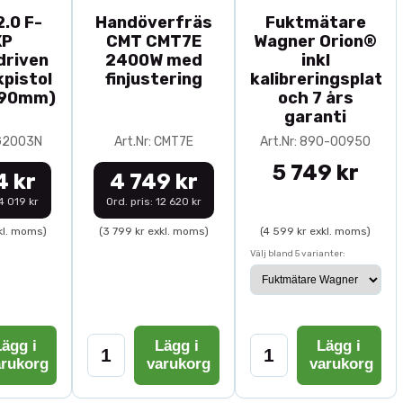
.0 F-
Handöverfräs
Fuktmätare
XP
CMT CMT7E
Wagner Orion®
driven
2400W med
inkl
pistol
finjustering
kalibreringsplatta
-90mm)
och 7 års
garanti
0G2003N
Art.Nr: CMT7E
Art.Nr: 890-00950
5 749 kr
4 kr
4 749 kr
14 019 kr
Ord. pris: 12 620 kr
kl. moms)
(3 799 kr exkl. moms)
(4 599 kr exkl. moms)
Välj bland 5 varianter:
ägg i
Lägg i
Lägg i
arukorg
varukorg
varukorg