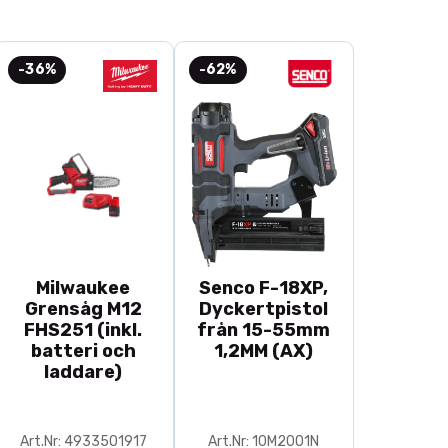
-36%
-62%
Milwaukee
Senco F-18XP,
Grensåg M12
Dyckertpistol
FHS251 (inkl.
från 15-55mm
batteri och
1,2MM (AX)
laddare)
Art.Nr: 4933501917
Art.Nr: 10M2001N