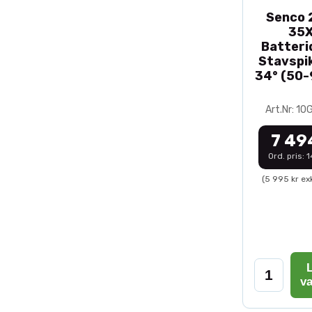
Senco 2
35
Batteri
Stavspik
34° (50
Art.Nr: 1
7 49
Ord. pris: 
(5 995 kr ex
L
v