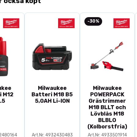
r också köpt
-30%
ukee
Milwaukee
Milwaukee
i M12
Batteri M18 B5
POWERPACK
.5
5,0AH Li-ION
Grästrimmer
M18 BLLT och
Lövblås M18
BLBLO
(Kolborstfria)
32480164
Art.Nr: 4932430483
Art.Nr: 4933501914