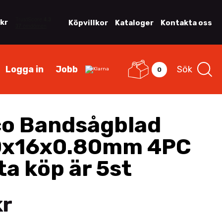
 kr
Köpvillkor
Kataloger
Kontakta oss
Logga in
Jobb
Sök
0
o Bandsågblad
0x16x0.80mm 4PC
ta köp är 5st
kr