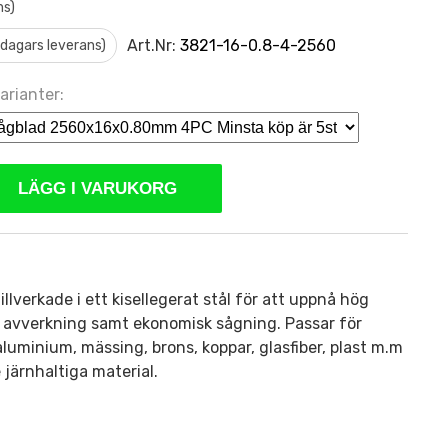
ms)
Art.Nr:
3821-16-0.8-4-2560
0 dagars leverans)
arianter:
LÄGG I VARUKORG
llverkade i ett kisellegerat stål för att uppnå hög
ch avverkning samt ekonomisk sågning. Passar för
 aluminium, mässing, brons, koppar, glasfiber, plast m.m
 järnhaltiga material.