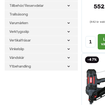
552
Tillbehör/Reservdelar
Trallsäsong
(442 kr exk
Varumärken
Verktygsslip
L
Vertikalfräsar
v
Vinkelslip
Vändskär
-47%
Ytbehandling