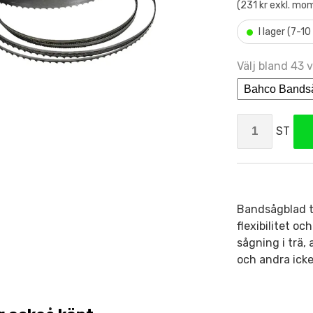
(231 kr exkl. mo
•
I lager (7-1
Välj bland 43 v
ST
Bandsågblad ti
flexibilitet o
sågning i trä,
och andra icke