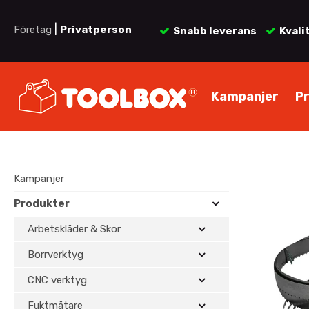
|
Företag
Privatperson
Snabb leverans
Kvali
Kampanjer
P
Kampanjer
Produkter
Arbetskläder & Skor
Borrverktyg
CNC verktyg
Fuktmätare