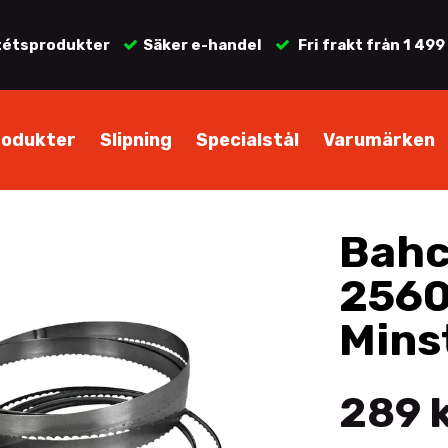
tétsprodukter
Säker e-handel
Fri frakt från 1 499
rodukter
Slipning
Specialstål
Varumärken
Bahc
256
Mins
289 