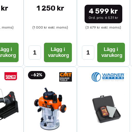
 kr
1 250 kr
4 599 kr
Ord. pris: 6 531 kr
l. moms)
(1 000 kr exkl. moms)
(3 679 kr exkl. moms)
ägg i
Lägg i
Lägg i
arukorg
varukorg
varukorg
-62%