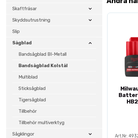
Andra ha
Skaftfräsar
Skyddsutrustning
Slip
Sågblad
Bandsågblad BI-Metall
Bandsågblad Kolstål
Multiblad
Milwa
Sticksågblad
Batter
Tigersågblad
HB2
Tillbehör
Tillbehör multiverktyg
Sågklingor
Art.Nr: 49