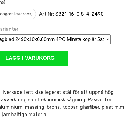
ms)
Art.Nr:
3821-16-0.8-4-2490
0 dagars leverans)
arianter:
LÄGG I VARUKORG
llverkade i ett kisellegerat stål för att uppnå hög
ch avverkning samt ekonomisk sågning. Passar för
 aluminium, mässing, brons, koppar, glasfiber, plast m.m
 järnhaltiga material.