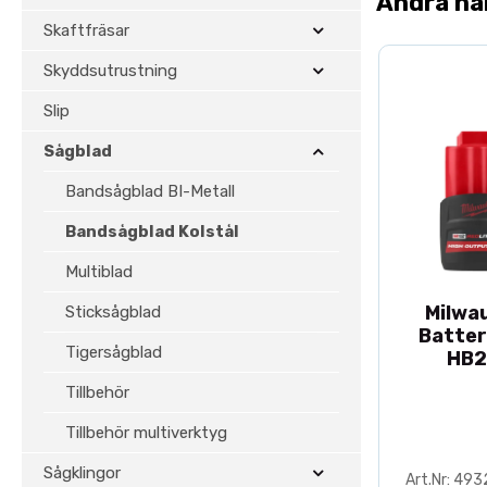
Andra ha
Skaftfräsar
Skyddsutrustning
Slip
Sågblad
Bandsågblad BI-Metall
Bandsågblad Kolstål
Multiblad
Milwa
Sticksågblad
Batter
Tigersågblad
HB2
Tillbehör
Tillbehör multiverktyg
Sågklingor
Art.Nr: 49