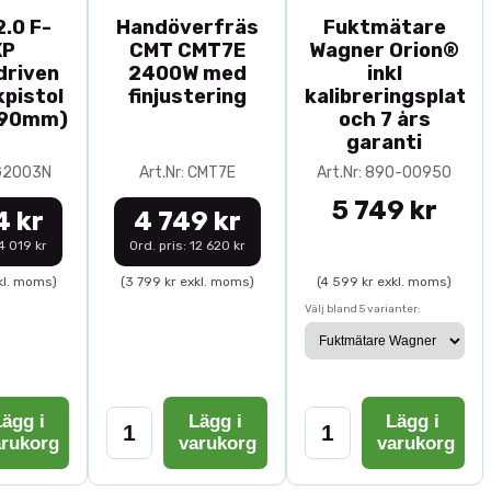
.0 F-
Handöverfräs
Fuktmätare
XP
CMT CMT7E
Wagner Orion®
driven
2400W med
inkl
pistol
finjustering
kalibreringsplatta
-90mm)
och 7 års
garanti
0G2003N
Art.Nr: CMT7E
Art.Nr: 890-00950
5 749 kr
4 kr
4 749 kr
14 019 kr
Ord. pris: 12 620 kr
kl. moms)
(3 799 kr exkl. moms)
(4 599 kr exkl. moms)
Välj bland 5 varianter:
ägg i
Lägg i
Lägg i
arukorg
varukorg
varukorg