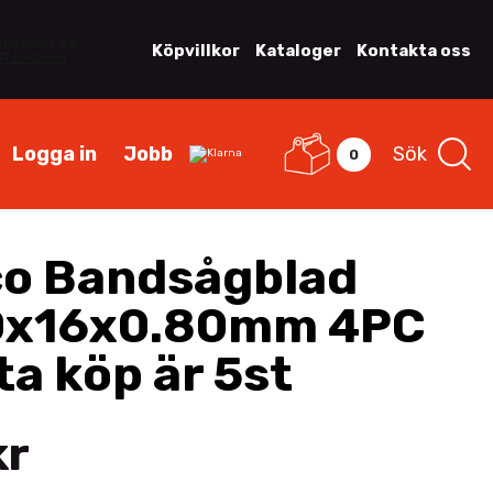
Köpvillkor
Kataloger
Kontakta oss
Logga in
Jobb
Sök
0
o Bandsågblad
0x16x0.80mm 4PC
ta köp är 5st
kr