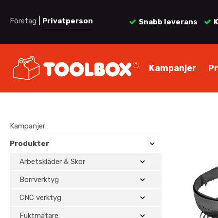
|
Företag
Privatperson
Snabb leverans
K
Kampanjer
P
Kampanjer
Produkter
Arbetskläder & Skor
Borrverktyg
CNC verktyg
Fuktmätare