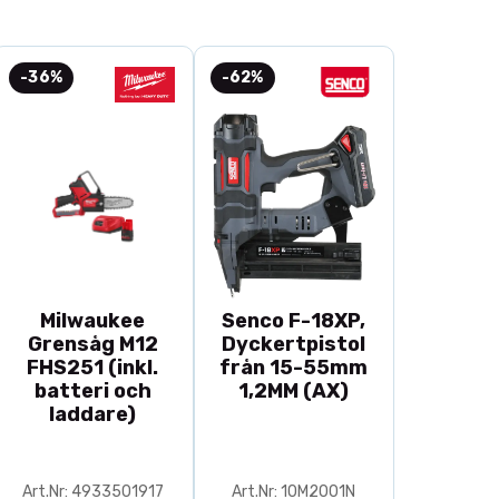
-36%
-62%
Milwaukee
Senco F-18XP,
Grensåg M12
Dyckertpistol
FHS251 (inkl.
från 15-55mm
batteri och
1,2MM (AX)
laddare)
Art.Nr: 4933501917
Art.Nr: 10M2001N