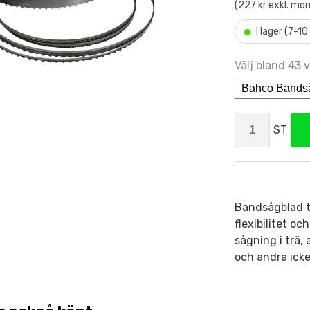
(227 kr exkl. mo
•
I lager (7-1
Välj bland 43 v
ST
Bandsågblad ti
flexibilitet o
sågning i trä,
och andra icke