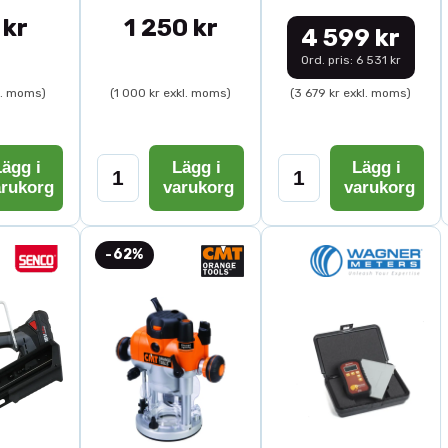
 kr
1 250 kr
4 599 kr
Ord. pris: 6 531 kr
l. moms)
(1 000 kr exkl. moms)
(3 679 kr exkl. moms)
ägg i
Lägg i
Lägg i
arukorg
varukorg
varukorg
-62%