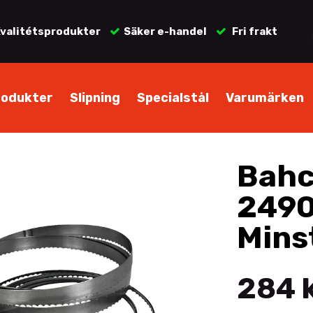
valitétsprodukter
Säker e-handel
Fri frakt
rodukter
Slipning
Specialstål
Varumärken
Bahc
249
Mins
284 