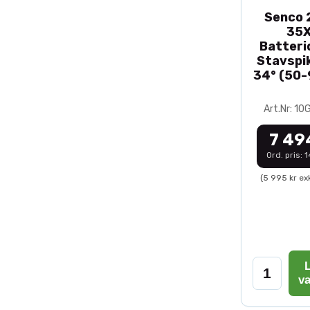
Senco 2
35
Batteri
Stavspik
34° (50
Art.Nr: 1
7 49
Ord. pris: 
(5 995 kr ex
L
v