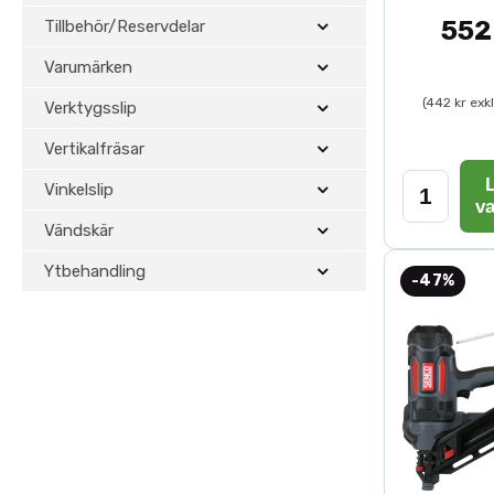
552
Tillbehör/Reservdelar
Varumärken
(442 kr exk
Verktygsslip
Vertikalfräsar
L
Vinkelslip
v
Vändskär
Ytbehandling
-47%