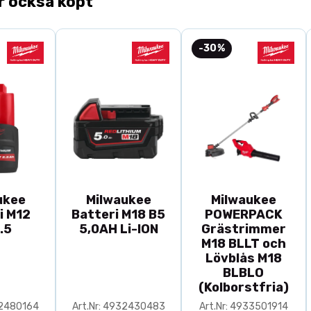
r också köpt
-30%
ukee
Milwaukee
Milwaukee
i M12
Batteri M18 B5
POWERPACK
.5
5,0AH Li-ION
Grästrimmer
M18 BLLT och
Lövblås M18
BLBLO
(Kolborstfria)
32480164
Art.Nr: 4932430483
Art.Nr: 4933501914