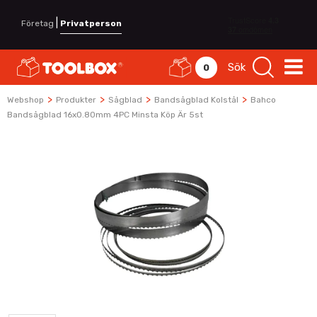
|
Företag
Privatperson
Sök
0
>
>
>
>
Webshop
Produkter
Sågblad
Bandsågblad Kolstål
Bahco
Bandsågblad 16x0.80mm 4PC Minsta Köp Är 5st