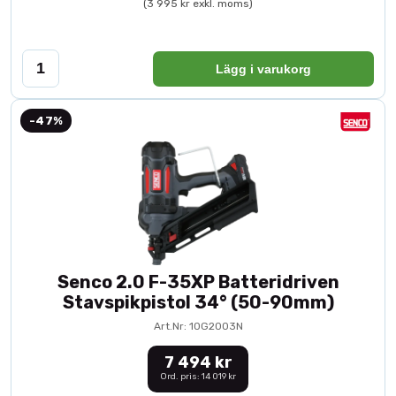
(3 995 kr exkl. moms)
Lägg i varukorg
-47%
Senco 2.0 F-35XP Batteridriven
Stavspikpistol 34° (50-90mm)
Art.Nr: 10G2003N
7 494 kr
Ord. pris: 14 019 kr