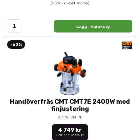
(5 995 kr exkl. moms)
Lägg i varukorg
-62%
Handöverfräs CMT CMT7E 2400W med
finjustering
Art.Nr: CMT7E
4 749 kr
Ord. pris: 12 620 kr