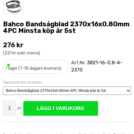
Bahco Bandsågblad 2370x16x0.80mm
4PC Minsta köp är 5st
276 kr
(221 kr exkl. moms)
•
Art.Nr:
3821-16-0.8-4-
I lager (7-10 dagars leverans)
2370
Välj bland 43 varianter:
LÄGG I VARUKORG
ST