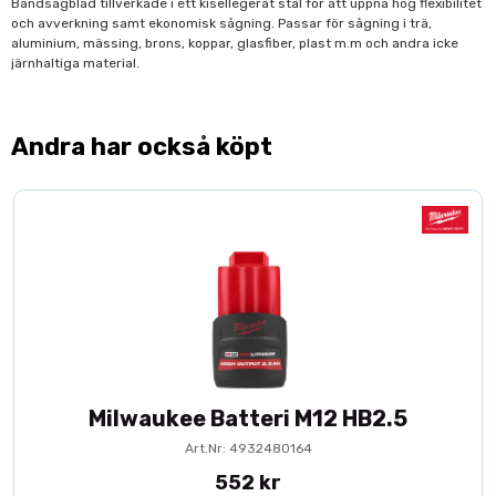
Bandsågblad tillverkade i ett kisellegerat stål för att uppnå hög flexibilitet
och avverkning samt ekonomisk sågning. Passar för sågning i trä,
aluminium, mässing, brons, koppar, glasfiber, plast m.m och andra icke
järnhaltiga material.
Andra har också köpt
Milwaukee Batteri M12 HB2.5
Art.Nr: 4932480164
552 kr