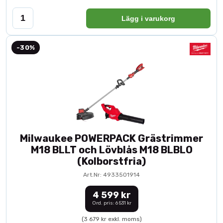
Lägg i varukorg
-30%
Milwaukee POWERPACK Grästrimmer
M18 BLLT och Lövblås M18 BLBLO
(Kolborstfria)
Art.Nr: 4933501914
4 599 kr
Ord. pris: 6 531 kr
(3 679 kr exkl. moms)