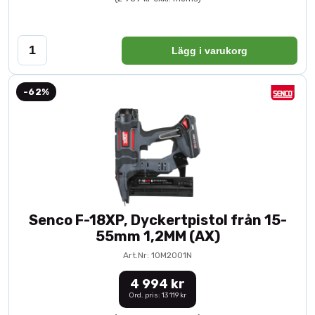
Lägg i varukorg
-62%
Senco F-18XP, Dyckertpistol från 15-
55mm 1,2MM (AX)
Art.Nr: 10M2001N
4 994 kr
Ord. pris: 13 119 kr