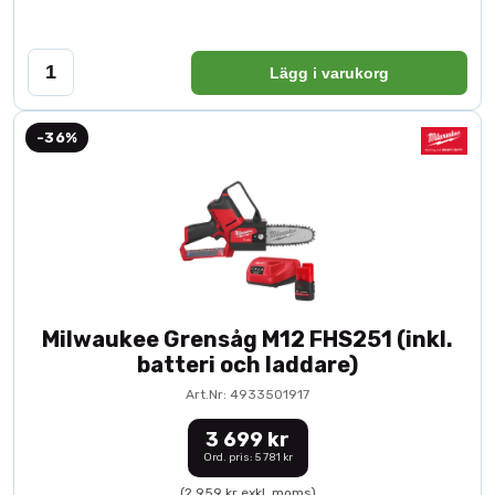
Lägg i varukorg
-36%
Milwaukee Grensåg M12 FHS251 (inkl.
batteri och laddare)
Art.Nr: 4933501917
3 699 kr
Ord. pris: 5 781 kr
(2 959 kr exkl. moms)