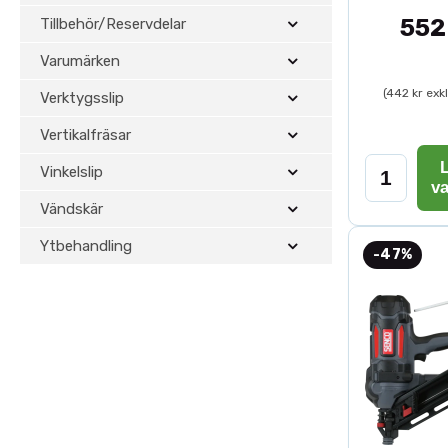
552
Tillbehör/Reservdelar
Varumärken
(442 kr exk
Verktygsslip
Vertikalfräsar
L
Vinkelslip
v
Vändskär
Ytbehandling
-47%