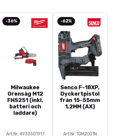
-36%
-62%
Milwaukee
Senco F-18XP,
Grensåg M12
Dyckertpistol
FHS251 (inkl.
från 15-55mm
batteri och
1,2MM (AX)
laddare)
Art.Nr: 4933501917
Art.Nr: 10M2001N