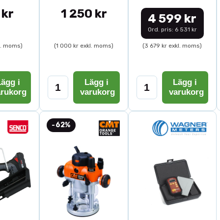
 kr
1 250 kr
4 599 kr
Ord. pris: 6 531 kr
l. moms)
(1 000 kr exkl. moms)
(3 679 kr exkl. moms)
ägg i
Lägg i
Lägg i
arukorg
varukorg
varukorg
-62%