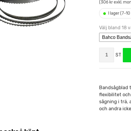
(306 kr exkl. mo
•
I lager (7-1
Välj bland 18 v
ST
Bandsågblad ti
flexibilitet o
sågning i trä,
och andra icke