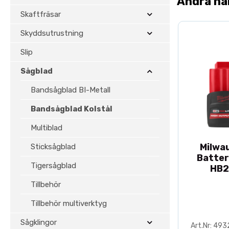
Andra ha
Skaftfräsar
Skyddsutrustning
Slip
Sågblad
Bandsågblad BI-Metall
Bandsågblad Kolstål
Multiblad
Milwa
Sticksågblad
Batter
Tigersågblad
HB2
Tillbehör
Tillbehör multiverktyg
Sågklingor
Art.Nr: 49