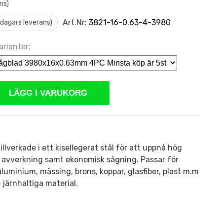
ms)
Art.Nr:
3821-16-0.63-4-3980
0 dagars leverans)
arianter:
LÄGG I VARUKORG
llverkade i ett kisellegerat stål för att uppnå hög
ch avverkning samt ekonomisk sågning. Passar för
 aluminium, mässing, brons, koppar, glasfiber, plast m.m
 järnhaltiga material.