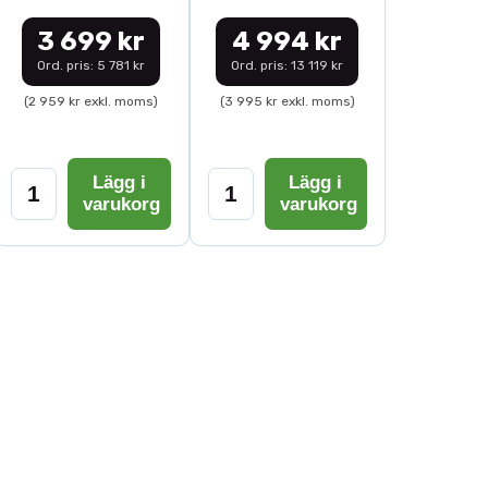
3 699 kr
4 994 kr
Ord. pris: 5 781 kr
Ord. pris: 13 119 kr
(2 959 kr exkl. moms)
(3 995 kr exkl. moms)
Lägg i
Lägg i
varukorg
varukorg