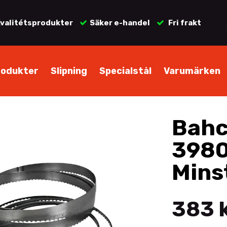
valitétsprodukter
Säker e-handel
Fri frakt
rodukter
Slipning
Specialstål
Varumärken
Bahc
398
Mins
383 