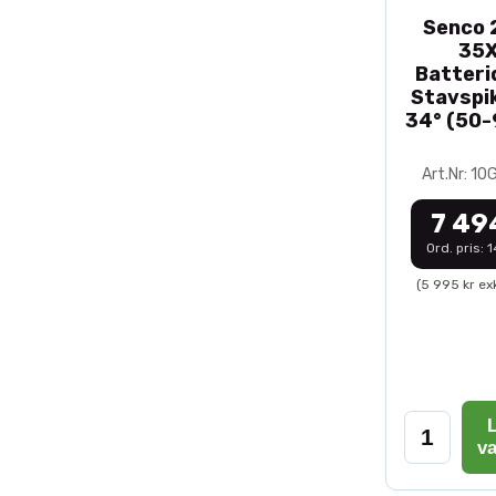
Senco 2
35
Batteri
Stavspik
34° (50
Art.Nr: 1
7 49
Ord. pris: 
(5 995 kr ex
L
v