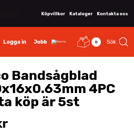
Köpvillkor
Kataloger
Kontakta oss
Logga in
Jobb
Sök
0
o Bandsågblad
0x16x0.63mm 4PC
ta köp är 5st
kr