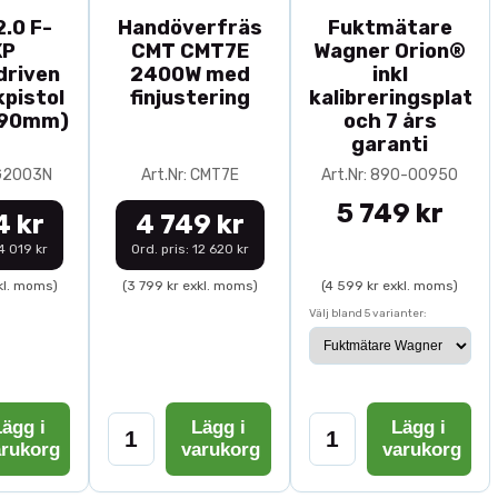
.0 F-
Handöverfräs
Fuktmätare
XP
CMT CMT7E
Wagner Orion®
driven
2400W med
inkl
pistol
finjustering
kalibreringsplatta
-90mm)
och 7 års
garanti
0G2003N
Art.Nr: CMT7E
Art.Nr: 890-00950
5 749 kr
4 kr
4 749 kr
14 019 kr
Ord. pris: 12 620 kr
kl. moms)
(3 799 kr exkl. moms)
(4 599 kr exkl. moms)
Välj bland 5 varianter:
ägg i
Lägg i
Lägg i
arukorg
varukorg
varukorg