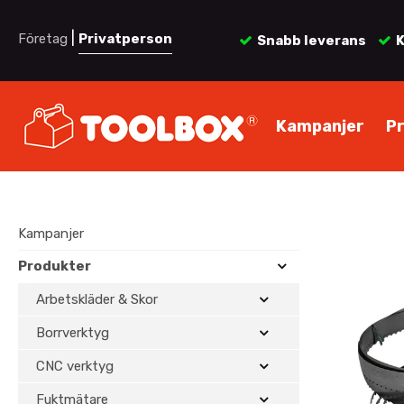
|
Företag
Privatperson
Snabb leverans
K
Kampanjer
P
Kampanjer
Produkter
Arbetskläder & Skor
Borrverktyg
CNC verktyg
Fuktmätare