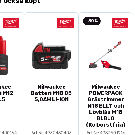
r också köpt
-30%
ukee
Milwaukee
Milwaukee
i M12
Batteri M18 B5
POWERPACK
.5
5,0AH Li-ION
Grästrimmer
M18 BLLT och
Lövblås M18
BLBLO
(Kolborstfria)
32480164
Art.Nr: 4932430483
Art.Nr: 4933501914