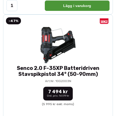
Lägg i varukorg
-47%
Senco 2.0 F-35XP Batteridriven
Stavspikpistol 34° (50-90mm)
Art.Nr: 10G2003N
7 494 kr
Ord. pris: 14 019 kr
(5 995 kr exkl. moms)