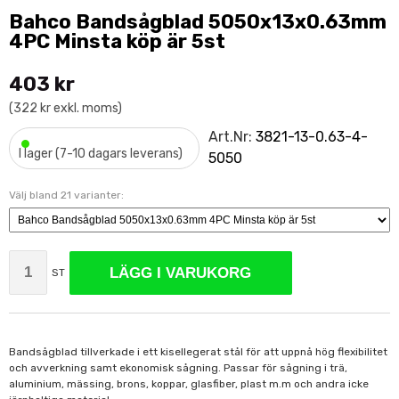
Bahco Bandsågblad 5050x13x0.63mm
4PC Minsta köp är 5st
403 kr
(322 kr exkl. moms)
•
Art.Nr:
3821-13-0.63-4-
I lager (7-10 dagars leverans)
5050
Välj bland 21 varianter:
LÄGG I VARUKORG
ST
Bandsågblad tillverkade i ett kisellegerat stål för att uppnå hög flexibilitet
och avverkning samt ekonomisk sågning. Passar för sågning i trä,
aluminium, mässing, brons, koppar, glasfiber, plast m.m och andra icke