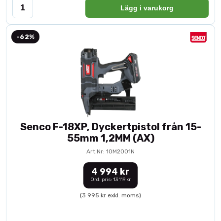
Lägg i varukorg
-62%
Senco F-18XP, Dyckertpistol från 15-
55mm 1,2MM (AX)
Art.Nr: 10M2001N
4 994 kr
Ord. pris: 13 119 kr
(3 995 kr exkl. moms)