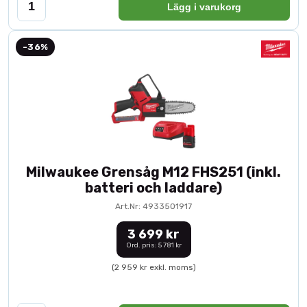
Lägg i varukorg
-36%
Milwaukee Grensåg M12 FHS251 (inkl.
batteri och laddare)
Art.Nr: 4933501917
3 699 kr
Ord. pris: 5 781 kr
(2 959 kr exkl. moms)