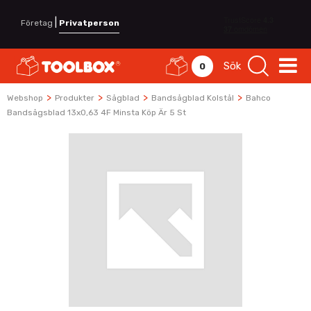
|
Företag
Privatperson
Sök
0
>
>
>
>
Webshop
Produkter
Sågblad
Bandsågblad Kolstål
Bahco
Bandsågsblad 13x0,63 4F Minsta Köp Är 5 St