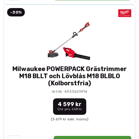
-30%
Milwaukee POWERPACK Grästrimmer
M18 BLLT och Lövblås M18 BLBLO
(Kolborstfria)
Art.Nr: 4933501914
4 599 kr
Ord. pris: 6 531 kr
(3 679 kr exkl. moms)