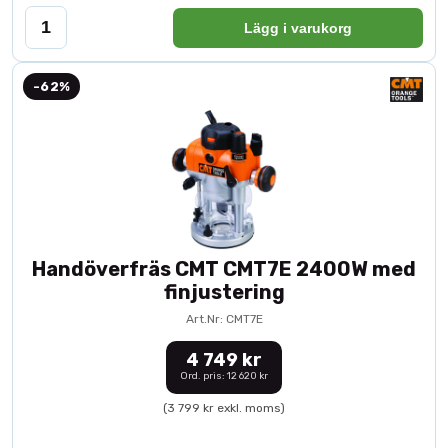
Lägg i varukorg
-62%
Handöverfräs CMT CMT7E 2400W med
finjustering
Art.Nr: CMT7E
4 749 kr
Ord. pris: 12 620 kr
(3 799 kr exkl. moms)