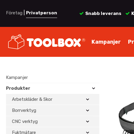
|
Företag
Privatperson
Snabb leverans
K
Kampanjer
P
Kampanjer
Produkter
Arbetskläder & Skor
Borrverktyg
CNC verktyg
Fuktmätare