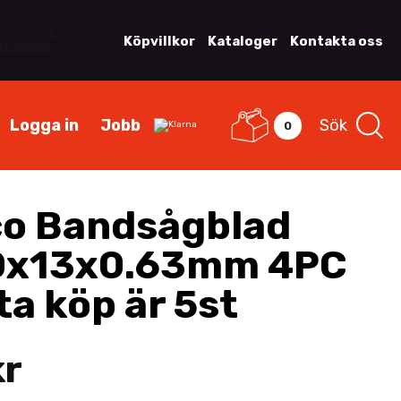
Köpvillkor
Kataloger
Kontakta oss
Logga in
Jobb
Sök
0
o Bandsågblad
0x13x0.63mm 4PC
ta köp är 5st
kr