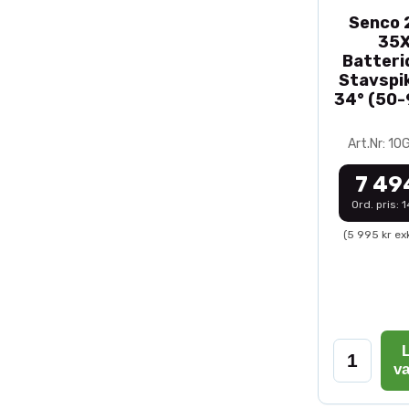
Senco 2
35
Batteri
Stavspik
34° (50
Art.Nr: 1
7 49
Ord. pris: 
(5 995 kr ex
L
v