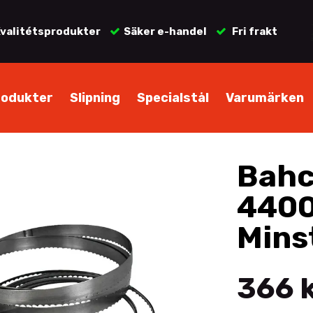
valitétsprodukter
Säker e-handel
Fri frakt
rodukter
Slipning
Specialstål
Varumärken
Bahc
440
Mins
366 