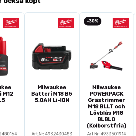
r också köpt
-30%
ukee
Milwaukee
Milwaukee
i M12
Batteri M18 B5
POWERPACK
.5
5,0AH Li-ION
Grästrimmer
M18 BLLT och
Lövblås M18
BLBLO
(Kolborstfria)
32480164
Art.Nr: 4932430483
Art.Nr: 4933501914