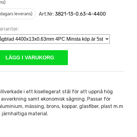
ms)
Art.Nr:
3821-13-0.63-4-4400
0 dagars leverans)
arianter:
LÄGG I VARUKORG
llverkade i ett kisellegerat stål för att uppnå hög
ch avverkning samt ekonomisk sågning. Passar för
 aluminium, mässing, brons, koppar, glasfiber, plast m.m
 järnhaltiga material.