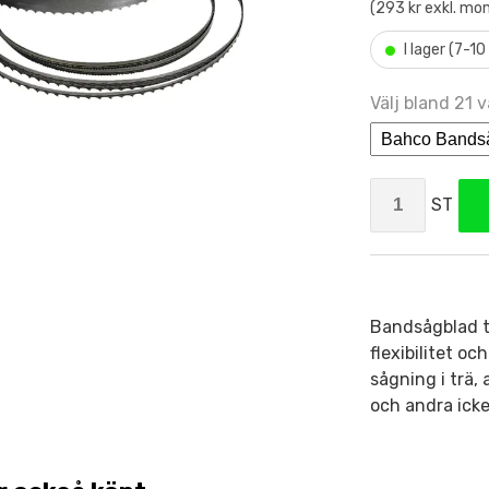
(293 kr exkl. mo
•
I lager (7-1
Välj bland 21 v
ST
Bandsågblad ti
flexibilitet o
sågning i trä,
och andra icke