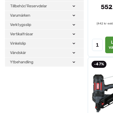
552
Tillbehör/Reservdelar
Varumärken
(442 kr exk
Verktygsslip
Vertikalfräsar
L
Vinkelslip
v
Vändskär
Ytbehandling
-47%