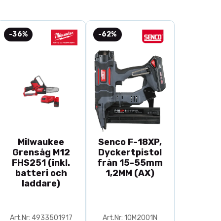
-36%
-62%
Milwaukee
Senco F-18XP,
Grensåg M12
Dyckertpistol
FHS251 (inkl.
från 15-55mm
batteri och
1,2MM (AX)
laddare)
Art.Nr: 4933501917
Art.Nr: 10M2001N