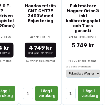
.0 F-
Handöverfräs
Fuktmätare
XP
CMT CMT7E
Wagner Orion®
driven
2400W med
inkl
pistol
finjustering
kalibreringsplatta
-90mm)
och 7 års
garanti
0G2003N
Art.Nr: CMT7E
Art.Nr: 890-00950
5 749 kr
4 kr
4 749 kr
14 019 kr
Ord. pris: 12 620 kr
kl. moms)
(3 799 kr exkl. moms)
(4 599 kr exkl. moms)
Välj bland 5 varianter:
ägg i
Lägg i
Lägg i
arukorg
varukorg
varukorg