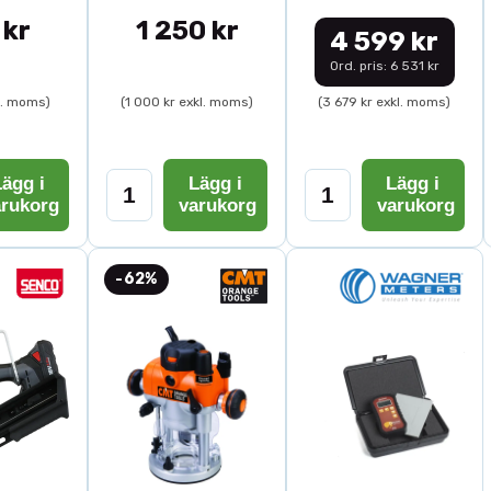
 kr
1 250 kr
4 599 kr
Ord. pris: 6 531 kr
l. moms)
(1 000 kr exkl. moms)
(3 679 kr exkl. moms)
ägg i
Lägg i
Lägg i
arukorg
varukorg
varukorg
-62%