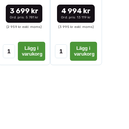
3 699 kr
4 994 kr
Ord. pris: 5 781 kr
Ord. pris: 13 119 kr
(2 959 kr exkl. moms)
(3 995 kr exkl. moms)
Lägg i
Lägg i
varukorg
varukorg