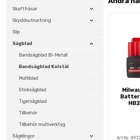
Andra ha
Skaftfräsar
Skyddsutrustning
Slip
Sågblad
Bandsågblad BI-Metall
Bandsågblad Kolstål
Multiblad
Milwa
Sticksågblad
Batter
Tigersågblad
HB2
Tillbehör
Tillbehör multiverktyg
Sågklingor
Art.Nr: 49